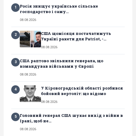
Росія знищує українське сільське
1
господарство і саму...
08.08.2026
США щомісяця постачатимуть
2
Україні ракети для Patriot, -...
08.08.2026
США раптово звільнили генерала, що
3
командував військами у Європі
08.08.2026
У Кіровоградській області розбився
4
бойовий вертоліт: що відомо
08.08.2026
Головний генерал США шукає вихід з війни в
5
Ірані, щоб не...
08.08.2026