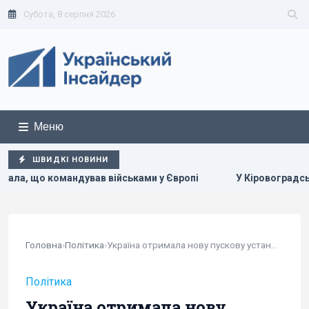
Субота, 8 серпня 2026
Меню
ШВИДКІ НОВИНИ
військами у Європі
У Кіровоградській області розбився 
Головна
›
Політика
›
Україна отримала нову пускову установку до IRIS-T
Політика
Україна отримала нову