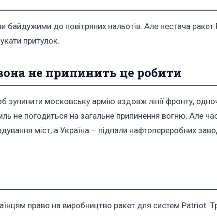
и байдужими до повітряних нальотів. Але нестача ракет P
укати притулок.
 вона не припинить це робити
 щоб зупинити московську армію вздовж лінії фронту, одн
мль не погодиться на загальне припинення вогню. Але ча
дування міст, а Україна – підпали нафтопереробних заво
нцям право на виробництво ракет для систем Patriot. 