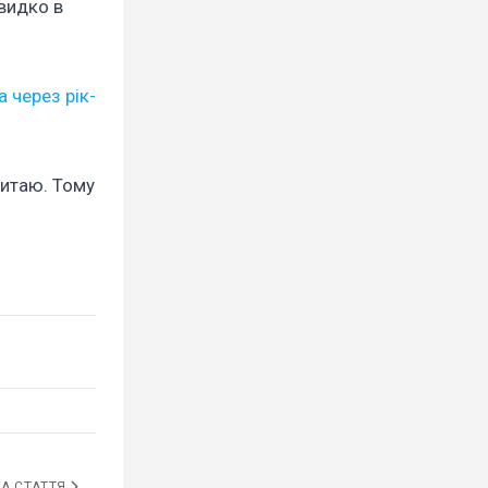
видко в
 через рік-
Китаю. Тому
А СТАТТЯ