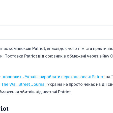
их комплексів Patriot, внаслідок чого її міста практичн
. Поставки Patriot від союзників обмежені через війну 
що
дозволить Україні виробляти перехоплювачі Patriot
на ї
е
The Wall Street Journal
, Україна не просто чекає на дії св
меження збитків від нестачі Patriot.
iot