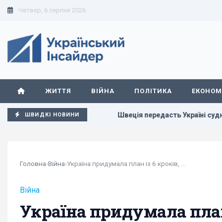
Четвер, 6 серпня 2026
ЖИТТЯ
ВІЙНА
ПОЛІТИКА
ЕКОНОМ
чого він прагне
Швеція передасть Україні судно з "тіньово
ШВИДКІ НОВИНИ
Головна
›
Війна
›
Україна придумала план із 6 кроків, щоб...
Війна
Україна придумала план