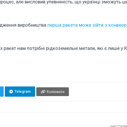
роцес, але висловив упевненість, що українці зможуть ш
годження виробництва
перша ракета може зійти з конвеєра
 ракет нам потрібні рідкоземельні метали, які є лише у 
Telegram
Копіювати
НАСТУПН