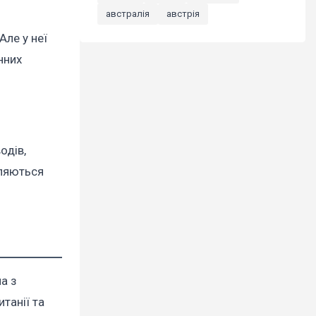
австралія
австрія
Але у неї
нних
одів,
бляються
а з
танії та