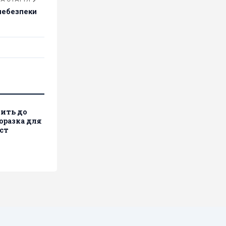
 небезпеки
пить до
поразка для
іст