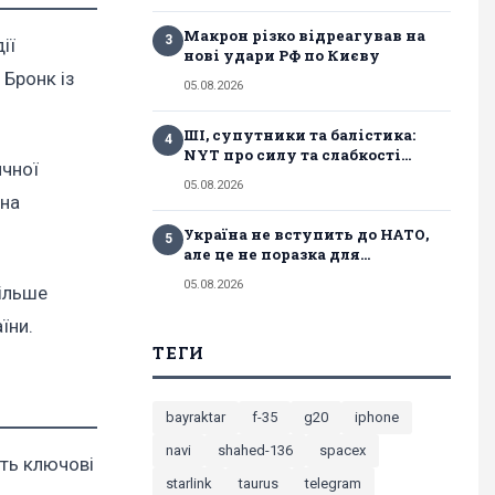
Макрон різко відреагував на
3
ії
нові удари РФ по Києву
 Бронк із
05.08.2026
ШІ, супутники та балістика:
4
NYT про силу та слабкості...
ичної
05.08.2026
 на
Україна не вступить до НАТО,
5
але це не поразка для...
05.08.2026
більше
їни.
ТЕГИ
bayraktar
f-35
g20
iphone
navi
shahed-136
spacex
ють ключові
starlink
taurus
telegram