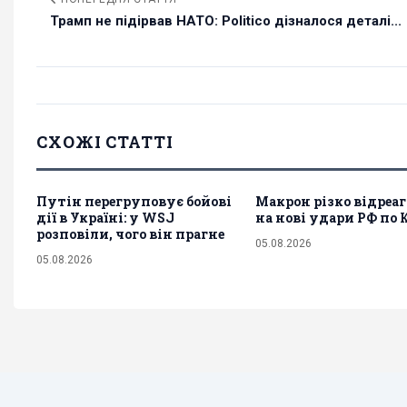
Трамп не підірвав НАТО: Politico дізналося деталі...
СХОЖІ СТАТТІ
Путін перегруповує бойові
Макрон різко відреа
дії в Україні: у WSJ
на нові удари РФ по
розповіли, чого він прагне
05.08.2026
05.08.2026