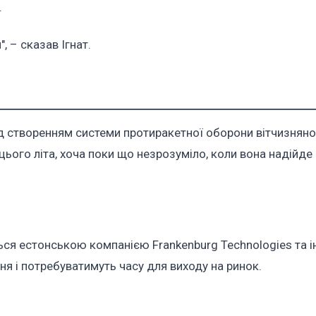
.
, – сказав Ігнат.
ад створенням системи протиракетної оборони вітчизнян
ього літа, хоча поки що незрозуміло, коли вона надійде
ься естонською компанією Frankenburg Technologies та 
я і потребуватимуть часу для виходу на ринок.