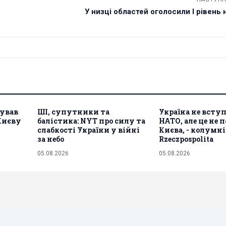
У низці областей оголосили І рівень
гував
ШІ, супутники та
Україна не всту
 Києву
балістика: NYT про силу та
НАТО, але це не 
слабкості України у війні
Києва, - колумн
за небо
Rzeczpospolita
05.08.2026
05.08.2026