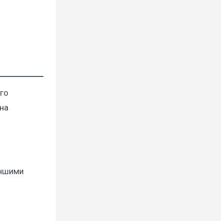
ого
 на
іншими