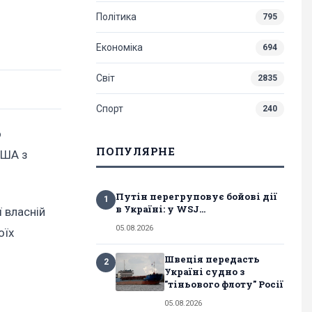
Політика
795
Економіка
694
Світ
2835
Спорт
240
о
ПОПУЛЯРНЕ
США з
Путін перегруповує бойові дії
1
в Україні: у WSJ...
ї власній
05.08.2026
оїх
Швеція передасть
2
Україні судно з
"тіньового флоту" Росії
05.08.2026