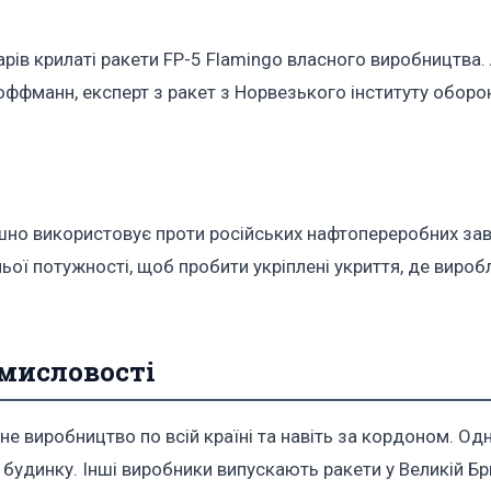
рів крилаті ракети FP-5 Flamingo власного виробництва. 
Хоффманн, експерт з ракет з Норвезького інституту оборо
ішно використовує проти російських нафтопереробних зав
ьої потужності, щоб пробити укріплені укриття, де виро
омисловості
е виробництво по всій країні та навіть за кордоном. Одн
будинку. Інші виробники випускають ракети у Великій Бри