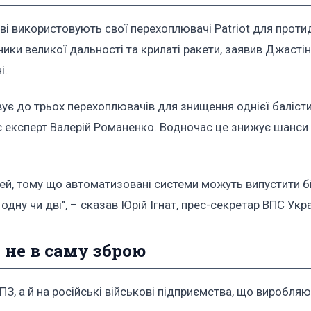
ові використовують свої перехоплювачі Patriot для протид
ники великої дальності та крилаті ракети, заявив Джастін
і.
овує до трьох перехоплювачів для знищення однієї баліст
є експерт Валерій Романенко. Водночас це знижує шанси
ей, тому що автоматизовані системи можуть випустити 
одну чи дві", – сказав Юрій Ігнат, прес-секретар ВПС Укра
а не в саму зброю
ПЗ, а й на російські військові підприємства, що виробля