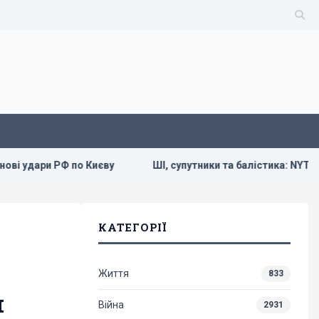
Ф по Києву
ШІ, супутники та балістика: NYT про силу та сл
КАТЕГОРІЇ
Життя
833
и
Війна
2931