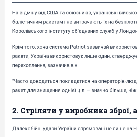
На відміну від США та союзників, українські військ
балістичним ракетам і не витрачають їх на безпілот
Королівського інституту об’єднаних служб у Лондон
Крім того, хоча система Patriot зазвичай використ
ракети, Україна використовує лише один, стверджу
перехоплення, зазначив він.
"Часто доводиться покладатися на операторів-люд
ракет для знищення однієї цілі – значно більше, ніж 
2. Стріляти у виробника зброї, 
Далекобійні удари України спрямовані не лише на Н