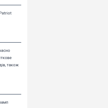
atriot
очасно
сткове
дів, також
Трамп