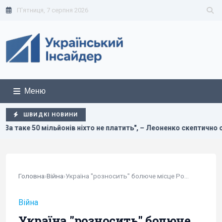
П'ятниця, 7 серпня 2026
Меню
ШВИДКІ НОВИНИ
атить", – Леоненко скептично оцінив шанси Пономаренка на тран
Головна
›
Війна
›
Україна "розносить" болюче місце Росії, але...
Війна
Україна "розносить" болюче