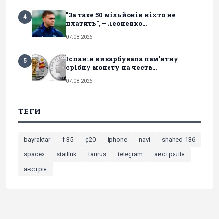
"За таке 50 мільйонів ніхто не
4
платить", – Леоненко...
07.08.2026
Іспанія викарбувала пам'ятну
5
срібну монету на честь...
07.08.2026
ТЕГИ
bayraktar
f-35
g20
iphone
navi
shahed-136
spacex
starlink
taurus
telegram
австралія
австрія