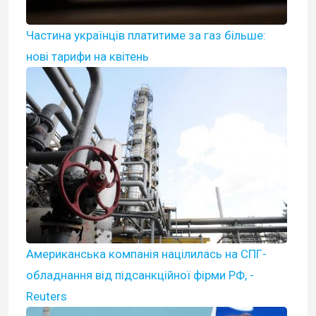
Частина українців платитиме за газ більше:
нові тарифи на квітень
Американська компанія націлилась на СПГ-
обладнання від підсанкційної фірми РФ, -
Reuters