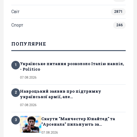
Світ
2871
Спорт
246
ПОПУЛЯРНЕ
Українське питання розкололо Італію навпіл,
1
- Politico
07.08.2026
Навроцький заявив про підтримку
2
української армії, але...
07.08.2026
Скаути "Манчестер Юнайтед" та
3
"Арсенала" пильнують за...
07.08.2026