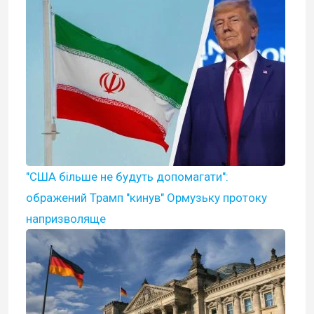
"США більше не будуть допомагати":
ображений Трамп "кинув" Ормузьку протоку
напризволяще