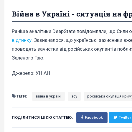
Війна в Україні - ситуація на ф
Раніше аналітики DeepState повідомляли, що Сили 
відтинку
. Зазначалося, що українські захисники вж
проводять зачистки від російських окупантів побли
Зеленого Гаю.
Джерело: УНІАН
ТЕГИ:
війна в україні
зсу
російська окупація крим
ПОДІЛИТИСЯ ЦІЄЮ СТАТТЕЮ:
Facebook
Twitter