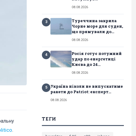
08.08.2026
Туреччина закрила
3
Чорне море для суден,
що прямували до...
08.08.2026
Росія готує потужний
4
удар по енергетиці
Києва до 24...
08.08.2026
Україна ніколи не випускатиме
5
ракети до Patriot: експерт...
08.08.2026
ТЕГИ
ральну
litico
.