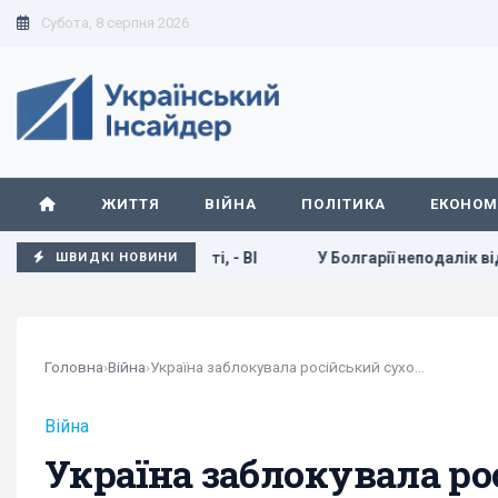
Субота, 8 серпня 2026
ЖИТТЯ
ВІЙНА
ПОЛІТИКА
ЕКОНОМ
ивання на фронті, - BI
У Болгарії неподалік від великого
ШВИДКІ НОВИНИ
Головна
›
Війна
›
Україна заблокувала російський сухопутний...
Війна
Україна заблокувала р