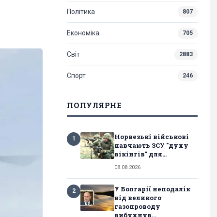
Політика
807
Економіка
705
Світ
2883
Спорт
246
ПОПУЛЯРНЕ
Норвезькі військові
1
навчають ЗСУ "духу
вікінгів" для...
08.08.2026
У Болгарії неподалік
2
від великого
газопроводу
вибухнув...