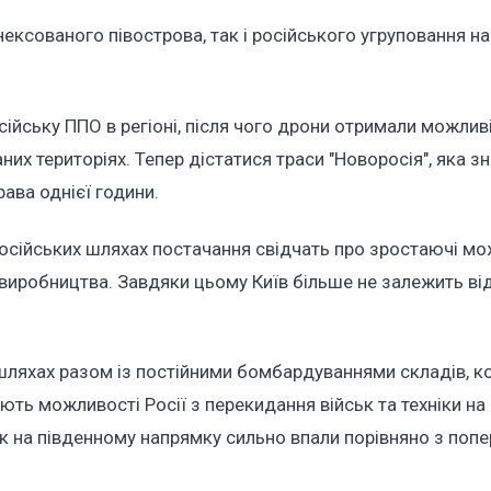
ексованого півострова, так і російського угруповання на
сійську ППО в регіоні, після чого дрони отримали можлив
них територіях. Тепер дістатися траси "Новоросія", яка з
рава однієї години.
російських шляхах постачання свідчать про зростаючі мо
х виробництва. Завдяки цьому Київ більше не залежить ві
тошляхах разом із постійними бомбардуваннями складів, 
ють можливості Росії з перекидання військ та техніки на
ьк на південному напрямку сильно впали порівняно з поп