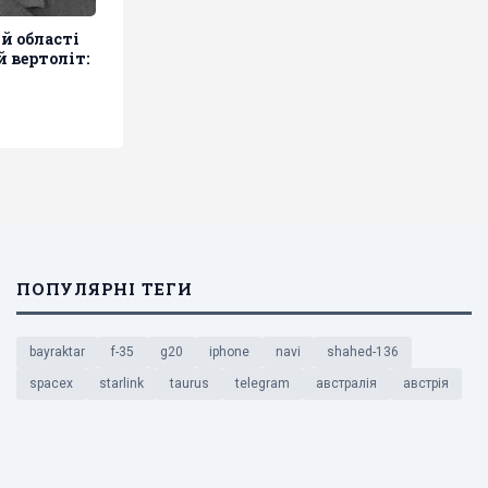
й області
 вертоліт:
ПОПУЛЯРНІ ТЕГИ
bayraktar
f-35
g20
iphone
navi
shahed-136
spacex
starlink
taurus
telegram
австралія
австрія