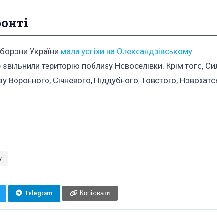
ронті
оборони України
мали успіхи на Олександрівському
е звільнили територію поблизу Новоселівки. Крім того, С
зу Воронного, Січневого, Піддубного, Товстого, Новохатс
у
Telegram
Копіювати