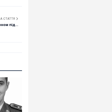
А СТАТТЯ
ном під...