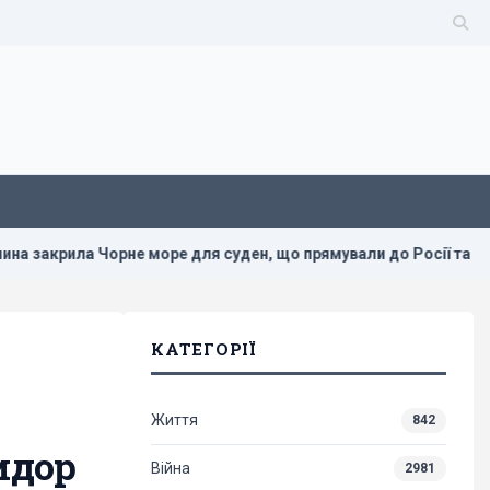
 Чорне море для суден, що прямували до Росії та України, - Blo
КАТЕГОРІЇ
Життя
842
идор
Війна
2981