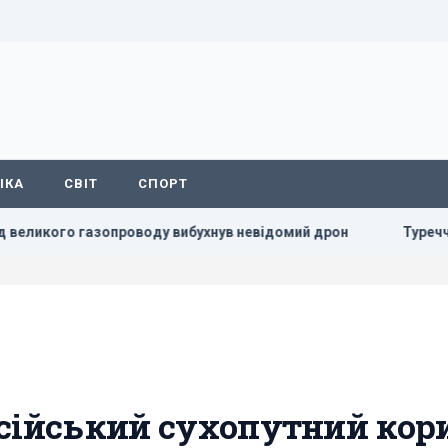
ІКА
СВІТ
СПОРТ
 газопроводу вибухнув невідомий дрон
Туреччина закрила
осійський сухопутний кор