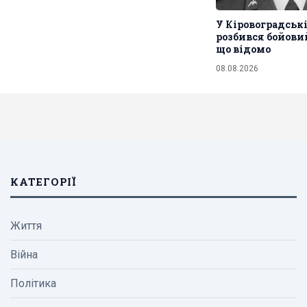
У Кіровоградські
розбився бойовий
що відомо
08.08.2026
КАТЕГОРІЇ
Життя
Війна
Політика