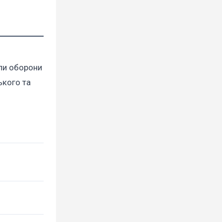
или оборони
ького та