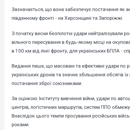
Зазначається, що вона забезпечує постачання як ан
південному фронті - на Херсонщині та Запоріжжі.
З початку весни безпілотні удари нейтралізували ро
вільного пересування в будь-якому місці на окупова
в 100 км від лінії фронту, для українських БПЛА - сп
Видання пише, що масовані та ефективні удари по 
українських дронів та значне збільшення обсягів ї
постачання зброї союзниками.
За оцінкою Інституту вивчення війни, удари по ав
центрів, логістичних маршрутів, систем ППО обмежу
Внаслідок цього темпи просування російських війс
роками.