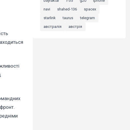
bayraktar
f-35
g20
iphone
navi
shahed-136
spacex
starlink
taurus
telegram
австралія
австрія
ість
находиться
жливості
д
командних
 фронт.
ередніми