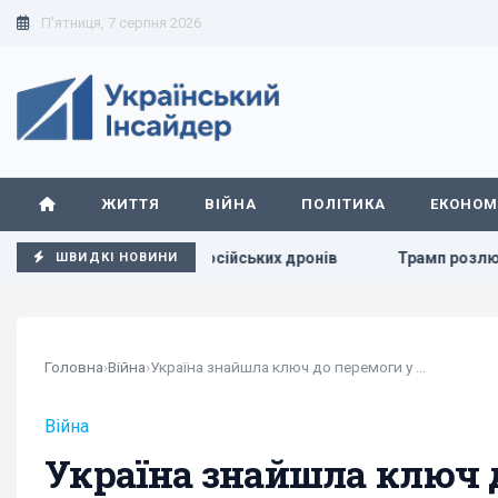
П'ятниця, 7 серпня 2026
ЖИТТЯ
ВІЙНА
ПОЛІТИКА
ЕКОНОМ
полювання російських дронів
Трамп розлютився через вит
ШВИДКІ НОВИНИ
Головна
›
Війна
›
Україна знайшла ключ до перемоги у війні, коли...
Війна
Україна знайшла ключ д