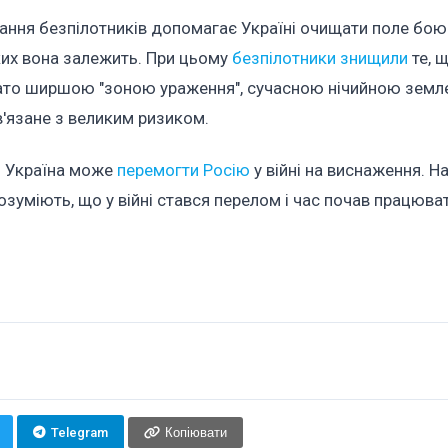
ання безпілотників допомагає Україні очищати поле бою
 яких вона залежить. При цьому
безпілотники знищили
те, 
агато ширшою "зоною ураження", сучасною нічийною земл
в'язане з великим ризиком.
що Україна може
перемогти Росію
у війні на виснаження. Н
озуміють, що у війні стався перелом і час почав працюва
Telegram
Копіювати