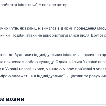
собистої ініціативи", – вважає автор.
мир Путін, як і раніше, вимагає від армії проведення ма
техніки. Подібні атаки не використовувалися після Другої 
ться до будь-яких індивідуальних ініціатив і покликана 
тіна принесла з собою кувалду. Однак війська України впр
 в Україні наразі, схоже, меншою мірою пов’язані з чисе
 мірою залежать від індивідуальної ініціативи та розумни
ше новин