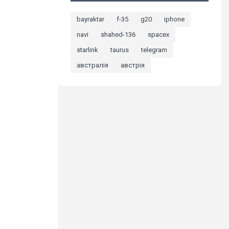
bayraktar
f-35
g20
iphone
navi
shahed-136
spacex
starlink
taurus
telegram
австралія
австрія