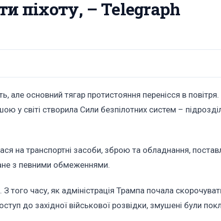
и піхоту, – Telegraph
ь, але основний тягар протистояння перенісся в повітря.
ершою у світі створила Сили безпілотних систем – підрозд
ася на транспортні засоби, зброю та обладнання, постав
зане з певними обмеженнями.
 З того часу, як адміністрація Трампа почала скорочува
ь доступ до західної військової розвідки, змушені були по