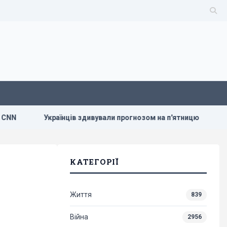
раїнців здивували прогнозом на п'ятницю
Путін може нап
КАТЕГОРІЇ
Життя
839
Війна
2956