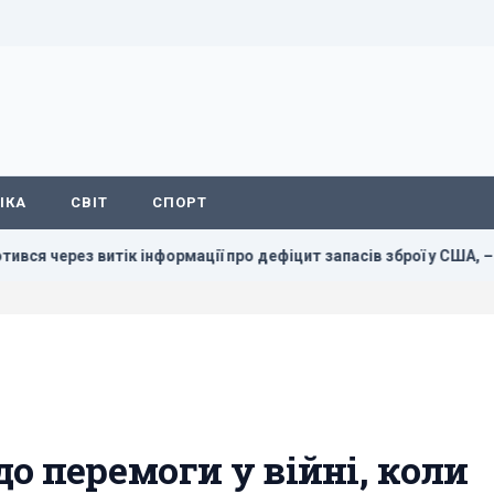
ІКА
СВІТ
СПОРТ
ік інформації про дефіцит запасів зброї у США, – CNN
Ук
о перемоги у війні, коли