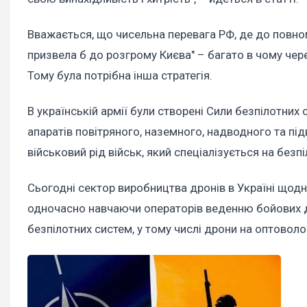
Вважається, що чисельна перевага РФ, де до повно
призвела б до розгрому Києва" – багато в чому чере
Тому була потрібна інша стратегія.
В українській армії були створені Сили безпілотних
апаратів повітряного, наземного, надводного та під
військовий рід військ, який спеціалізується на безп
Сьогодні сектор виробництва дронів в Україні щодня
одночасно навчаючи операторів веденню бойових ді
безпілотних систем, у тому числі дрони на оптоволо