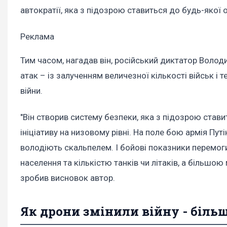
автократії, яка з підозрою ставиться до будь-якої о
Реклама
Тим часом, нагадав він, російський диктатор Володи
атак – із залученням величезної кількості військ і 
війни.
"Він створив систему безпеки, яка з підозрою стави
ініціативу на низовому рівні. На поле бою армія Пу
володіють скальпелем. І бойові показники перемоги
населення та кількістю танків чи літаків, а більшою
зробив висновок автор.
Як дрони змінили війну - біль