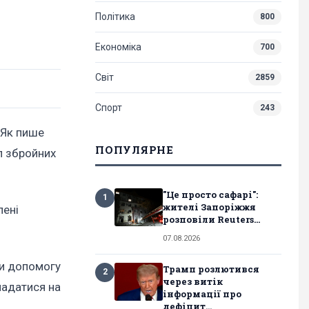
Політика
800
Економіка
700
Світ
2859
Спорт
243
 Як пише
ПОПУЛЯРНЕ
іл збройних
"Це просто сафарі":
1
жителі Запоріжжя
лені
розповіли Reuters...
07.08.2026
ти допомогу
Трамп розлютився
2
через витік
кладатися на
інформації про
дефіцит...