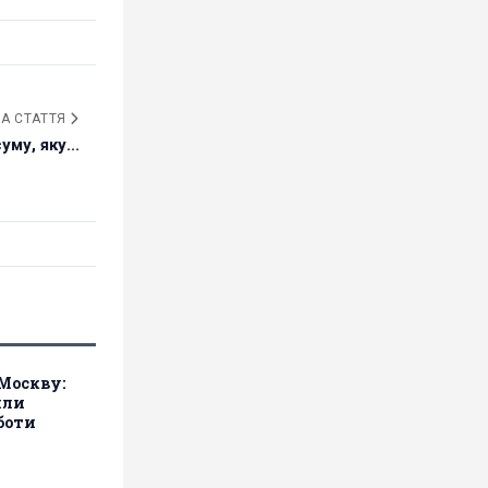
А СТАТТЯ
му, яку...
 Москву:
или
боти