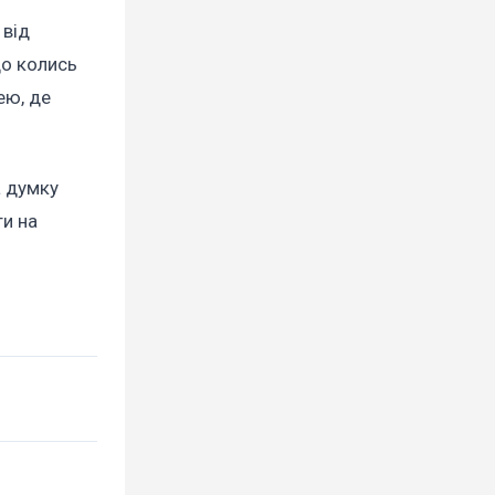
 від
що колись
ею, де
а думку
ти на