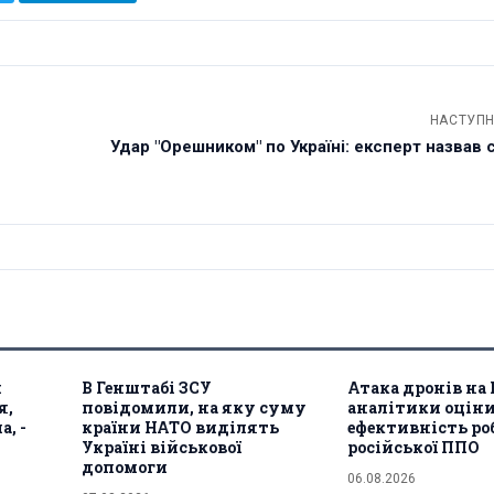
НАСТУПН
Удар "Орешником" по Україні: експерт назвав су
м
В Генштабі ЗСУ
Атака дронів на
я,
повідомили, на яку суму
аналітики оцін
а, -
країни НАТО виділять
ефективність ро
Україні військової
російської ППО
допомоги
06.08.2026