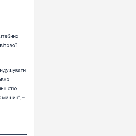
сштабних
світової
придушувати
авно
льністю
х машин", –