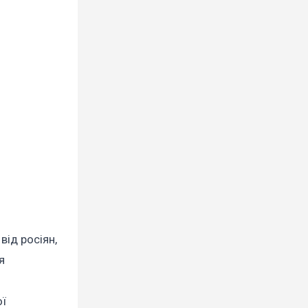
від росіян,
я
ої