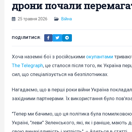
дрони почали перемагат
25 травня 2026
Війна
ПОДІЛИТИСЯ:
Хоча наземні бої з російськими
окупантами
тривают
The Telegraph
, це сталося після того, як Україна п
сил, що спеціалізується на безпілотниках.
Нагадаємо, що в перші роки війни Україна покладал
західними партнерами. Їх використання було пов'я
"Тепер ми бачимо, що ця політика була помилковою.
Україні, "леви" Зеленського, які, як і раніше, мают
свою винахідливість і хитрість", – йдеться в статті.