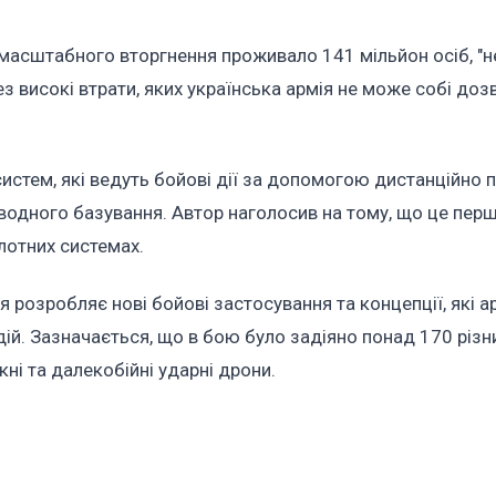
масштабного вторгнення проживало 141 мільйон осіб, "
з високі втрати, яких українська армія не може собі доз
 систем, які ведуть бойові дії за допомогою дистанційно 
водного базування. Автор наголосив на тому, що це перши
ілотних системах.
 розробляє нові бойові застосування та концепції, які ар
й. Зазначається, що в бою було задіяно понад 170 різн
кні та далекобійні ударні дрони.