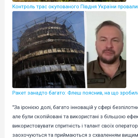
Контроль трас окупованого Півдня України провалив ц
Ракет занадто багато: Флеш пояснив, на що зробила
"За іронією долі, багато інновацій у сфері безпілот
але були скопійовані та використані з більшою еф
використовувати спритність і талант своїх операторі
заохочуються та приймаються з схваленням вищим к