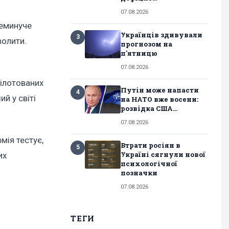
07.08.2026
неминуче
Українців здивували
3
волити.
прогнозом на
п'ятницю
07.08.2026
пілотованих
Путін може напасти
4
й у світі
на НАТО вже восени:
розвідка США...
07.08.2026
мія тестує,
Втрати росіян в
5
Україні сягнули нової
их
психологічної
позначки
07.08.2026
ТЕГИ