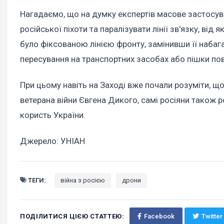
Нагадаємо, що на думку експертів масове застосув
російської піхоти та паралізувати лінії зв'язку, від
було фіксованою лінією фронту, замінивши її наб
пересування на транспортних засобах або пішки по
При цьому навіть на Заході вже почали розуміти, 
ветерана війни Євгена Дикого, самі росіяни також р
користь України.
Джерело: УНІАН
ТЕГИ:
війна з росією
дрони
ПОДІЛИТИСЯ ЦІЄЮ СТАТТЕЮ:
Facebook
Twitter