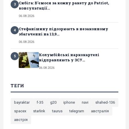
Сибіга: Б’ємося за кожну ракету до Patriot,
3
консультації...
06.08.2026
Стефанішину підозрюють в незаконному
4
збагаченні на 13,9...
06.08.2026
Колумбійські наркокартелі
5
відправляють у ЗСУ...
06.08.2026
ТЕГИ
bayraktar
f-35
g20
iphone
navi
shahed-136
spacex
starlink
taurus
telegram
австралія
австрія