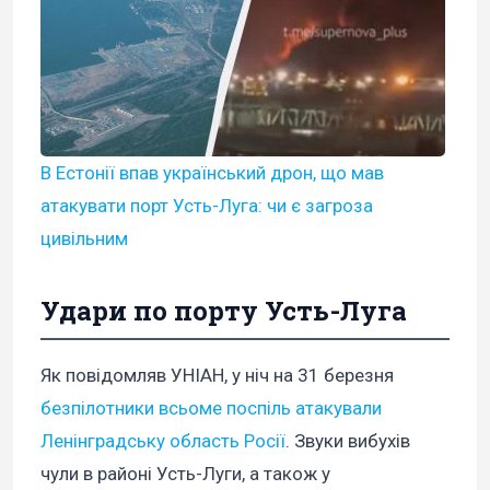
В Естонії впав український дрон, що мав
атакувати порт Усть-Луга: чи є загроза
цивільним
Удари по порту Усть-Луга
Як повідомляв УНІАН, у ніч на 31 березня
безпілотники всьоме поспіль атакували
Ленінградську область Росії
. Звуки вибухів
чули в районі Усть-Луги, а також у