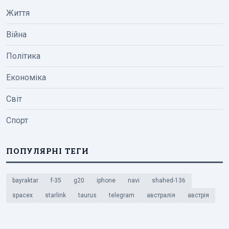
Життя
Війна
Політика
Економіка
Світ
Спорт
ПОПУЛЯРНІ ТЕГИ
bayraktar
f-35
g20
iphone
navi
shahed-136
spacex
starlink
taurus
telegram
австралія
австрія