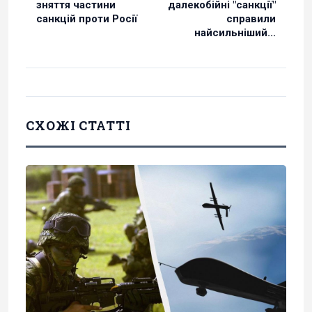
зняття частини
далекобійні "санкції"
санкцій проти Росії
справили
найсильніший...
СХОЖІ СТАТТІ