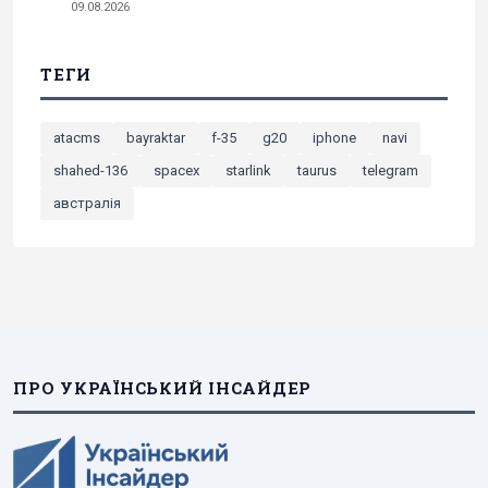
09.08.2026
ТЕГИ
atacms
bayraktar
f-35
g20
iphone
navi
shahed-136
spacex
starlink
taurus
telegram
австралія
ПРО УКРАЇНСЬКИЙ ІНСАЙДЕР