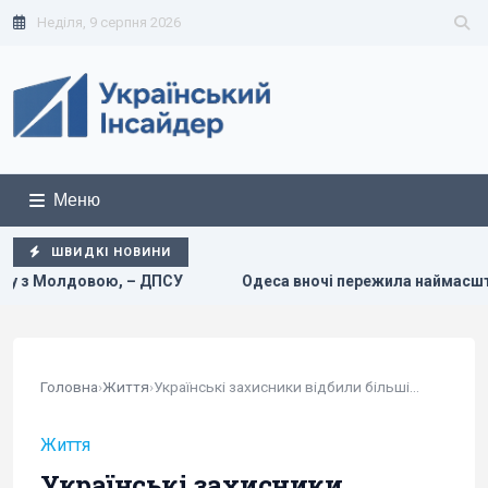
Неділя, 9 серпня 2026
Меню
ШВИДКІ НОВИНИ
еса вночі пережила наймасштабніший удар за весь час повнома
Головна
›
Життя
›
Українські захисники відбили більшість атак...
Життя
Українські захисники