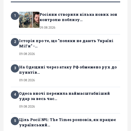
Росіяни створили кілька нових зон
1
контролю поблизу...
09.08.2026
Історія про те, що "поляки не дають Україні
2
МіГи" -...
09.08.2026
На Одещині через атаку РФ обмежено рух до
3
пунктів...
09.08.2026
Одеса вночі пережила наймасштабніший
4
удар за весь час...
09.08.2026
Ціль Росії №1: The Times розповів, як працює
5
український...