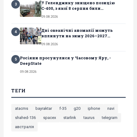
У Геленджику знищено позицію
3
С-400, з якої 8 серпня били...
09.08.2026
Дві океанічні аномалії можуть
4
вплинути на зиму 2026–2027...
09.08.2026
Росіяни просунулися у Часовому Яру, -
5
DeepState
09.08.2026
ТЕГИ
atacms
bayraktar
f-35
g20
iphone
navi
shahed-136
spacex
starlink
taurus
telegram
австралія