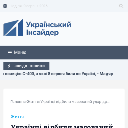
Неділя, 9 серпня 2026
Меню
ШВИДКІ НОВИНИ
ї 8 серпня били по Україні, - Мадяр
Дві океанічні аномал
Головна
›
Життя
›
Українці відбили масований удар дронів, є влучання
Життя
Українці відбили масований