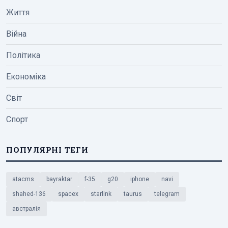
Життя
Війна
Політика
Економіка
Світ
Спорт
ПОПУЛЯРНІ ТЕГИ
atacms
bayraktar
f-35
g20
iphone
navi
shahed-136
spacex
starlink
taurus
telegram
австралія