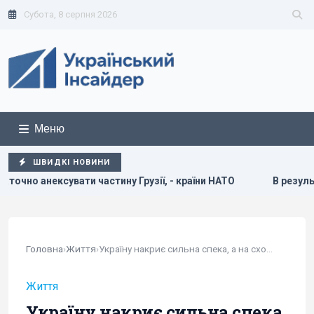
Субота, 8 серпня 2026
Меню
ШВИДКІ НОВИНИ
у Грузії, - країни НАТО
В результаті атаки РФ знищено н
Головна
›
Життя
›
Україну накриє сильна спека, а на сході можливі грози
Життя
Україну накриє сильна спека,