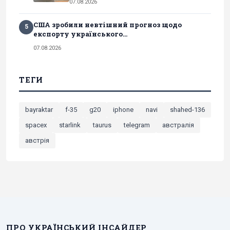
07.08.2026
США зробили невтішний прогноз щодо
5
експорту українського...
07.08.2026
ТЕГИ
bayraktar
f-35
g20
iphone
navi
shahed-136
spacex
starlink
taurus
telegram
австралія
австрія
ПРО УКРАЇНСЬКИЙ ІНСАЙДЕР