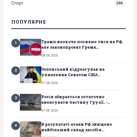
Спорт
246
ПОПУЛЯРНЕ
Трамп неохоче посилює тиск на РФ,
1
але законопроект Грема...
08.08.2026
Зеленський відреагував на
2
ухвалення Сенатом США...
07.08.2026
Росія збирається остаточно
3
анексувати частину Грузії, -...
07.08.2026
В результаті атаки РФ знищено
4
найбільший склад засобів...