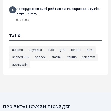
Рекордно низькі рейтинги та параноя: Путін
5
жорсткіше,...
09.08.2026
ТЕГИ
atacms
bayraktar
f-35
g20
iphone
navi
shahed-136
spacex
starlink
taurus
telegram
австралія
ПРО УКРАЇНСЬКИЙ ІНСАЙДЕР