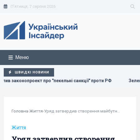
П'ятниця, 7 серпня 2026
Меню
ШВИДКІ НОВИНИ
пекельні санкції" проти РФ
Зеленський прибув до Сербії:
Головна
›
Життя
›
Уряд затвердив створення майбутнього...
Життя
Уряд затвердив створення