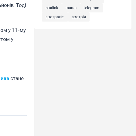
йонів. Тоді
starlink
taurus
telegram
австралія
австрія
том у 11-му
утом у
сика
стане