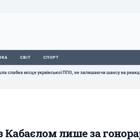
ІКА
СВІТ
СПОРТ
це української ППО, не залишаючи шансу на реакцію, - CNN
з Кабаєлом лише за гонора