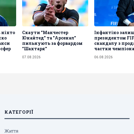
в ніхто
Скаути "Манчестер
Інфантіно зали
нко
Юнайтед" та "Арсенал"
президентом FIF
анси
пильнують за форвардом
скандалу з про
нсфер
"Шахтаря"
частки чемпіона
07.08.2026
06.08.2026
КАТЕГОРІЇ
Життя