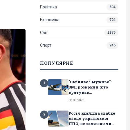
Політика
804
Економіка
704
Світ
2875
Спорт
246
ПОПУЛЯРНЕ
"Сміливо і мужньо":
1
ЗМІ розкрили, хто
врятував...
08.08.2026
Росія знайшла слабке
2
місце української
ППО, не залишаючи...