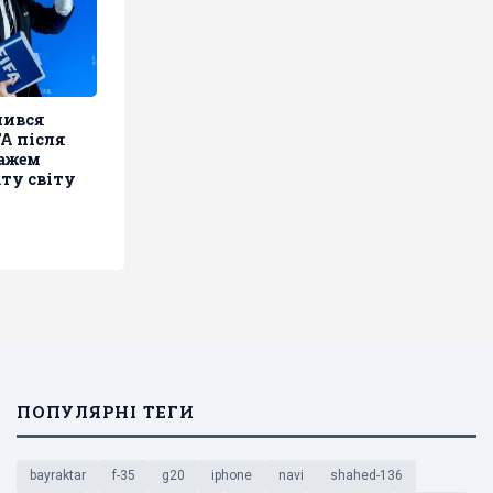
шився
A після
дажем
ту світу
ПОПУЛЯРНІ ТЕГИ
bayraktar
f-35
g20
iphone
navi
shahed-136