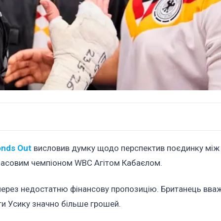
nds Out
висловив думку щодо перспектив поєдинку між
мчасовим чемпіоном WBC Агітом Кабаєлом.
 через недостатню фінансову пропозицію. Британець вва
и Усику значно більше грошей.