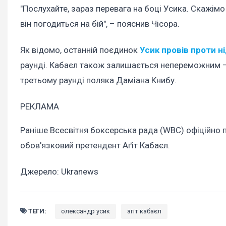
"Послухайте, зараз перевага на боці Усика. Скажімо
він погодиться на бій", – пояснив Чісора.
Як відомо, останній поєдинок
Усик провів проти н
раунді. Кабаєл також залишається непереможним – 
третьому раунді поляка Даміана Книбу.
РЕКЛАМА
Раніше Всесвітня боксерська рада (WBC) офіційно 
обов'язковий претендент Аґіт Кабаєл.
Джерело: Ukranews
ТЕГИ:
олександр усик
агіт кабаєл