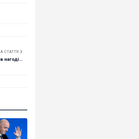
А СТАТТЯ
 нагоді...