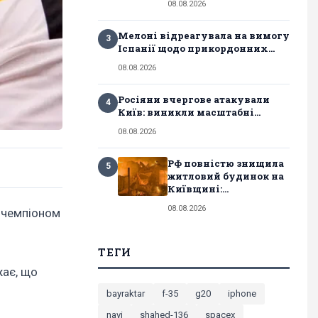
08.08.2026
Мелоні відреагувала на вимогу
3
Іспанії щодо прикордонних...
08.08.2026
Росіяни вчергове атакували
4
Київ: виникли масштабні...
08.08.2026
РФ повністю знищила
5
житловий будинок на
Київщині:...
08.08.2026
 чемпіоном
ТЕГИ
жає, що
bayraktar
f-35
g20
iphone
navi
shahed-136
spacex