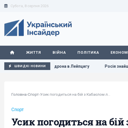
Субота, 8 серпня 2026
ЖИТТЯ
ВІЙНА
ПОЛІТИКА
ЕКОНОМ
кий літак від дрона в Лейпцигу
Росія знайшла слабке міс
ШВИДКІ НОВИНИ
Головна
›
Спорт
›
Усик погодиться на бій з Кабаєлом лише за...
Спорт
Усик погодиться на бій 