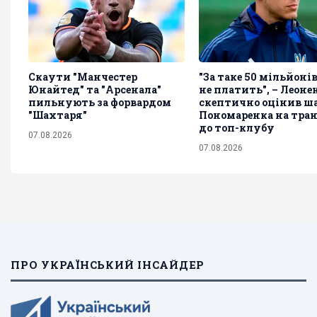
Скаути "Манчестер
"За таке 50 мільйоні
Юнайтед" та "Арсенала"
не платить", – Леоне
пильнують за форвардом
скептично оцінив ш
"Шахтаря"
Пономаренка на тра
до топ-клубу
07.08.2026
07.08.2026
ПРО УКРАЇНСЬКИЙ ІНСАЙДЕР