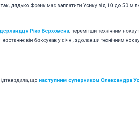
 так, дядько Френк має заплатити Усику від 10 до 50 міль
ідерландця Ріко Верховена
, перемігши технічним нокау
востаннє він боксував у січні, здолавши технічним нока
підтвердила, що
наступним суперником Олександра У