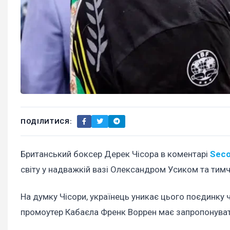
ПОДІЛИТИСЯ:
Британський боксер Дерек Чісора в коментарі
Seco
світу у надважкій вазі Олександром Усиком та ти
На думку Чісори, українець уникає цього поєдинку
промоутер Кабаєла Френк Воррен має запропонуват