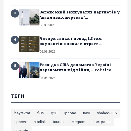
Зеленський звинуватив партнерів у
3
"жахливих жертвах"...
06.08.2026
Чотири танки і понад 1,3 тис.
4
окупантів: оновили втрати...
06.08.2026
Розвідка США допомогла Україні
5
переломити хід війни, – Politico
06.08.2026
ТЕГИ
bayraktar
f-35
g20
iphone
navi
shahed-136
spacex
starlink
taurus
telegram
австралія
австрія