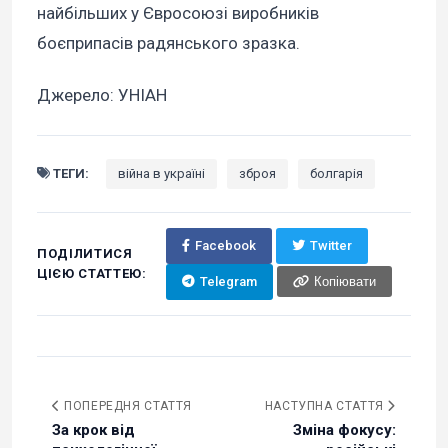
найбільших у Євросоюзі виробників
боєприпасів радянського зразка.
Джерело: УНІАН
ТЕГИ:
війна в україні
зброя
болгарія
Facebook
Twitter
ПОДІЛИТИСЯ
ЦІЄЮ СТАТТЕЮ:
Telegram
Копіювати
ПОПЕРЕДНЯ СТАТТЯ
НАСТУПНА СТАТТЯ
За крок від
Зміна фокусу: