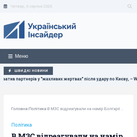
Четвер, 6 серпня 2026
Меню
ШВИДКІ НОВИНИ
ахливих жертвах" після удару по Києву, – WP
Чотири танки
Головна
›
Політика
›
В МЗС відреагували на намір Болгарії припинити...
Політика
В МЗС відреагували на намір