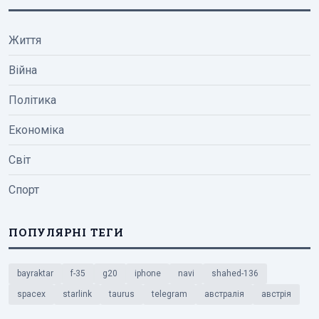
Життя
Війна
Політика
Економіка
Світ
Спорт
ПОПУЛЯРНІ ТЕГИ
bayraktar
f-35
g20
iphone
navi
shahed-136
spacex
starlink
taurus
telegram
австралія
австрія