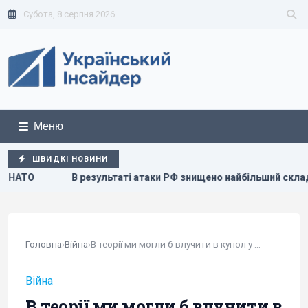
Субота, 8 серпня 2026
Меню
ШВИДКІ НОВИНИ
но найбільший склад засобів індивідуального захисту
С
Головна
›
Війна
›
В теорії ми могли б влучити в купол у Москві:...
Війна
В теорії ми могли б влучити в