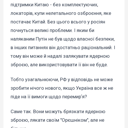
підтримки Китаю - без комплектуючих,
локаторів, купи нелетального озброєння, яке
постачає Китай. Без цього всього у росіян
почнуться великі проблеми. І яким би
наляканим Путін не був щодо власної безпеки,
в інших питаннях він достатньо раціональний. І
тому він може й надалі залякувати ядерною
зброєю, але використовувати її він не буде.
Тобто узагальнюючи, РФ у відповідь не може
зробити нічого нового, якщо Україна все ж не
піде на її вимоги щодо перемирʼя?
Саме так. Вони можуть брязкати ядерною
зброєю, лякати своїм "Орєшніком", але не