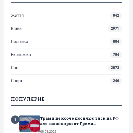
Життя
842
Війна
2971
Політика
804
Економіка
704
Світ
2873
Спорт
246
ПОПУЛЯРНЕ
Трамп неохоче посилює тиск на РФ,
1
але законопроект Грема...
08.08.2026