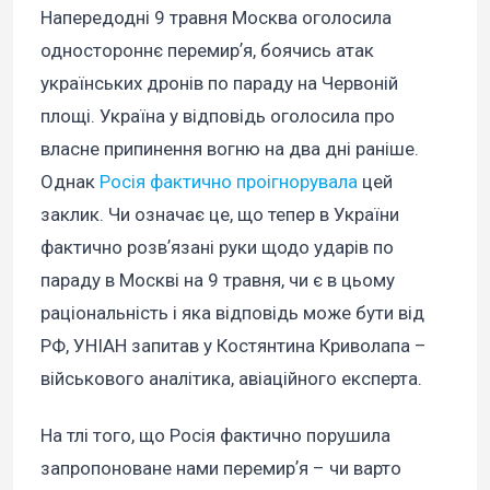
Напередодні 9 травня Москва оголосила
одностороннє перемирʼя, боячись атак
українських дронів по параду на Червоній
площі. Україна у відповідь оголосила про
власне припинення вогню на два дні раніше.
Однак
Росія фактично проігнорувала
цей
заклик. Чи означає це, що тепер в України
фактично розвʼязані руки щодо ударів по
параду в Москві на 9 травня, чи є в цьому
раціональність і яка відповідь може бути від
РФ, УНІАН запитав у Костянтина Криволапа –
військового аналітика, авіаційного експерта.
На тлі того, що Росія фактично порушила
запропоноване нами перемирʼя – чи варто