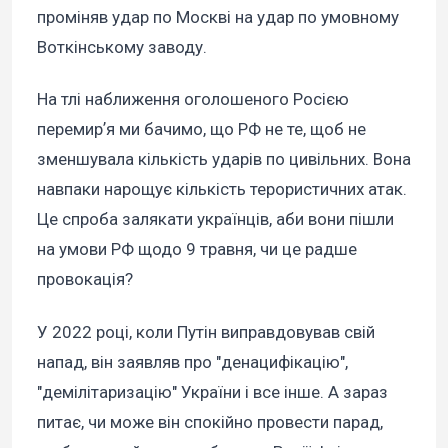
проміняв удар по Москві на удар по умовному
Воткінському заводу.
На тлі наближення оголошеного Росією
перемирʼя ми бачимо, що РФ не те, щоб не
зменшувала кількість ударів по цивільних. Вона
навпаки нарощує кількість терористичних атак.
Це спроба залякати українців, аби вони пішли
на умови РФ щодо 9 травня, чи це радше
провокація?
У 2022 році, коли Путін виправдовував свій
напад, він заявляв про "денацифікацію",
"демілітаризацію" України і все інше. А зараз
питає, чи може він спокійно провести парад,