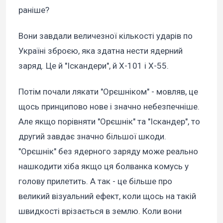
раніше?
Вони завдали величезної кількості ударів по
Україні зброєю, яка здатна нести ядерний
заряд. Це й "Іскандери", й Х-101 і Х-55.
Потім почали лякати "Орєшніком" - мовляв, це
щось принципово нове і значно небезпечніше.
Але якщо порівняти "Орєшнік" та "Іскандер", то
другий завдає значно більшої шкоди.
"Орєшнік" без ядерного заряду може реально
нашкодити хіба якщо ця болванка комусь у
голову прилетить. А так - це більше про
великий візуальний ефект, коли щось на такій
швидкості врізається в землю. Коли вони