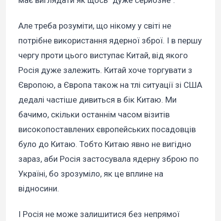
має виглядати як щось "дуже серйозне".
Але треба розуміти, що нікому у світі не
потрібне використання ядерної зброї. І в першу
чергу проти цього виступає Китай, від якого
Росія дуже залежить. Китай хоче торгувати з
Європою, а Європа також на тлі ситуації зі США
дедалі частіше дивиться в бік Китаю. Ми
бачимо, скільки останнім часом візитів
високопоставлених європейських посадовців
було до Китаю. Тобто Китаю явно не вигідно
зараз, аби Росія застосувала ядерну зброю по
Україні, бо зрозуміло, як це вплине на
відносини.
І Росія не може залишитися без непрямої