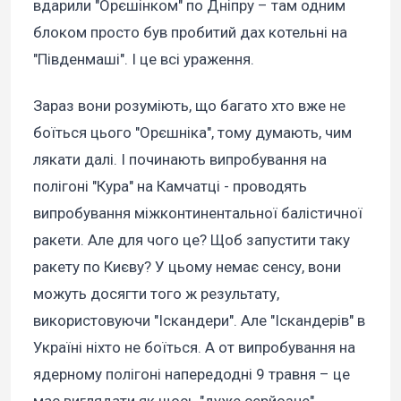
вдарили "Орєшінком" по Дніпру – там одним
блоком просто був пробитий дах котельні на
"Південмаші". І це всі ураження.
Зараз вони розуміють, що багато хто вже не
боїться цього "Орєшніка", тому думають, чим
лякати далі. І починають випробування на
полігоні "Кура" на Камчатці - проводять
випробування міжконтинентальної балістичної
ракети. Але для чого це? Щоб запустити таку
ракету по Києву? У цьому немає сенсу, вони
можуть досягти того ж результату,
використовуючи "Іскандери". Але "Іскандерів" в
Україні ніхто не боїться. А от випробування на
ядерному полігоні напередодні 9 травня – це