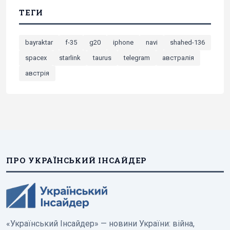
ТЕГИ
bayraktar
f-35
g20
iphone
navi
shahed-136
spacex
starlink
taurus
telegram
австралія
австрія
ПРО УКРАЇНСЬКИЙ ІНСАЙДЕР
«Український Інсайдер» — новини України: війна,