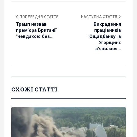
ПОПЕРЕДНЯ СТАТТЯ
НАСТУПНА СТАТТЯ
Трамп назвав
Викрадення
премʼєра Британії
працівників
"невдахою без...
"Ощадбанку" в
Угорщині:
зʼявилася...
СХОЖІ СТАТТІ