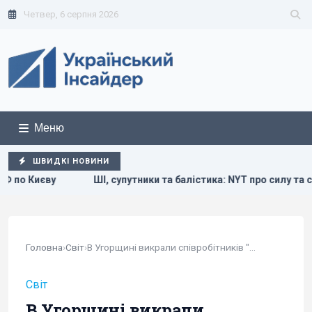
Четвер, 6 серпня 2026
Меню
ШВИДКІ НОВИНИ
путники та балістика: NYT про силу та слабкості України у війні з
Головна
›
Світ
›
В Угорщині викрали співробітників "Ощадбанку"...
Світ
В Угорщині викрали