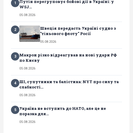
Путін перегруповує бойові дії в Україні: у
1
WSJ...
05.08.2026
Швеція передасть Україні судно з
2
"тіньового флоту" Росії
05.08.2026
Макрон різко відреагував на нові удари РФ
3
по Києву
05.08.2026
ШІ, супутники та балістика: NYT про силу та
4
слабкості...
05.08.2026
Україна не вступить до НАТО, але це не
5
поразка для...
05.08.2026