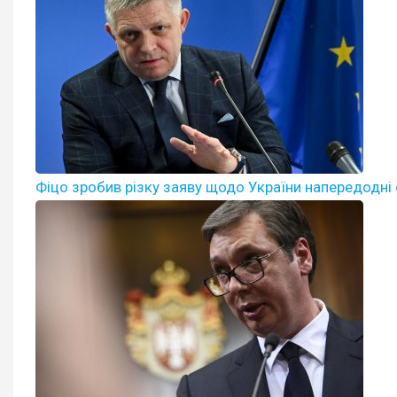
Фіцо зробив різку заяву щодо України напередодні