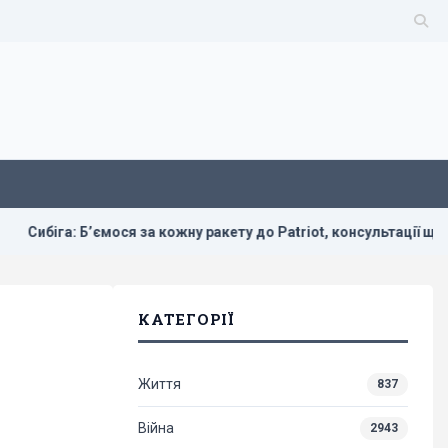
мося за кожну ракету до Patriot, консультації щодо ліцензій три
КАТЕГОРІЇ
Життя
837
Війна
2943