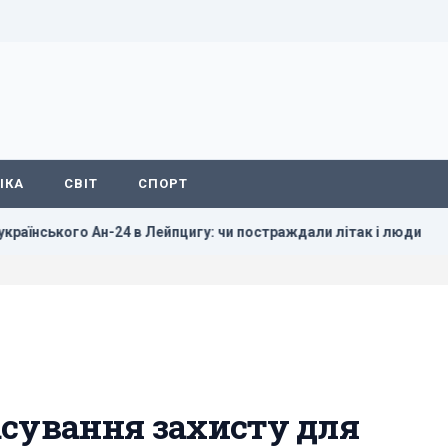
ІКА
СВІТ
СПОРТ
-24 в Лейпцигу: чи постраждали літак і люди
Сибіга: Б’є
асування захисту для