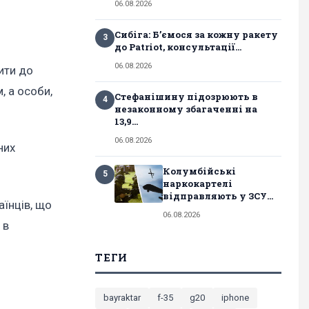
06.08.2026
Сибіга: Б’ємося за кожну ракету
3
до Patriot, консультації...
06.08.2026
ити до
, а особи,
Стефанішину підозрюють в
4
незаконному збагаченні на
13,9...
06.08.2026
них
Колумбійські
5
наркокартелі
відправляють у ЗСУ...
аїнців, що
06.08.2026
 в
ТЕГИ
bayraktar
f-35
g20
iphone