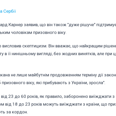
а Сербії
хард Карнер заявив, що він також "дуже рішуче" підтриму
ьким чоловікам призовного віку.
аро висловив скептицизм. Він вважає, що найкращим ріше
 в її нинішньому вигляді, без жодних винятків, але при 
кана не лише майбутнім продовженням терміну дії закону,
 призовного віку, які прибувають з України, зросла".
від 23 до 60 років, як правило, заборонено виїжджати з 
ком від 18 до 23 років можуть виїжджати з країни, що пр
ють за кордон.