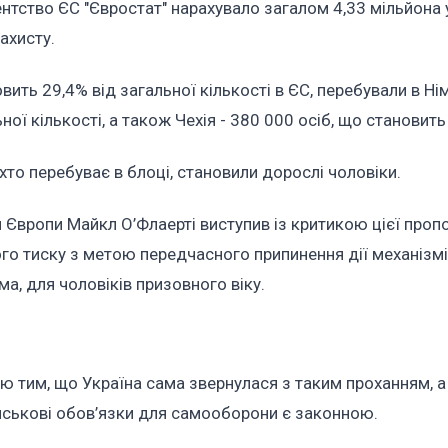
нтство ЄС "Євростат" нарахувало загалом 4,33 мільйона у
ахисту.
вить 29,4% від загальної кількості в ЄС, перебували в Нім
ої кількості, а також Чехія - 380 000 осіб, що становить
 хто перебуває в блоці, становили дорослі чоловіки.
Європи Майкл О’Флаерті виступив із критикою цієї пропо
о тиску з метою передчасного припинення дії механізм
а, для чоловіків призовного віку.
ію тим, що Україна сама звернулася з таким проханням, а
ійськові обов’язки для самооборони є законною.