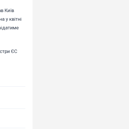
в Київ
а у квітні
відатиме
істри ЄС