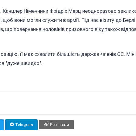
ю. Канцлер Німеччини Фрідріх Мерц неодноразово заклика
об вони могли служити в армії. Під час візиту до Берлін
, що повернення чоловіків призовного віку також відпо
озицію, її має схвалити більшість держав-членів ЄС. Мін
ся "дуже швидко".
Telegram
Копіювати