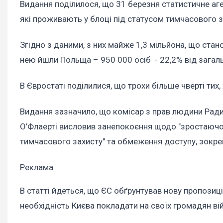
Видання поділилося, що 31 березня статистичне аге
які проживають у блоці під статусом тимчасового з
Згідно з даними, з них майже 1,3 мільйона, що стано
нею йшли Польща – 950 000 осіб - 22,2% від загальн
В Євростаті поділилися, що трохи більше чверті тих,
Видання зазначило, що комісар з прав людини Ради 
О’Флаерті висловив занепокоєння щодо "зростаючог
тимчасового захисту" та обмеження доступу, зокрем
Реклама
В статті йдеться, що ЄС обґрунтував нову пропозиц
необхідність Києва покладати на своїх громадян в