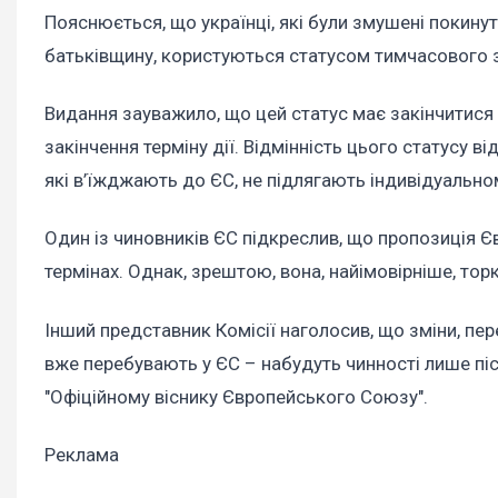
Пояснюється, що українці, які були змушені покину
батьківщину, користуються статусом тимчасового з
Видання зауважило, що цей статус має закінчитися 
закінчення терміну дії. Відмінність цього статусу в
які в’їжджають до ЄС, не підлягають індивідуальн
Один із чиновників ЄС підкреслив, що пропозиція 
термінах. Однак, зрештою, вона, найімовірніше, торк
Інший представник Комісії наголосив, що зміни, пер
вже перебувають у ЄС – набудуть чинності лише післ
"Офіційному віснику Європейського Союзу".
Реклама