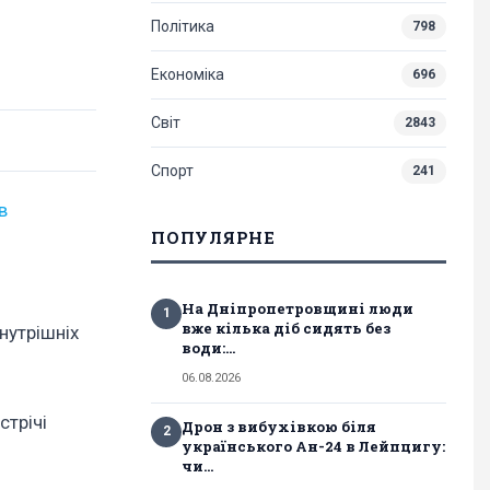
Політика
798
Економіка
696
Світ
2843
Спорт
241
в
ПОПУЛЯРНЕ
На Дніпропетровщині люди
1
вже кілька діб сидять без
нутрішніх
води:...
06.08.2026
стрічі
Дрон з вибухівкою біля
2
українського Ан-24 в Лейпцигу:
чи...