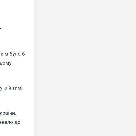
є
нням було б
цьому
 а й тим,
країни.
извело до