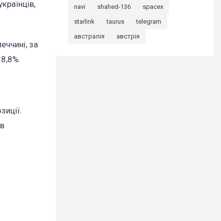
країнців,
navi
shahed-136
spacex
starlink
taurus
telegram
австралія
австрія
еччині, за
 8,8%.
зиції.
ів