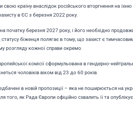
ти свою країну внаслідок російського вторгнення на їхню
ахисту в ЄС з березня 2022 року.
на початку березня 2027 року, і його необхідно продовж
ід статусу біженця полягає в тому, що захист є тимчасовим
ому розгляду кожної справи окремо.
Європейської комісії сформульована в гендерно-нейтраль
неться чоловіків віком від 23 до 60 років.
едбачені в новій пропозиції – яка не поширюється на укр
я того, як Рада Європи офіційно схвалить її та опублікує