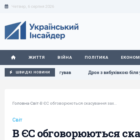
Четвер, 6 серпня 2026
ЖИТТЯ
ВІЙНА
ПОЛІТИКА
ЕКОНОМ
м’єр відреагував
Дрон з вибухівкою біля українського Ан
ШВИДКІ НОВИНИ
Головна
›
Світ
›
В ЄС обговорюються скасування захисту для...
Світ
В ЄС обговорюються ск