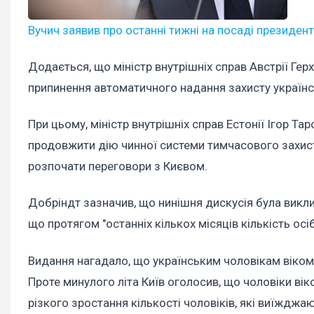
Вучич заявив про останні тижні на посаді президент
Додається, що міністр внутрішніх справ Австрії Гер
припинення автоматичного надання захисту українс
При цьому, міністр внутрішніх справ Естонії Ігор Т
продовжити дію чинної системи тимчасового захисту
розпочати переговори з Києвом.
Добріндт зазначив, що нинішня дискусія була викли
що протягом "останніх кількох місяців кількість осіб
Видання нагадало, що українським чоловікам віком 
Проте минулого літа Київ оголосив, що чоловіки ві
різкого зростання кількості чоловіків, які виїжджа