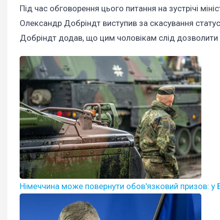
Під час обговорення цього питання на зустрічі мініс
Олександр Добріндт виступив за скасування статусу
Добріндт додав, що цим чоловікам слід дозволити 
Німеччина може повернути обов'язковий призов: у Б