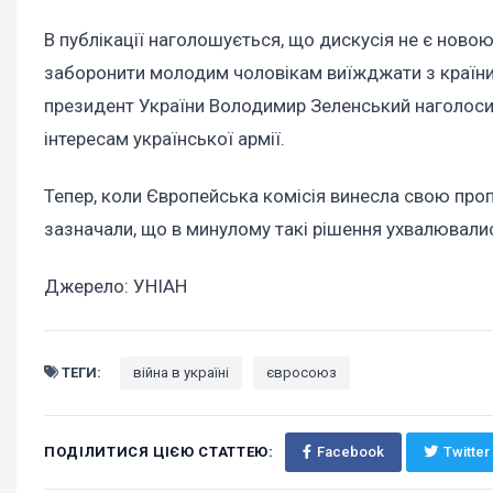
В публікації наголошується, що дискусія не є ново
заборонити молодим чоловікам виїжджати з країни, щ
президент України Володимир Зеленський наголосив
інтересам української армії.
Тепер, коли Європейська комісія винесла свою проп
зазначали, що в минулому такі рішення ухвалювали
Джерело: УНІАН
ТЕГИ:
війна в україні
євросоюз
ПОДІЛИТИСЯ ЦІЄЮ СТАТТЕЮ:
Facebook
Twitter