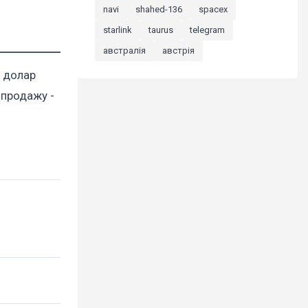
navi
shahed-136
spacex
starlink
taurus
telegram
австралія
австрія
и долар
 продажу -