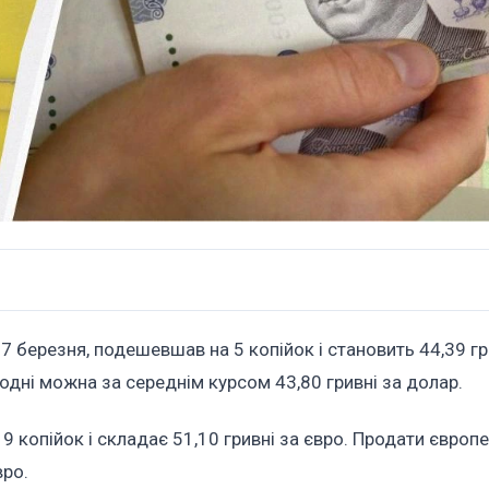
17 березня, подешевшав на 5 копійок і становить 44,39 гр
дні можна за середнім курсом 43,80 гривні за долар.
19 копійок і складає 51,10 гривні за євро. Продати європ
вро.