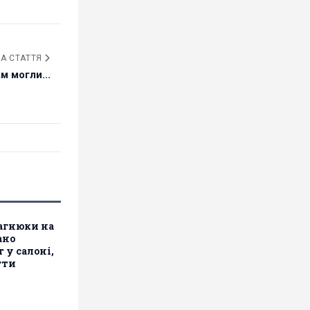
А СТАТТЯ
м могли...
багнюки на
ано
 у салоні,
гти