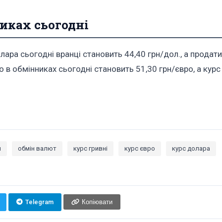
иках сьогодні
лара сьогодні вранці становить 44,40 грн/дол., а продат
о в обмінниках сьогодні становить 51,30 грн/євро, а курс
и
обмін валют
курс гривні
курс євро
курс долара
Telegram
Копіювати