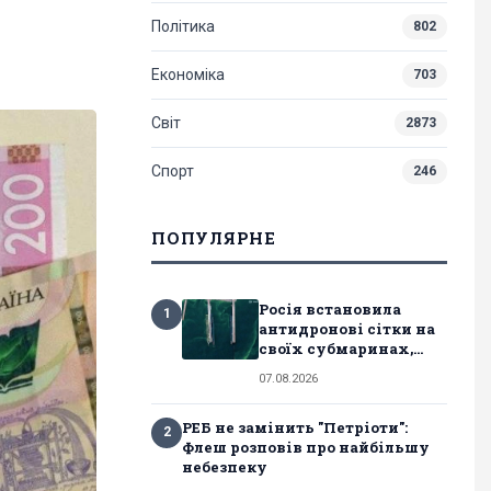
Політика
802
Економіка
703
Світ
2873
Спорт
246
ПОПУЛЯРНЕ
Росія встановила
1
антидронові сітки на
своїх субмаринах,...
07.08.2026
РЕБ не замінить "Петріоти":
2
Флеш розповів про найбільшу
небезпеку