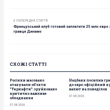
ПОПЕРЕДНЯ СТАТТЯ
Французський клуб готовий заплатити 25 млн євро 
гравця Динамо
СХОЖІ СТАТТІ
Росіяни масовано
Нацбанк посилив гр
атакували обʼєкти
до євро: офіційний к
"Укрнафти": зруйновано
валют на понеділок
критично важливе
07.08.2026
обладнання
07.08.2026