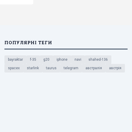
ПОПУЛЯРНІ ТЕГИ
bayraktar
f-35
g20
iphone
navi
shahed-136
spacex
starlink
taurus
telegram
австралія
австрія