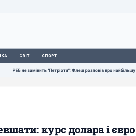
ІКА
СВІТ
СПОРТ
амінить "Петріоти": Флеш розповів про найбільшу небезпеку
шати: курс долара і євро