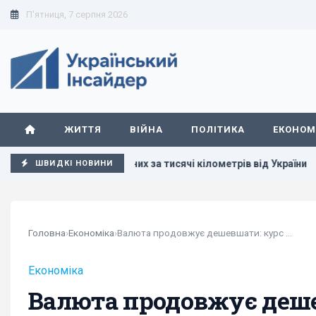
П'ятниця, 7 серпня 2026
ЖИТТЯ
ВІЙНА
ПОЛІТИКА
ЕКОНОМ
, розташованих за тисячі кілометрів від України
РЕБ не з
ШВИДКІ НОВИНИ
Головна
›
Економіка
›
Валюта продовжує дешевшати: курс долара і євро...
Економіка
Валюта продовжує дешев