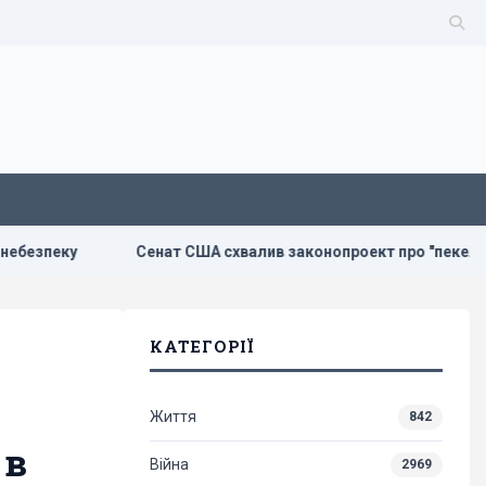
Сенат США схвалив законопроект про "пекельні санкції" про
КАТЕГОРІЇ
Життя
842
 в
Війна
2969