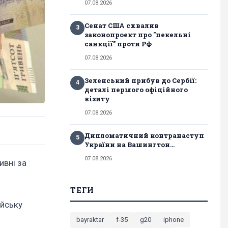
07.08.2026
Сенат США схвалив
3
законопроект про "пекельні
санкції" проти РФ
07.08.2026
Зеленський прибув до Сербії:
4
деталі першого офіційного
візиту
07.08.2026
Дипломатичний контранаступ
5
України на Вашингтон...
07.08.2026
ивні за
ТЕГИ
ейську
bayraktar
f-35
g20
iphone