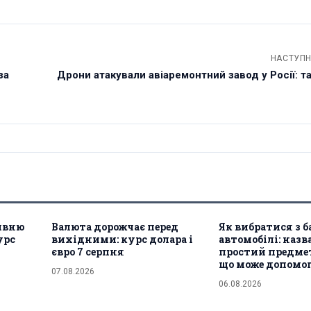
НАСТУПН
за
Дрони атакували авіаремонтний завод у Росії: та
ивню
Валюта дорожчає перед
Як вибратися з 
урс
вихідними: курс долара і
автомобілі: назв
євро 7 серпня
простий предмет
що може допомо
07.08.2026
06.08.2026