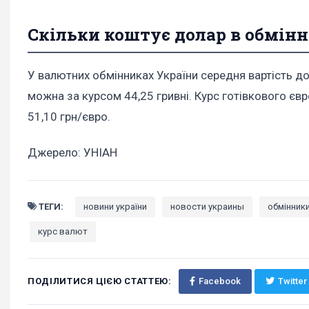
Скільки коштує долар в обмінн
У валютних обмінниках України середня вартість до
можна за курсом 44,25 гривні. Курс готівкового євр
51,10 грн/євро.
Джерело: УНІАН
ТЕГИ:
новини україни
новости украины
обмінник
курс валют
ПОДІЛИТИСЯ ЦІЄЮ СТАТТЕЮ:
Facebook
Twitter