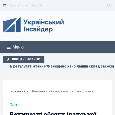
Субота, 8 серпня 2026
Меню
ШВИДКІ НОВИНИ
 знищено найбільший склад засобів індивідуального захисту
Головна
›
Світ
›
Величезні обсяги іранської нафти накопичуються...
Світ
Величезні обсяги іранської