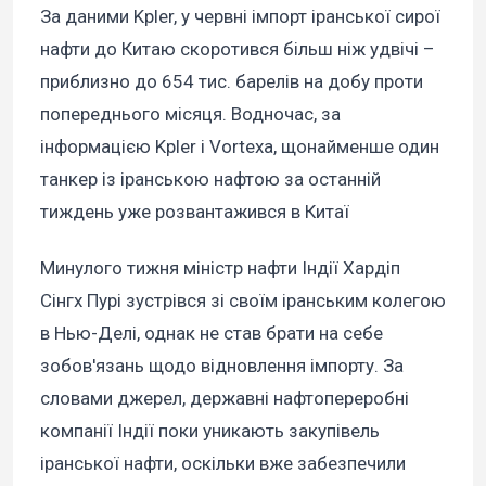
За даними Kpler, у червні імпорт іранської сирої
нафти до Китаю скоротився більш ніж удвічі –
приблизно до 654 тис. барелів на добу проти
попереднього місяця. Водночас, за
інформацією Kpler і Vortexa, щонайменше один
танкер із іранською нафтою за останній
тиждень уже розвантажився в Китаї
Минулого тижня міністр нафти Індії Хардіп
Сінгх Пурі зустрівся зі своїм іранським колегою
в Нью-Делі, однак не став брати на себе
зобов'язань щодо відновлення імпорту. За
словами джерел, державні нафтопереробні
компанії Індії поки уникають закупівель
іранської нафти, оскільки вже забезпечили