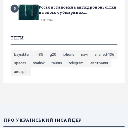
Росія встановила антидронові сітки
5
на своїх субмаринах,...
07.08.2026
ТЕГИ
bayraktar
f-35
g20
iphone
navi
shahed-136
spacex
starlink
taurus
telegram
австралія
австрія
ПРО УКРАЇНСЬКИЙ ІНСАЙДЕР