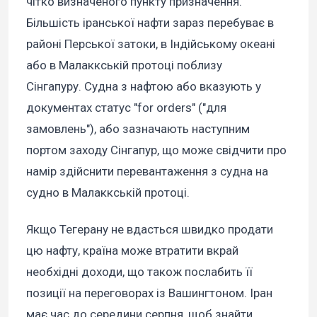
чітко визначеного пункту призначення.
Більшість іранської нафти зараз перебуває в
районі Перської затоки, в Індійському океані
або в Малаккській протоці поблизу
Сінгапуру. Судна з нафтою або вказують у
документах статус "for orders" ("для
замовлень"), або зазначають наступним
портом заходу Сінгапур, що може свідчити про
намір здійснити перевантаження з судна на
судно в Малаккській протоці.
Якщо Тегерану не вдасться швидко продати
цю нафту, країна може втратити вкрай
необхідні доходи, що також послабить її
позиції на переговорах із Вашингтоном. Іран
має час до середини серпня, щоб знайти