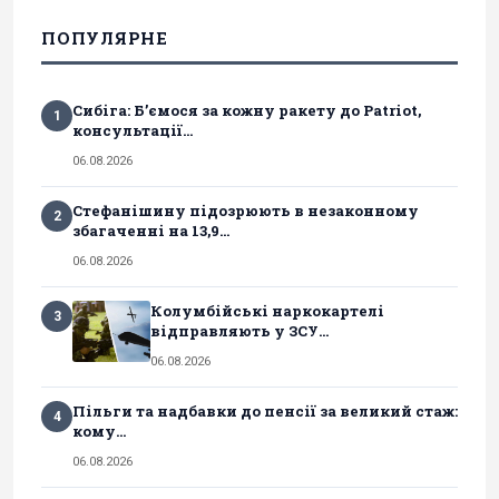
ПОПУЛЯРНЕ
Сибіга: Б’ємося за кожну ракету до Patriot,
1
консультації...
06.08.2026
Стефанішину підозрюють в незаконному
2
збагаченні на 13,9...
06.08.2026
Колумбійські наркокартелі
3
відправляють у ЗСУ...
06.08.2026
Пільги та надбавки до пенсії за великий стаж:
4
кому...
06.08.2026