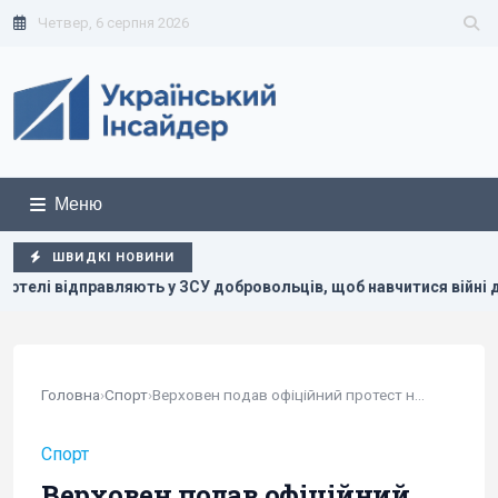
Четвер, 6 серпня 2026
Меню
ШВИДКІ НОВИНИ
вольців, щоб навчитися війні дронів, - FT
Пільги та над
Головна
›
Спорт
›
Верховен подав офіційний протест на бій з Усиком
Спорт
Верховен подав офіційний