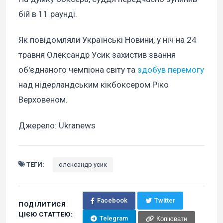
бій в 11 раунді.
Як повідомляли Українські Новини, у ніч на 24
травня Олександр Усик захистив звання
об'єднаного чемпіона світу та
здобув перемогу
над нідерландським кікбоксером Ріко
Верховеном.
Джерело: Ukranews
ТЕГИ:
олександр усик
Facebook
Twitter
ПОДІЛИТИСЯ
ЦІЄЮ СТАТТЕЮ:
Telegram
Копіювати