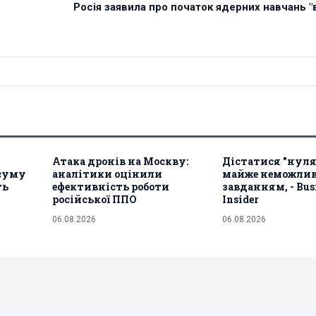
Росія заявила про початок ядерних навчань "в
Атака дронів на Москву:
Дістатися "нуля
 суму
аналітики оцінили
майже неможли
ть
ефективність роботи
завданням, - Bus
російської ППО
Insider
06.08.2026
06.08.2026