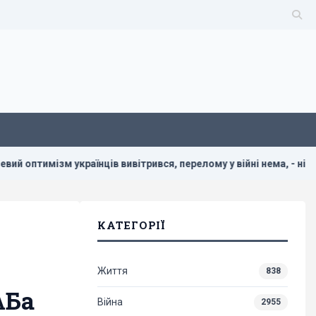
м українців вивітрився, перелому у війні нема, - німецький огл
КАТЕГОРІЇ
Життя
838
АБа
Війна
2955