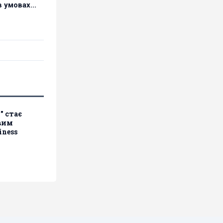
 умовах...
" стає
вим
iness