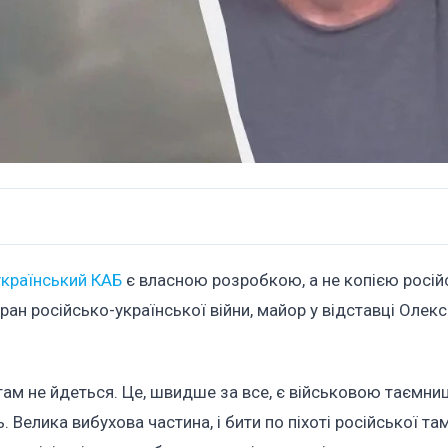
український КАБ
є власною розробкою, а не копією росій
ран російсько-української війни, майор у відставці Олекс
там не йдеться. Це, швидше за все, є військовою таємни
 Велика вибухова частина, і бити по піхоті російської там