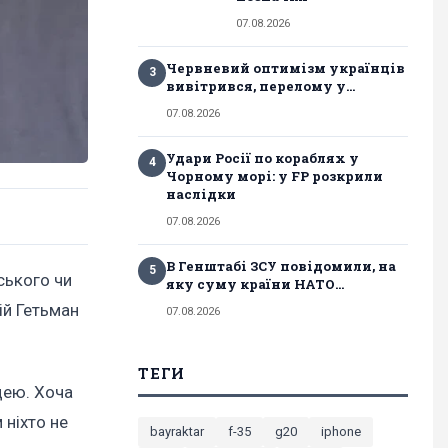
07.08.2026
Червневий оптимізм українців
3
вивітрився, перелому у...
07.08.2026
Удари Росії по кораблях у
4
Чорному морі: у FP розкрили
наслідки
07.08.2026
В Генштабі ЗСУ повідомили, на
5
ського чи
яку суму країни НАТО...
ій Гетьман
07.08.2026
ТЕГИ
цею. Хоча
 ніхто не
bayraktar
f-35
g20
iphone