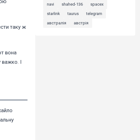
ною
navi
shahed-136
spacex
starlink
taurus
telegram
австралія
австрія
сти таку ж
от вона
 важко. І
хайло
тальну