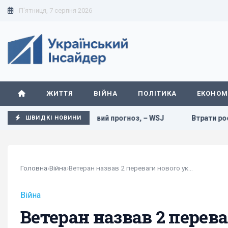
П'ятниця, 7 серпня 2026
ЖИТТЯ
ВІЙНА
ПОЛІТИКА
ЕКОНОМ
опублікувала новий прогноз, – WSJ
Втрати росіян в Украї
ШВИДКІ НОВИНИ
Головна
›
Війна
›
Ветеран назвав 2 переваги нового українського КАБа
Війна
Ветеран назвав 2 перев