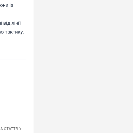
они із
Ф
від лінії
цю тактику.
А СТАТТЯ