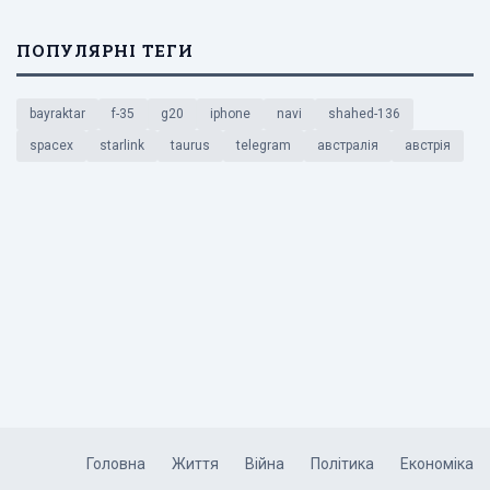
ПОПУЛЯРНІ ТЕГИ
bayraktar
f-35
g20
iphone
navi
shahed-136
spacex
starlink
taurus
telegram
австралія
австрія
Головна
Життя
Війна
Політика
Економіка