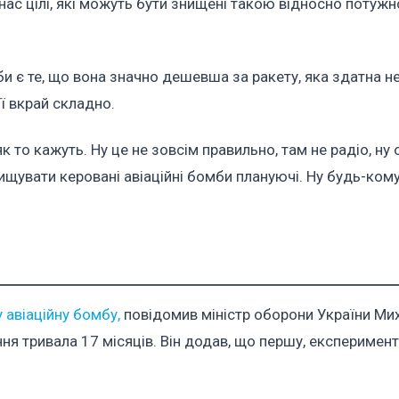
нас цілі, які можуть бути знищені такою відносно потуж
 є те, що вона значно дешевша за ракету, яка здатна не
її вкрай складно.
к то кажуть. Ну це не зовсім правильно, там не радіо, ну 
ищувати керовані авіаційні бомби плануючі. Ну будь-кому
 авіаційну бомбу,
повідомив міністр оборони України Ми
ня тривала 17 місяців. Він додав, що першу, експеримен