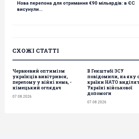
Нова перепона для отримання €90 мільярдів: в ЄС
висунули...
СХОЖІ СТАТТІ
Червневий оптимізм
В Генштабі ЗСУ
українців вивітрився,
повідомили, на яку
перелому у війні нема, -
країни НАТО виділя
німецький оглядач
Україні військової
допомоги
07.08.2026
07.08.2026