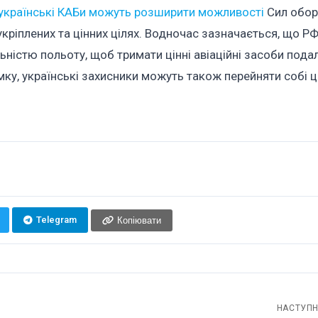
українські КАБи можуть розширити можливості
Сил обор
укріплених та цінних цілях. Водночас зазначається, що Р
стю польоту, щоб тримати цінні авіаційні засоби подалі 
думку, українські захисники можуть також перейняти собі 
Telegram
Копіювати
НАСТУПН