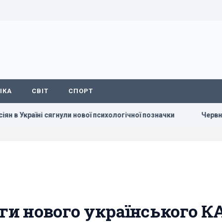
ІКА
СВІТ
СПОРТ
ні сягнули нової психологічної позначки
Червневий оптиміз
аги нового українського К