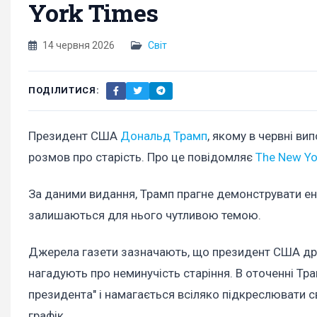
York Times
14 червня 2026
Світ
ПОДІЛИТИСЯ:
Президент США
Дональд Трамп
, якому в червні ви
розмов про старість. Про це повідомляє
The New Yo
За даними видання, Трамп прагне демонструвати енер
залишаються для нього чутливою темою.
Джерела газети зазначають, що президент США драт
нагадують про неминучість старіння. В оточенні Тр
президента" і намагається всіляко підкреслювати с
графік.