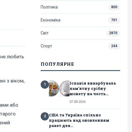
Політика
800
Економіка
701
Світ
2870
Спорт
244
і не любить
ПОПУЛЯРНЕ
ні з віком,
Іспанія викарбувала
1
пам'ятну срібну
монету на честь...
07.08.2026
ками або
старого
США та Україна спільно
2
працюють над оновленням
жений
ракет для...