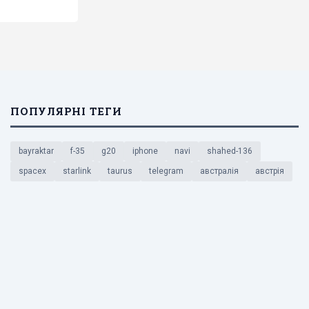
ПОПУЛЯРНІ ТЕГИ
bayraktar
f-35
g20
iphone
navi
shahed-136
spacex
starlink
taurus
telegram
австралія
австрія