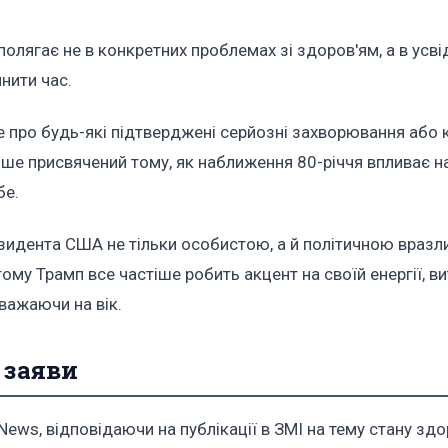
олягає не в конкретних проблемах зі здоров'ям, а в усв
нити час.
 про будь-які підтверджені серйозні захворювання або к
іше присвячений тому, як наближення 80-річчя впливає н
бе.
зидента США не тільки особистою, а й політичною вразли
му Трамп все частіше робить акцент на своїй енергії, в
важаючи на вік.
 заяви
ews, відповідаючи на публікації в ЗМІ на тему стану здо