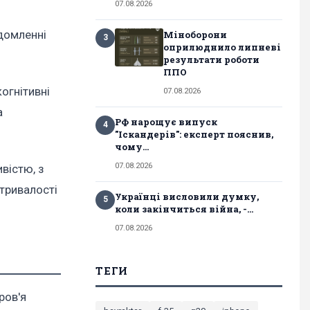
07.08.2026
ідомленні
Міноборони
3
оприлюднило липневі
результати роботи
ППО
огнітивні
07.08.2026
а
РФ нарощує випуск
4
"Іскандерів": експерт пояснив,
чому...
07.08.2026
вістю, з
итривалості
Українці висловили думку,
5
коли закінчиться війна, -...
07.08.2026
ТЕГИ
ров'я