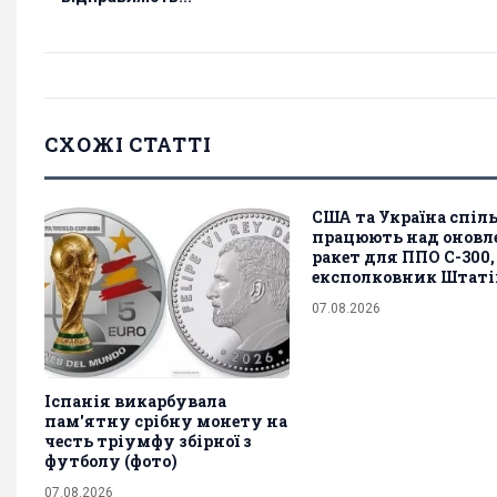
СХОЖІ СТАТТІ
США та Україна спіл
працюють над онов
ракет для ППО С-300,
експолковник Штаті
07.08.2026
Іспанія викарбувала
пам'ятну срібну монету на
честь тріумфу збірної з
футболу (фото)
07.08.2026