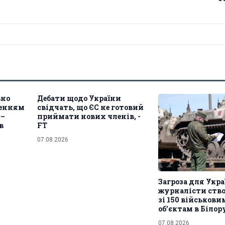
ьно
Дебати щодо України
ленням
свідчать, що ЄС не готовий
 –
приймати нових членів, -
в
FT
07.08.2026
Загроза для Укра
журналісти ств
зі 150 військов
обʼєктам в Білор
07.08.2026