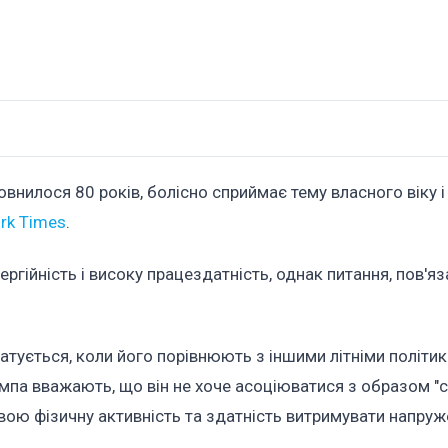
повнилося 80 років, болісно сприймає тему власного віку 
rk Times
.
гійність і високу працездатність, однак питання, пов'яза
ується, коли його порівнюють з іншими літніми політи
ампа вважають, що він не хоче асоціюватися з образом "
вою фізичну активність та здатність витримувати напру