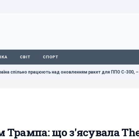
ІКА
СВІТ
СПОРТ
льно працюють над оновленням ракет для ППО С-300, – експолк
м Трампа: що з'ясувала Th