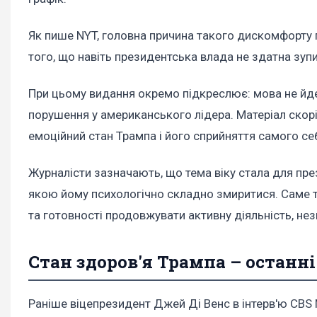
Як пише NYT, головна причина такого дискомфорту п
того, що навіть президентська влада не здатна зупи
При цьому видання окремо підкреслює: мова не йде
порушення у американського лідера. Матеріал скор
емоційний стан Трампа і його сприйняття самого се
Журналісти зазначають, що тема віку стала для пре
якою йому психологічно складно змиритися. Саме то
та готовності продовжувати активну діяльність, нез
Стан здоров'я Трампа – останні
Раніше віцепрезидент Джей Ді Венс в інтерв'ю CBS N