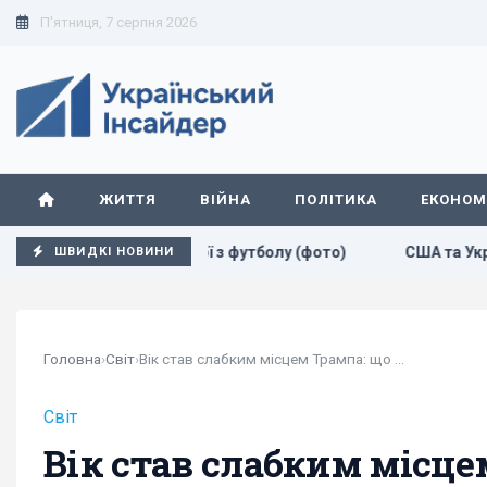
П'ятниця, 7 серпня 2026
ЖИТТЯ
ВІЙНА
ПОЛІТИКА
ЕКОНОМ
сть тріумфу збірної з футболу (фото)
США та Україна спі
ШВИДКІ НОВИНИ
Головна
›
Світ
›
Вік став слабким місцем Трампа: що з'ясувала...
Світ
Вік став слабким місце