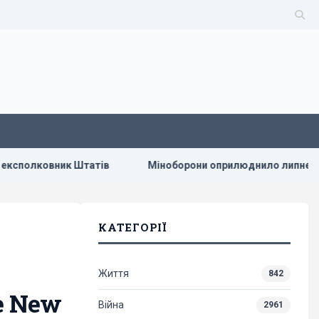
овник Штатів
Міноборони оприлюднило липневі результ
КАТЕГОРІЇ
Життя
842
e New
Війна
2961