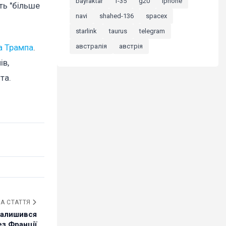
bayraktar
f-35
g20
iphone
іть "більше
navi
shahed-136
spacex
starlink
taurus
telegram
а Трампа
.
австралія
австрія
ів,
та.
А СТАТТЯ
залишився
ез Франції