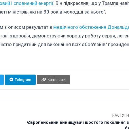
вий і сповнений енергії
. Він підкреслив, що у Трампа нав
еті міністрів, які на 30 років молодші за нього".
ум з описом результатів
медичного обстеження Дональд
стані здоров'я, демонструючи хорошу роботу серця, леген
вністю придатний для виконання всіх обов'язків" президен
Telegram
Копіювати
НАСТУПН
Європейський винищувач шостого покоління 
б