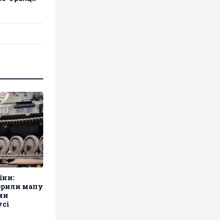
їни:
орили мапу
ими
усі