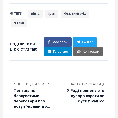
ТЕГИ:
війна
іран
близький схід
літаки
Facebook
Twitter
ПОДІЛИТИСЯ
ЦІЄЮ СТАТТЕЮ:
Telegram
Копіювати
ПОПЕРЕДНЯ СТАТТЯ
НАСТУПНА СТАТТЯ
Польща не
У Раді пропонують
блокуватиме
суворо карати за
переговори про
"бусифікацію"
вступ України до...