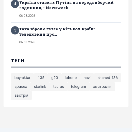
Україна ставить Путіна на передвиборчий
4
годинник, - Newsweek
06.08.2026
Така зброя є лише у кількох країн:
5
Зеленський про...
06.08.2026
ТЕГИ
bayraktar
f-35
g20
iphone
navi
shahed-136
spacex
starlink
taurus
telegram
австралія
австрія