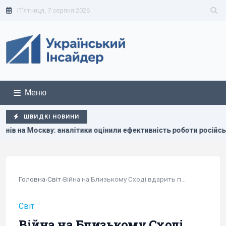
П'ятниця, 7 серпня 2026
Меню
ШВИДКІ НОВИНИ
аналітики оцінили ефективність роботи російської ППО
У
Головна
›
Світ
›
Війна на Близькому Сході вдарить по авіагалузі...
Світ
Війна на Близькому Сході