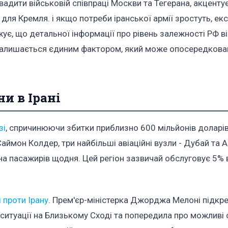
адити військовій співпраці Москви та Тегерана, акцентує
ля Кремля. і якщо потреби іранської армії зростуть, ек
ує, що детальної інформації про рівень залежності РФ в
 залишається єдиним фактором, який може опосередкова
ни в Ірані
зі
, спричинюючи збитки приблизно 600 мільйонів доларі
ймон Колдер, три найбільші авіаційні вузли - Дубай та А
она пасажирів щодня. Цей регіон зазвичай обслуговує 5% 
і проти Ірану
. Прем'єр-міністерка Джорджа Мелоні підкр
итуації на Близькому Сході та попередила про можливі 