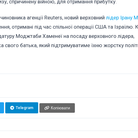
изу, спричинену війною, для отримання прибутку.
чиновника агенції Reuters, новий верховний
лідер Ірану 
ння, отримані під час спільної операції США та Ізраїлю. 
идатуру Моджтаби Хаменеї на посаду верховного лідера,
а свого батька, який підтримуватиме їхню жорстку політ
Telegram
Копіювати