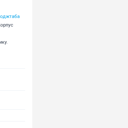
Моджтаба
Корпус
ику.