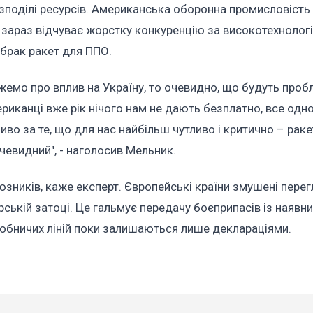
озподілі ресурсів. Американська оборонна промисловість
 зараз відчуває жорстку конкуренцію за високотехнолог
 брак ракет для ППО.
жемо про вплив на Україну, то очевидно, що будуть проб
риканці вже рік нічого нам не дають безплатно, все одн
во за те, що для нас найбільш чутливо і критично – рак
 очевидний", - наголосив Мельник.
зників, каже експерт. Європейські країни змушені пере
ській затоці. Це гальмує передачу боєприпасів із наявних
обничих ліній поки залишаються лише деклараціями.