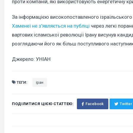
проти компаній, які використовують енергетичну кр
За інформацією високопоставленого ізраїльського 
Хаменеї не з'являється на публіці
через легкі поране
вартових ісламської революції Ірану висунув канд
розглядаючи його як більш поступливого наступник
Джерело: УНІАН
ТЕГИ:
іран
ПОДІЛИТИСЯ ЦІЄЮ СТАТТЕЮ:
Facebook
Twitter