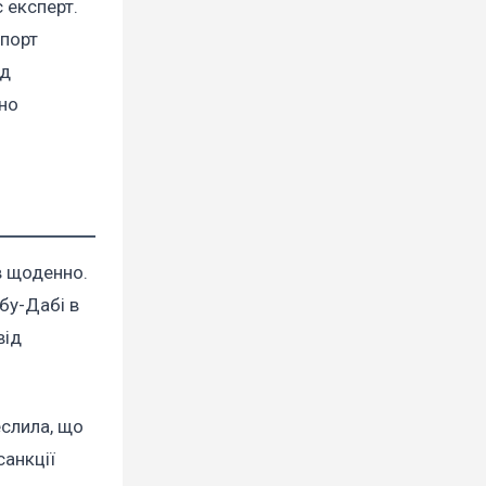
 експерт.
спорт
ід
но
в щоденно.
бу-Дабі в
від
еслила, що
санкції