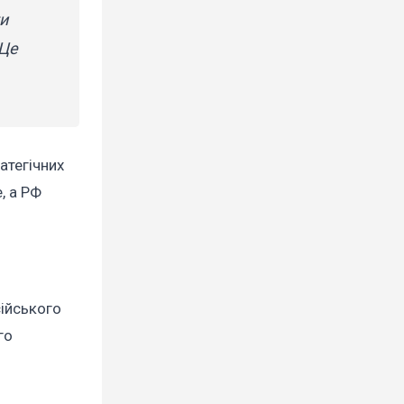
и
 Це
атегічних
е, а РФ
сійського
го