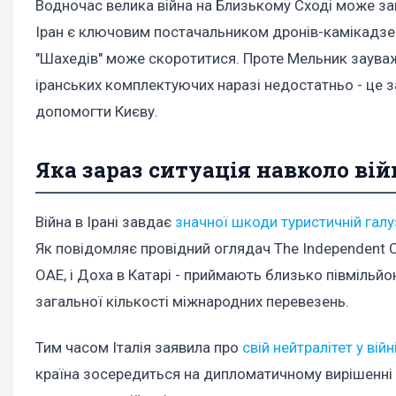
Водночас велика війна на Близькому Сході може зав
Іран є ключовим постачальником дронів-камікадзе д
"Шахедів" може скоротитися. Проте Мельник зауваж
іранських комплектуючих наразі недостатньо - це
допомогти Києву.
Яка зараз ситуація навколо вій
Війна в Ірані завдає
значної шкоди туристичній галу
Як повідомляє провідний оглядач The Independent Са
ОАЕ, і Доха в Катарі - приймають близько півмільй
загальної кількості міжнародних перевезень.
Тим часом Італія заявила про
свій нейтралітет у війн
країна зосередиться на дипломатичному вирішенні с