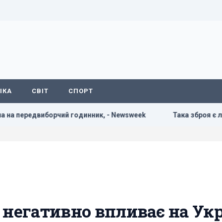
ІКА
СВІТ
СПОРТ
чий годинник, - Newsweek
Така зброя є лише у кількох кра
 негативно впливає на Укр