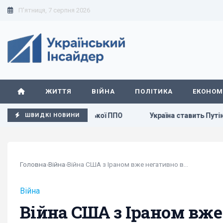
П'ятниця, 7 серпня 2026
ЖИТТЯ
ВІЙНА
ПОЛІТИКА
ЕКОНОМ
ти російської ППО
Україна ставить Путіна на передвибор
ШВИДКІ НОВИНИ
Головна
›
Війна
›
Війна США з Іраном вже негативно впливає на...
Війна
Війна США з Іраном вже