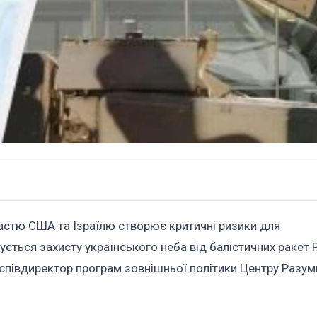
астю США та Ізраїлю створює критичні ризики для
ється захисту українського неба від балістичних ракет 
 співдиректор програм зовнішньої політики Центру Разу