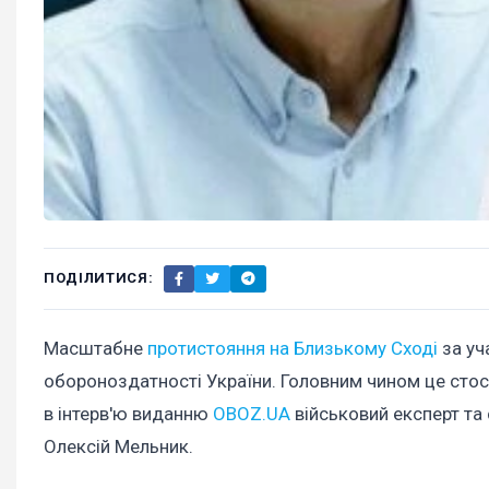
ПОДІЛИТИСЯ:
Масштабне
протистояння на Близькому Сході
за уч
обороноздатності України. Головним чином це стосу
в інтерв'ю виданню
OBOZ.UA
військовий експерт та
Олексій Мельник.