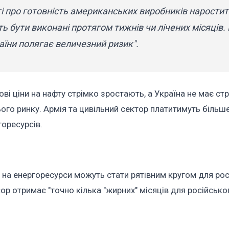
і про готовність американських виробників наростит
 бути виконані протягом тижнів чи лічених місяців.
аїни полягає величезний ризик".
і ціни на нафту стрімко зростають, а Україна не має стр
ого ринку. Армія та цивільний сектор платитимуть більш
горесурсів.
 на енергоресурси можуть стати рятівним кругом для ро
ор отримає "точно кілька "жирних" місяців для російсько