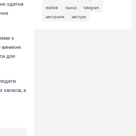
 не здатна
starlink
taurus
telegram
ічне
австралія
австрія
леми з
о виникне
ети для
глядати
 запасів, а