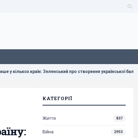
їн: Зеленський про створення української балістики
Румун
КАТЕГОРІЇ
Життя
837
аїну:
Війна
2953