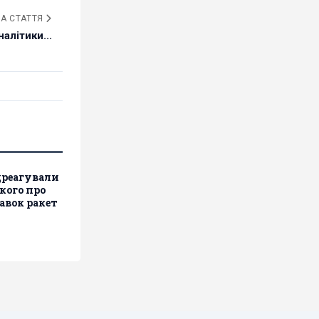
А СТАТТЯ
алітики...
дреагували
кого про
авок ракет