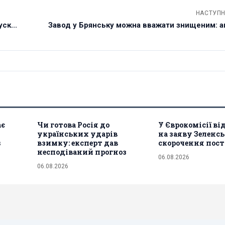
НАСТУПН
ск...
Завод у Брянську можна вважати знищеним: ан
ає
Чи готова Росія до
У Єврокомісії ві
українських ударів
на заяву Зеленсь
s
взимку: експерт дав
скорочення пост
несподіваний прогноз
06.08.2026
06.08.2026