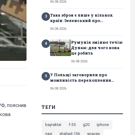
06.08.2026
Така зброя є лише у кількох
3
країн: Зеленський про...
06.08.2026
Румунія змінює течію
4
Дунаю: для чого вона
це робить
06.08.2026
У Польщі заговорили про
5
можливість перехоплення...
06.08.2026
РФ, пояснив
ТЕГИ
мкова
bayraktar
f-35
g20
iphone
navi
shahed-136
spacex