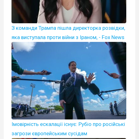
З команди Трампа пішла директорка розвідки,
яка виступала проти війни з Іраном, - Fox News
Імовірність ескалації існує: Рубіо про російські
загрози європейським сусідам