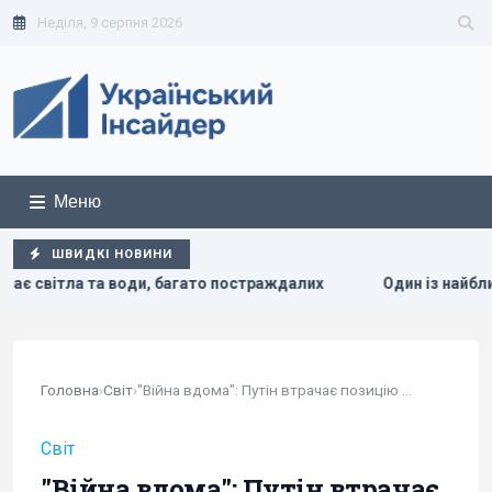
Неділя, 9 серпня 2026
Меню
ШВИДКІ НОВИНИ
постраждалих
Один із найближчих соратників Асада перех
Головна
›
Світ
›
"Війна вдома": Путін втрачає позицію сили у...
Світ
"Війна вдома": Путін втрачає