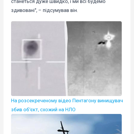
станеться дуже швидко, і ми всі будемо
здивовані", – підсумував він.
На розсекреченому відео Пентагону винищувач
збив об'єкт, схожий на НЛО