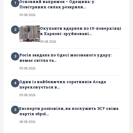
Основний напрямок – Одещина: у
1
Повітряних силах розкрили...
09.08.2026
Окупанти вдарили по 10-поверхівці
2
в Харкові: зруйновані...
09.08.2026
Росія завдала по Одесі масованого удару:
3
немає світла та...
09.08.2026
Один із найближчих соратників Асада
4
переховується в...
09.08.2026
Експерти розповіли, як послужить ЗСУ свіжа
5
партія зброї...
08.08.2026