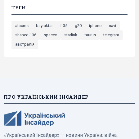
ТЕГИ
atacms
bayraktar
f-35
g20
iphone
navi
shahed-136
spacex
starlink
taurus
telegram
австралія
ПРО УКРАЇНСЬКИЙ ІНСАЙДЕР
«Український Інсайдер» — новини України: війна,