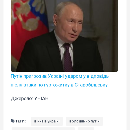
Путін пригрозив Україні ударом у відповідь
після атаки по гуртожитку в Старобільську
Джерело: УНІАН
ТЕГИ:
війна в україні
володимир путін