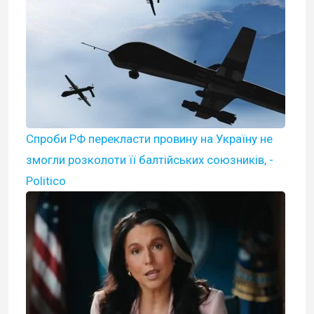
Спроби РФ перекласти провину на Україну не
змогли розколоти її балтійських союзників, -
Politico