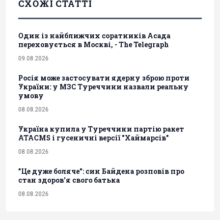
СХОЖІ СТАТТІ
Один із найближчих соратників Асада
переховується в Москві, - The Telegraph
09.08.2026
Росія може застосувати ядерну зброю проти
України: у МЗС Туреччини назвали реальну
умову
08.08.2026
Україна купила у Туреччини партію ракет
ATACMS і гусеничні версії "Хаймарсів"
08.08.2026
"Це дуже боляче": син Байдена розповів про
стан здоров’я свого батька
08.08.2026