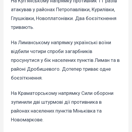
На Куп'янському напрямку противник 11 разів
атакував у районах Петропавлівки, Курилівки,
Глушківки, Новоплатонівки. Два боєзіткнення
тривають.
На Лиманському напрямку українські воїни
відбили чотири спроби загарбників
просунутися у бік населених пунктів Лиман та в
районі Дробишевого. Дотепер триває одне
боєзіткнення.
На Краматорському напрямку Сили оборони
зупинили дві штурмові дії противника в
районах населених пунктів Міньківка та
Новомаркове.