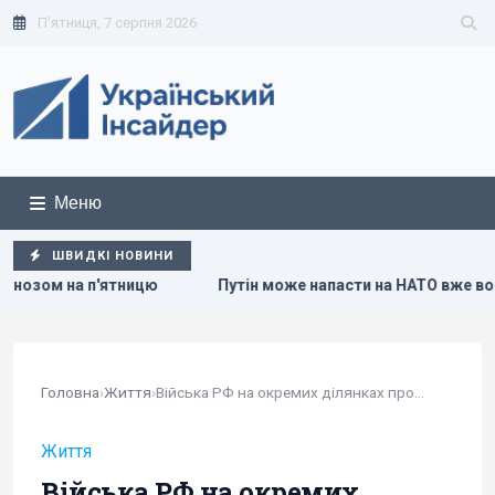
П'ятниця, 7 серпня 2026
Меню
ШВИДКІ НОВИНИ
Путін може напасти на НАТО вже восени: розвідка США опубліку
Головна
›
Життя
›
Війська РФ на окремих ділянках проводять...
Життя
Війська РФ на окремих