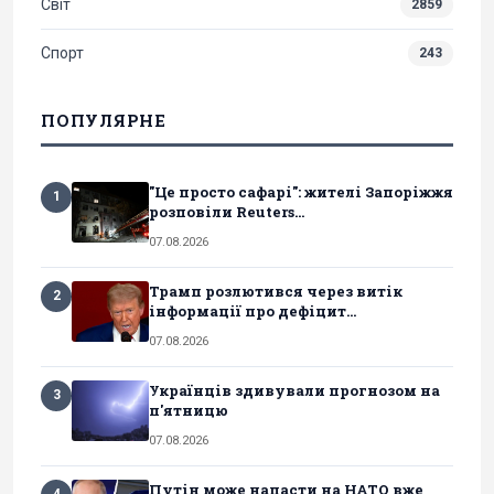
Світ
2859
Спорт
243
ПОПУЛЯРНЕ
"Це просто сафарі": жителі Запоріжжя
1
розповіли Reuters...
07.08.2026
Трамп розлютився через витік
2
інформації про дефіцит...
07.08.2026
Українців здивували прогнозом на
3
п'ятницю
07.08.2026
Путін може напасти на НАТО вже