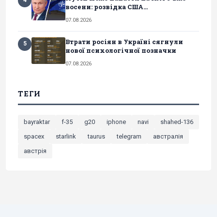
4
восени: розвідка США...
07.08.2026
Втрати росіян в Україні сягнули
5
нової психологічної позначки
07.08.2026
ТЕГИ
bayraktar
f-35
g20
iphone
navi
shahed-136
spacex
starlink
taurus
telegram
австралія
австрія