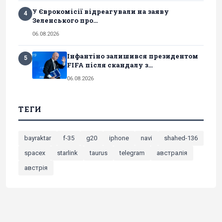
У Єврокомісії відреагували на заяву
4
Зеленського про...
06.08.2026
Інфантіно залишився президентом
5
FIFA після скандалу з...
06.08.2026
ТЕГИ
bayraktar
f-35
g20
iphone
navi
shahed-136
spacex
starlink
taurus
telegram
австралія
австрія