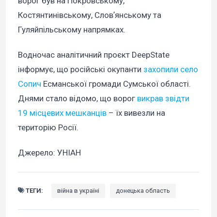
ворог був на Покровському,
Костянтинівському, Словʼянському та
Гуляйпільському напрямках.
Водночас аналітичний проєкт DeepState
інформує, що російські окупанти
захопили село
Сопич
Есманської громади Сумської області.
Днями стало відомо, що ворог
викрав звідти
19 місцевих мешканців
– їх вивезли на
територію Росії.
Джерело: УНІАН
ТЕГИ:
війна в україні
донецька область