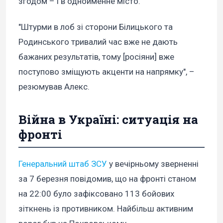
згодом – і в однойменне місто.
"Штурми в лоб зі сторони Білицького та
Родинського тривалий час вже не дають
бажаних результатів, тому [росіяни] вже
поступово зміщують акценти на напрямку", –
резюмував Алекс.
Війна в Україні: ситуація на
фронті
Генеральний штаб ЗСУ
у вечірньому зверненні
за 7 березня повідомив, що на фронті станом
на 22:00 було зафіксовано 113 бойових
зіткнень із противником. Найбільш активним