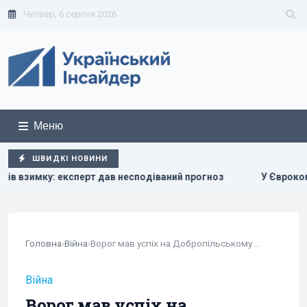
Четвер, 6 серпня 2026
Меню
ШВИДКІ НОВИНИ
ав несподіваний прогноз
У Єврокомісії відреагували на 
Головна
›
Війна
›
Ворог мав успіх на Добропільському напрямку:...
Війна
Ворог мав успіх на