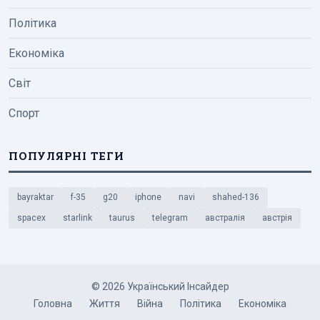
Політика
Економіка
Світ
Спорт
ПОПУЛЯРНІ ТЕГИ
bayraktar
f-35
g20
iphone
navi
shahed-136
spacex
starlink
taurus
telegram
австралія
австрія
© 2026 Український Інсайдер
Головна
Життя
Війна
Політика
Економіка