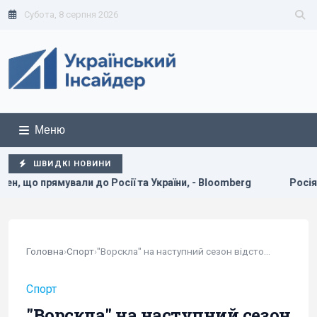
Субота, 8 серпня 2026
Меню
ШВИДКІ НОВИНИ
та України, - Bloomberg
Росія готує потужний удар по ене
Головна
›
Спорт
›
"Ворскла" на наступний сезон відсторонена від...
Спорт
"Ворскла" на наступний сезон