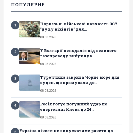
ПОПУЛЯРНЕ
Норвезькі військові навчають ЗСУ
1
"духу вікінгів" для...
08.08.2026
У Болгарії неподалік від великого
2
газопроводу вибухнув...
08.08.2026
Туреччина закрила Чорне море для
3
суден, що прямували до...
08.08.2026
Росія готує потужний удар по
4
енергетиці Києва до 24...
08.08.2026
Україна ніколи не випускатиме ракети до
5