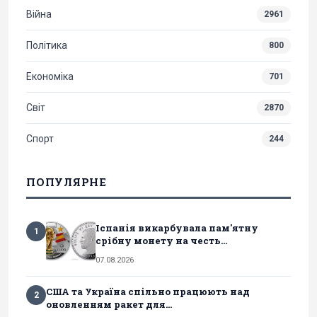
Війна
2961
Політика
800
Економіка
701
Світ
2870
Спорт
244
ПОПУЛЯРНЕ
Іспанія викарбувала пам'ятну
1
срібну монету на честь...
07.08.2026
США та Україна спільно працюють над
2
оновленням ракет для...