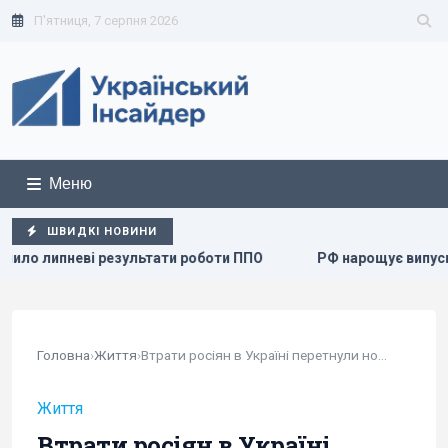
П'ятниця, 7 серпня 2026
Меню
ШВИДКІ НОВИНИ
ьтати роботи ППО
РФ нарощує випуск "Іскандерів": експ
Головна
›
Життя
›
Втрати росіян в Україні перетнули нову...
Життя
Втрати росіян в Україні