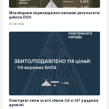
Міноборони оприлюднило липневі результати
роботи ППО
07.08.2026
Повітряні сили за ніч збили 114 зі 147 ударних
дронів1