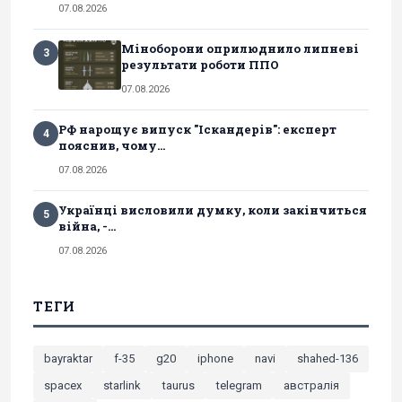
07.08.2026
Міноборони оприлюднило липневі
3
результати роботи ППО
07.08.2026
РФ нарощує випуск "Іскандерів": експерт
4
пояснив, чому...
07.08.2026
Українці висловили думку, коли закінчиться
5
війна, -...
07.08.2026
ТЕГИ
bayraktar
f-35
g20
iphone
navi
shahed-136
spacex
starlink
taurus
telegram
австралія