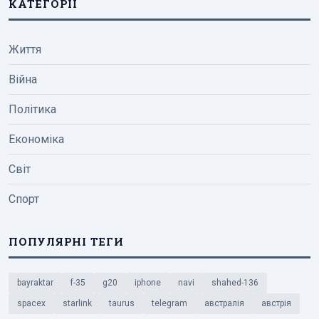
КАТЕГОРІЇ
Життя
Війна
Політика
Економіка
Світ
Спорт
ПОПУЛЯРНІ ТЕГИ
bayraktar
f-35
g20
iphone
navi
shahed-136
spacex
starlink
taurus
telegram
австралія
австрія