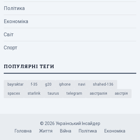
Політика
Економіка
Світ
Спорт
ПОПУЛЯРНІ ТЕГИ
bayraktar
f-35
g20
iphone
navi
shahed-136
spacex
starlink
taurus
telegram
австралія
австрія
© 2026 Український Інсайдер
Головна
Життя
Війна
Політика
Економіка