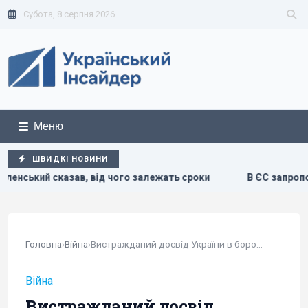
Субота, 8 серпня 2026
Меню
ШВИДКІ НОВИНИ
 чого залежать сроки
В ЄС запропонували нову схему конф
Головна
›
Війна
›
Вистражданий досвід України в боротьбі з...
Війна
Вистражданий досвід