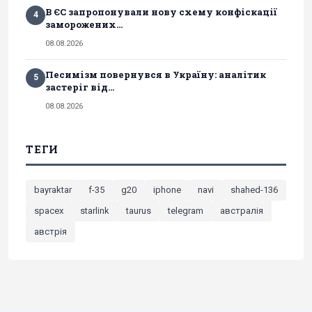
В ЄС запропонували нову схему конфіскації
4
заморожених...
08.08.2026
Песимізм повернувся в Україну: аналітик
5
застеріг від...
08.08.2026
ТЕГИ
bayraktar
f-35
g20
iphone
navi
shahed-136
spacex
starlink
taurus
telegram
австралія
австрія