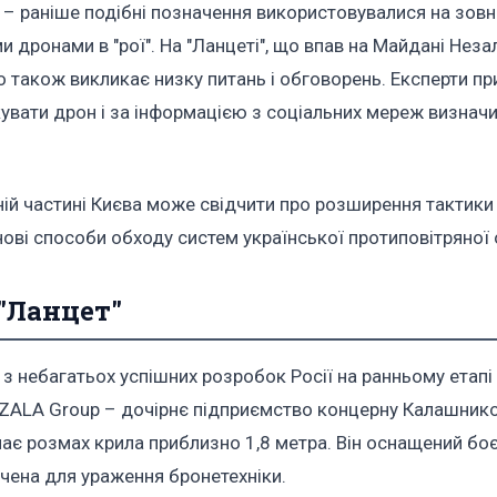
 – раніше подібні позначення використовувалися на зовн
и дронами в "рої". На "Ланцеті", що впав на Майдані Неза
 також викликає низку питань і обговорень. Експерти пр
вати дрон і за інформацією з соціальних мереж визначи
ьній частині Києва може свідчити про розширення тактики
 нові способи обходу систем української протиповітряної
"Ланцет"
з небагатьох успішних розробок Росії на ранньому етапі
 ZALA Group – дочірнє підприємство концерну Калашник
 має розмах крила приблизно 1,8 метра. Він оснащений б
чена для ураження бронетехніки.