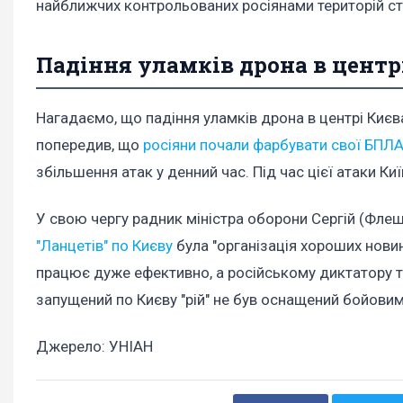
найближчих контрольованих росіянами територій ст
Падіння уламків дрона в центр
Нагадаємо, що падіння уламків дрона в центрі Києв
попередив, що
росіяни почали фарбувати свої БПЛ
збільшення атак у денний час. Під час цієї атаки Ки
У свою чергу радник міністра оборони Сергій (Фле
"Ланцетів" по Києву
була "організація хороших новин
працює дуже ефективно, а російському диктатору т
запущений по Києву "рій" не був оснащений бойови
Джерело: УНІАН