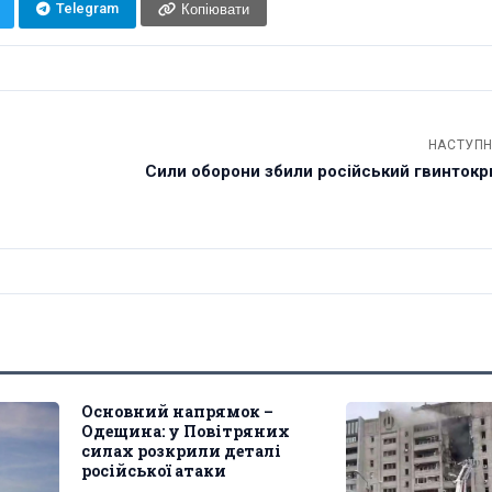
Telegram
Копіювати
НАСТУПН
Сили оборони збили російський гвинтокри
Основний напрямок –
Одещина: у Повітряних
силах розкрили деталі
російської атаки