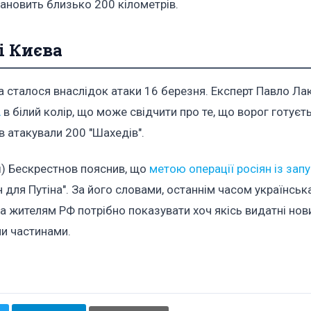
ановить близько 200 кілометрів.
і Києва
а сталося внаслідок атаки 16 березня. Експерт Павло Ла
А
в білий колір, що може свідчити про те, що ворог готуєт
їв атакували 200 "Шахедів".
ш) Бескрестнов пояснив, що
метою операції росіян із зап
 для Путіна". За його словами, останнім часом українсь
а жителям РФ потрібно показувати хоч якісь видатні нов
ми частинами.