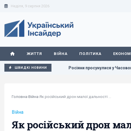
Неділя, 9 серпня 2026
ЖИТТЯ
ВІЙНА
ПОЛІТИКА
ЕКОНОМ
 у Європі
Росіяни просунулися у Часовому Яру, - DeepSta
ШВИДКІ НОВИНИ
Головна
›
Війна
›
Як російський дрон малої дальності опинився на...
Війна
Як російський дрон мал