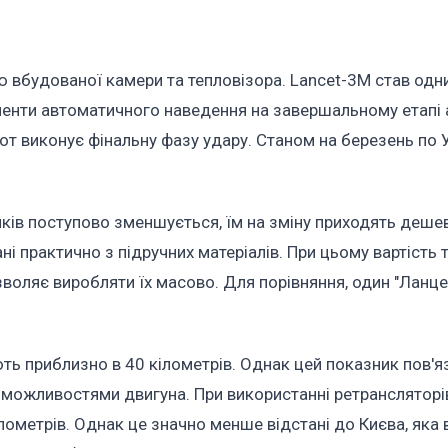
вбудованої камери та тепловізора. Lancet-3M став одни
ементи автоматичного наведення на завершальному етапі 
от виконує фінальну фазу удару. Станом на березень по У
иків поступово зменшується, їм на зміну приходять деше
ані практично з підручних матеріалів. При цьому вартість 
воляє виробляти їх масово. Для порівняння, один "Ланц
ть приблизно в 40 кілометрів. Однак цей показник пов'я
 можливостями двигуна. При використанні ретрансляторі
ілометрів. Однак це значно менше відстані до Києва, яка 