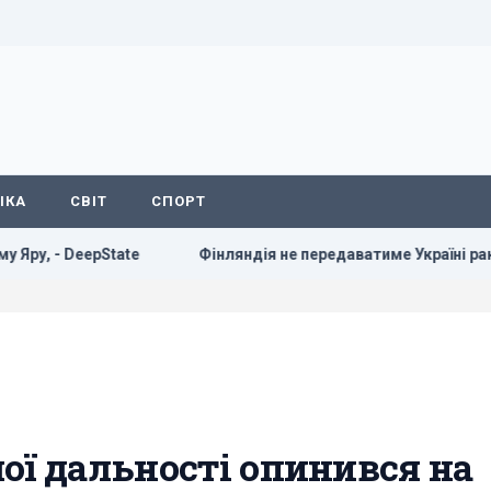
ІКА
СВІТ
СПОРТ
te
Фінляндія не передаватиме Україні ракети Patriot: наз
ої дальності опинився на