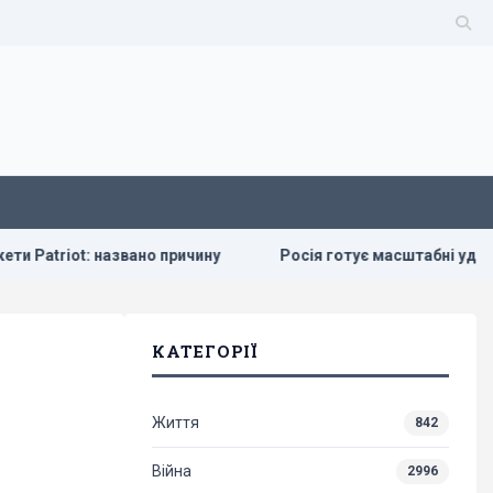
вано причину
Росія готує масштабні удари по Києву напере
КАТЕГОРІЇ
Життя
842
Війна
2996