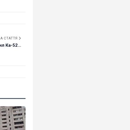
А СТАТТЯ
л Ка-52...