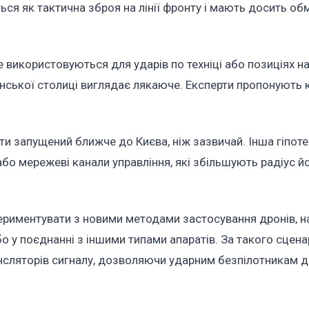
ься як тактична зброя на лінії фронту і мають досить о
 використовуються для ударів по техніці або позиціях на
їнської столиці виглядає лякаюче. Експерти пропонують 
ути запущений ближче до Києва, ніж зазвичай. Інша гіпоте
або мережеві канали управління, які збільшують радіус й
ериментувати з новими методами застосування дронів, 
або у поєднанні з іншими типами апаратів. За такого сцен
нсляторів сигналу, дозволяючи ударним безпілотникам д