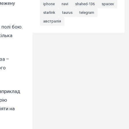
бмежену
iphone
navi
shahed-136
spacex
starlink
taurus
telegram
австралія
 полі бою.
кілька
за –
ого
наприклад
арію
іяти на