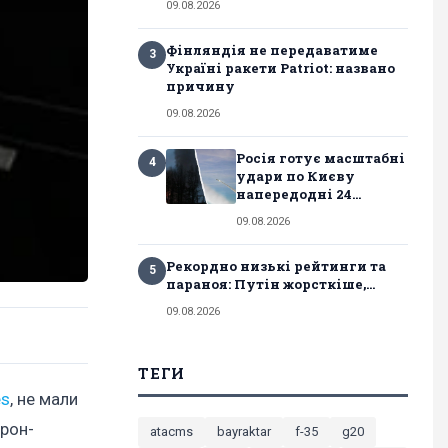
09.08.2026
Фінляндія не передаватиме
3
Україні ракети Patriot: названо
причину
09.08.2026
Росія готує масштабні
4
удари по Києву
напередодні 24...
09.08.2026
Рекордно низькі рейтинги та
5
параноя: Путін жорсткіше,...
09.08.2026
ТЕГИ
es
, не мали
дрон-
atacms
bayraktar
f-35
g20