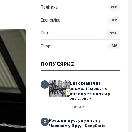
Політика
808
Економіка
705
Світ
2890
Спорт
246
ПОПУЛЯРНЕ
Дві океанічні
1
аномалії можуть
вплинути на зиму
2026–2027...
09.08.2026
Росіяни просунулися у
2
Часовому Яру, - DeepState