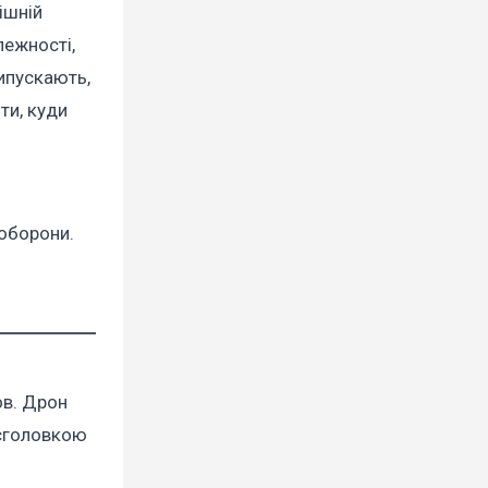
ішній
лежності,
ипускають,
ти, куди
 оборони.
ов. Дрон
оєголовкою