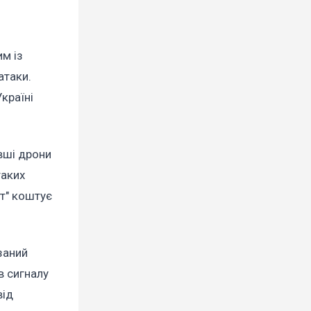
м із
атаки.
країні
вші дрони
таких
ет" коштує
заний
в сигналу
від