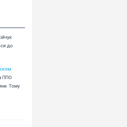
кійчук
ься до
уском
ка ППО
ини. Тому