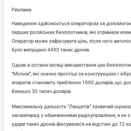
Реклама
Наведення здійснюється оператором за допомогою 
перших російських безпілотників, які отримали ел
Оператор може зафіксувати ціль, після чого автопіл
було випущено 4493 таких дронів.
Однак в останні місяці використання цих безпілотн
"Молнія", які значно простіші за конструкцією і зібр
апаратів становить приблизно 1000 доларів, що доз
близько 35 тисяч доларів.
Максимальну дальність "Ланцетів" зазвичай оцінюю
насамперед з обмеженнями радіоуправління, а не з
удари таких дронів фіксувалися на відстані до 72 к