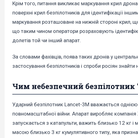
Крім того, питання викликає маркування крил дрона
поверхні крил безпілотників для ідентифікації іншим
маркування розташоване на нижній стороні крил, що
що таким чином оператори розраховують ідентифіку
долетів той чи інший апарат.
За словами фахівців, поява таких дронів у централ
застосування безпілотників і спроби росіян знайти
Чим небезпечний безпілотник 
Ударний безпілотник Lancet-3M вважається однією 
повномасштабної війни. Апарат виробляє компанія
запускається з катапульти, важить близько 12 кг і
масою близько 3 кг кумулятивного типу, яка призна