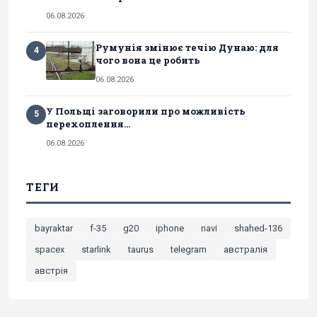
06.08.2026
Румунія змінює течію Дунаю: для
4
чого вона це робить
06.08.2026
У Польщі заговорили про можливість
5
перехоплення...
06.08.2026
ТЕГИ
bayraktar
f-35
g20
iphone
navi
shahed-136
spacex
starlink
taurus
telegram
австралія
австрія