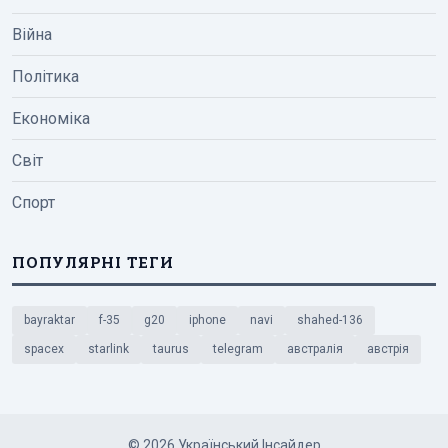
Війна
Політика
Економіка
Світ
Спорт
ПОПУЛЯРНІ ТЕГИ
bayraktar
f-35
g20
iphone
navi
shahed-136
spacex
starlink
taurus
telegram
австралія
австрія
© 2026 Український Інсайдер