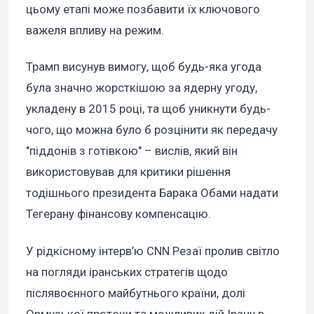
цьому етапі може позбавити їх ключового
важеля впливу на режим.
Трамп висунув вимогу, щоб будь-яка угода
була значно жорсткішою за ядерну угоду,
укладену в 2015 році, та щоб уникнути будь-
чого, що можна було б розцінити як передачу
"піддонів з готівкою" – вислів, який він
використовував для критики рішення
тодішнього президента Барака Обами надати
Тегерану фінансову компенсацію.
У рідкісному інтерв’ю CNN Резаї пролив світло
на погляди іранських стратегів щодо
післявоєнного майбутнього країни, долі
Ормузької протоки та можливих дій Ірану в