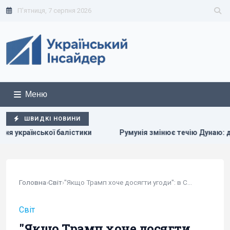
П'ятниця, 7 серпня 2026
Меню
ШВИДКІ НОВИНИ
Румунія змінює течію Дунаю: для чого вона це робить
Головна
›
Світ
›
"Якщо Трамп хоче досягти угоди": в CNN назвали...
Світ
"Якщо Трамп хоче досягти