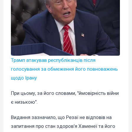
Трамп атакував республіканців після
голосування за обмеження його повноважень
щодо Ірану
При цьому, за його словами, "ймовірність війни
є низькою".
Видання зазначило, що Резаї не відповів на
запитання про стан здоров’я Хаменеї та його