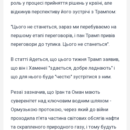
роль у процесі прийняття рішень у країні, але
відкинув перспективу його зустрічі з Трампом:
"Цього не станеться, зараз ми перебуваємо на
першому етапі переговорів, і пан Трамп привів
переговори до тупика. Цього не станеться".
В статті йдеться, що цього тижня Трамп заявив,
що він і Хаменеї "здається, добре ладнають" і
що для нього буде "честю" зустрітися з ним.
Резаї зазначив, що Іран та Оман мають
суверенітет над ключовим водним шляхом -
Ормузькою протокою, через який до війни
проходила п’ята частина світових обсягів нафти
та скрапленого природного газу, і тому будуть