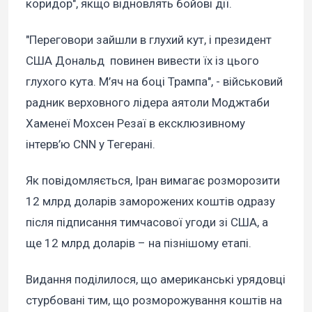
коридор", якщо відновлять бойові дії.
"Переговори зайшли в глухий кут, і президент
США Дональд повинен вивести їх із цього
глухого кута. М’яч на боці Трампа", - військовий
радник верховного лідера аятоли Моджтаби
Хаменеї Мохсен Резаї в ексклюзивному
інтерв’ю CNN у Тегерані.
Як повідомляється, Іран вимагає розморозити
12 млрд доларів заморожених коштів одразу
після підписання тимчасової угоди зі США, а
ще 12 млрд доларів – на пізнішому етапі.
Видання поділилося, що американські урядовці
стурбовані тим, що розморожування коштів на