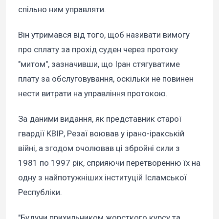
спільно ним управляти.
Він утримався від того, щоб називати вимогу
про сплату за прохід суден через протоку
"митом", зазначивши, що Іран стягуватиме
плату за обслуговування, оскільки не повинен
нести витрати на управління протокою.
За даними видання, як представник старої
гвардії КВІР, Резаї воював у ірано-іракській
війні, а згодом очолював ці збройні сили з
1981 по 1997 рік, сприяючи перетворенню їх на
одну з найпотужніших інституцій Ісламської
Республіки.
"Будучи прихильником жорсткого курсу та