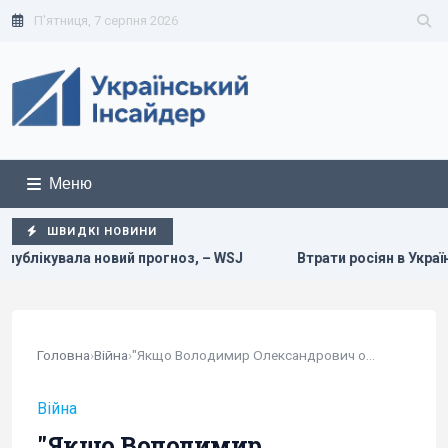
П'ятниця, 7 серпня 2026
Меню
ШВИДКІ НОВИНИ
прогноз, – WSJ
Втрати росіян в Україні сягнули нової пси
Головна
›
Війна
›
"Якщо Володимир Олександрович образився":...
Війна
"Якщо Володимир