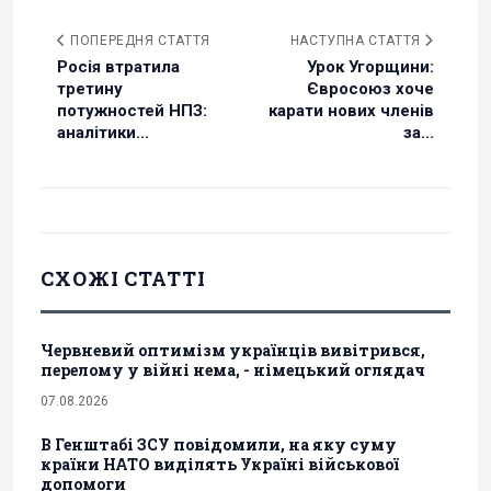
ПОПЕРЕДНЯ СТАТТЯ
НАСТУПНА СТАТТЯ
Росія втратила
Урок Угорщини:
третину
Євросоюз хоче
потужностей НПЗ:
карати нових членів
аналітики...
за...
СХОЖІ СТАТТІ
Червневий оптимізм українців вивітрився,
перелому у війні нема, - німецький оглядач
07.08.2026
В Генштабі ЗСУ повідомили, на яку суму
країни НАТО виділять Україні військової
допомоги