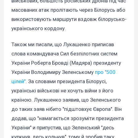
військових, більшість російських дронів під час
масованих атак пролітають через Білорусь або
використовують маршрути вздовж білорусько-
українського кордону.
Також ми писали, що Лукашенко приписав
слова командувача Сил безпілотних систем
України Роберта Бровді (Мадяра) президенту
України Володимиру Зеленському
про "500
цілей"
. За словами президента Білорусі,
українські військові не хочуть війни з його
країною. Лукашенко заявив, що Зеленського
до таких заяв нібито "підштовхує Європа". Він
додав, що "намагається зрозуміти президента
України" и припустив, що Зеленський "десь
куркнув, десь кольнув", тому й зробив таку