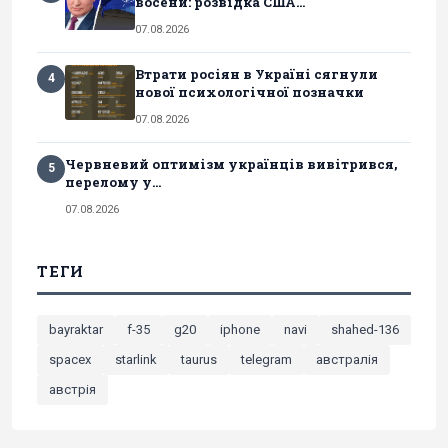
восени: розвідка США...
07.08.2026
Втрати росіян в Україні сягнули
4
нової психологічної позначки
07.08.2026
Червневий оптимізм українців вивітрився,
5
перелому у...
07.08.2026
ТЕГИ
bayraktar
f-35
g20
iphone
navi
shahed-136
spacex
starlink
taurus
telegram
австралія
австрія