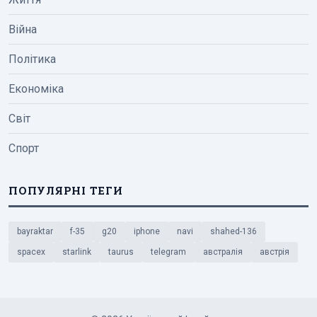
Війна
Політика
Економіка
Світ
Спорт
ПОПУЛЯРНІ ТЕГИ
bayraktar
f-35
g20
iphone
navi
shahed-136
spacex
starlink
taurus
telegram
австралія
австрія