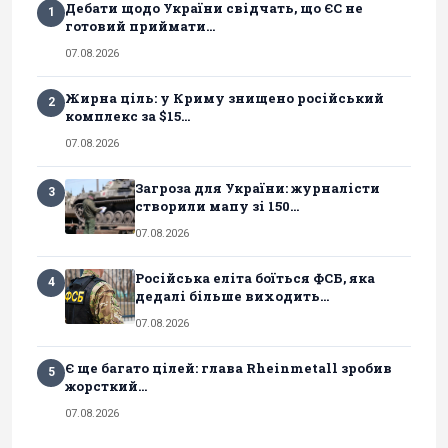
Дебати щодо України свідчать, що ЄС не
1
готовий приймати...
07.08.2026
Жирна ціль: у Криму знищено російський
2
комплекс за $15...
07.08.2026
Загроза для України: журналісти
3
створили мапу зі 150...
07.08.2026
Російська еліта боїться ФСБ, яка
4
дедалі більше виходить...
07.08.2026
Є ще багато цілей: глава Rheinmetall зробив
5
жорсткий...
07.08.2026