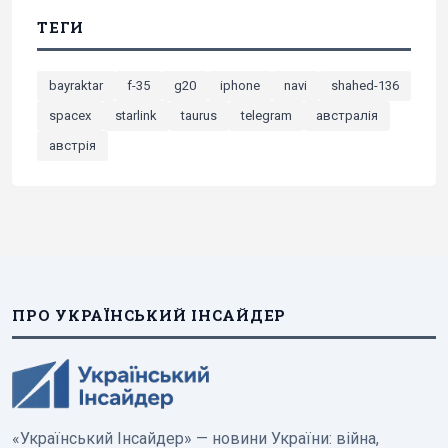
ТЕГИ
bayraktar
f-35
g20
iphone
navi
shahed-136
spacex
starlink
taurus
telegram
австралія
австрія
ПРО УКРАЇНСЬКИЙ ІНСАЙДЕР
«Український Інсайдер» — новини України: війна,