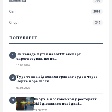
Економіка
705
Світ
2898
Спорт
246
ПОПУЛЯРНЕ
Чи нападе Путін на НАТО: експерт
1
спрогнозував, що це...
10.08.2026
Туреччина відновила транзит суден через
2
Чорне море після...
09.08.2026
Вибух в московському ресторані:
3
ЗМІ дізналися нові дані...
09.08.2026