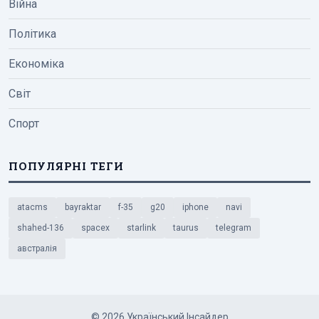
Війна
Політика
Економіка
Світ
Спорт
ПОПУЛЯРНІ ТЕГИ
atacms
bayraktar
f-35
g20
iphone
navi
shahed-136
spacex
starlink
taurus
telegram
австралія
© 2026 Український Інсайдер