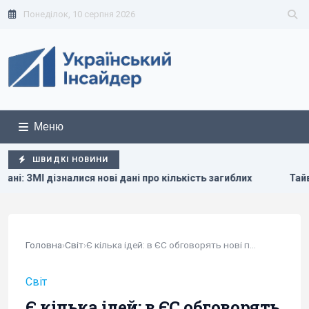
Понеділок, 10 серпня 2026
Меню
ШВИДКІ НОВИНИ
 нові дані про кількість загиблих
Тайвань показав під ча
Головна
›
Світ
›
Є кілька ідей: в ЄС обговорять нові правила...
Світ
Є кілька ідей: в ЄС обговорять