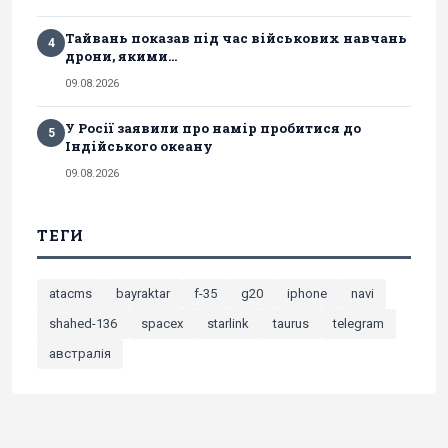
Тайвань показав під час військових навчань
4
дрони, якими...
09.08.2026
У Росії заявили про намір пробитися до
5
Індійського океану
09.08.2026
ТЕГИ
atacms
bayraktar
f-35
g20
iphone
navi
shahed-136
spacex
starlink
taurus
telegram
австралія