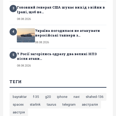
Головний генерал США шукає вихід з війни в
3
Ірані, щоб не...
08.08.2026
Україна погодилася не атакувати
4
неросійські танкери з...
08.08.2026
У Росії загорілись одразу два великі НПЗ
5
після атаки...
08.08.2026
ТЕГИ
bayraktar
f-35
g20
iphone
navi
shahed-136
spacex
starlink
taurus
telegram
австралія
австрія