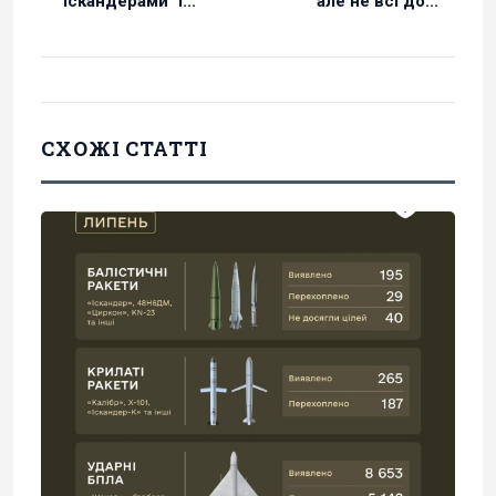
"Іскандерами" і...
але не всі до...
СХОЖІ СТАТТІ