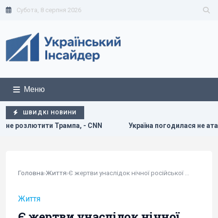
Субота, 8 серпня 2026
Меню
ШВИДКІ НОВИНИ
, - CNN
Україна погодилася не атакувати неросійські тан
Головна
›
Життя
›
Є жертви унаслідок нічної російської атаки на...
Життя
Є жертви унаслідок нічної