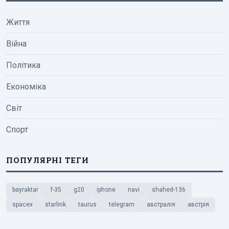
Життя
Війна
Політика
Економіка
Світ
Спорт
ПОПУЛЯРНІ ТЕГИ
bayraktar
f-35
g20
iphone
navi
shahed-136
spacex
starlink
taurus
telegram
австралія
австрія