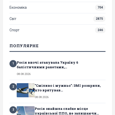
Економіка
704
Світ
2875
Спорт
246
ПОПУЛЯРНЕ
Росія вночі атакувала Україну 6
1
балістичними ракетами,...
08.08.2026
"Сміливо і мужньо": ЗМІ розкрили,
2
хто врятував...
08.08.2026
Росія знайшла слабке місце
3
української ППО, не залишаючи...