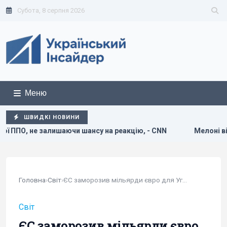
Субота, 8 серпня 2026
Меню
ШВИДКІ НОВИНИ
и шансу на реакцію, - CNN
Мелоні відреагувала на вимог
Головна
›
Світ
›
ЄС заморозив мільярди євро для Угорщини через...
Світ
ЄС заморозив мільярди євро