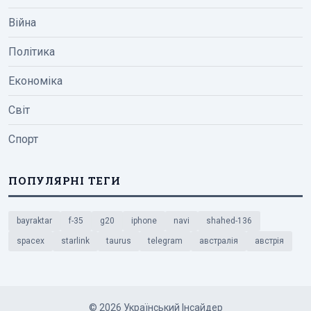
Війна
Політика
Економіка
Світ
Спорт
ПОПУЛЯРНІ ТЕГИ
bayraktar
f-35
g20
iphone
navi
shahed-136
spacex
starlink
taurus
telegram
австралія
австрія
© 2026 Український Інсайдер