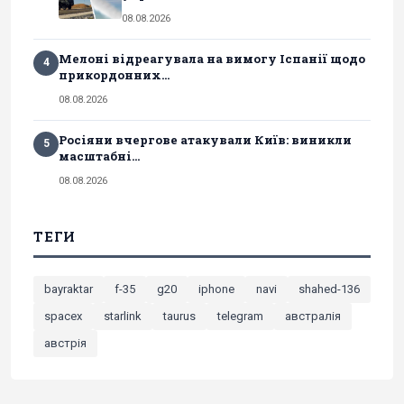
08.08.2026
Мелоні відреагувала на вимогу Іспанії щодо
4
прикордонних...
08.08.2026
Росіяни вчергове атакували Київ: виникли
5
масштабні...
08.08.2026
ТЕГИ
bayraktar
f-35
g20
iphone
navi
shahed-136
spacex
starlink
taurus
telegram
австралія
австрія