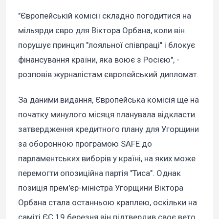
"Європейській комісії складно погодитися на
мільярди євро для Віктора Орбана, коли він
порушує принцип "лояльної співпраці" і блокує
фінансування країни, яка воює з Росією", -
розповів журналістам європейський дипломат.
За даними видання, Європейська комісія ще на
початку минулого місяця планувала відкласти
затвердження кредитного плану для Угорщини
за оборонною програмою SAFE до
парламентських виборів у країні, на яких може
перемогти опозиційна партія "Тиса". Однак
позиція прем'єр-міністра Угорщини Віктора
Орбана стала останньою краплею, оскільки на
саміті ЄС 19 березня він підтвердив своє вето