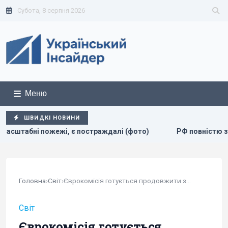
Субота, 8 серпня 2026
Меню
ШВИДКІ НОВИНИ
жі, є постраждалі (фото)
РФ повністю знищила житловий 
Головна
›
Світ
›
Єврокомісія готується продовжити захист...
Світ
Єврокомісія готується