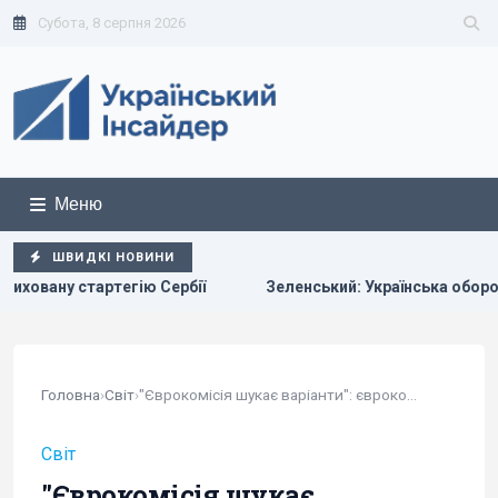
Субота, 8 серпня 2026
Меню
ШВИДКІ НОВИНИ
 Сербії
Зеленський: Українська оборонка може збільшити
Головна
›
Світ
›
"Єврокомісія шукає варіанти": єврокомісар про...
Світ
"Єврокомісія шукає