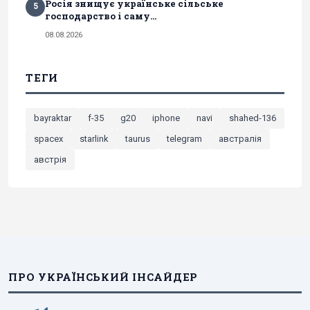
Росія знищує українське сільське
5
господарство і саму...
08.08.2026
ТЕГИ
bayraktar
f-35
g20
iphone
navi
shahed-136
spacex
starlink
taurus
telegram
австралія
австрія
ПРО УКРАЇНСЬКИЙ ІНСАЙДЕР