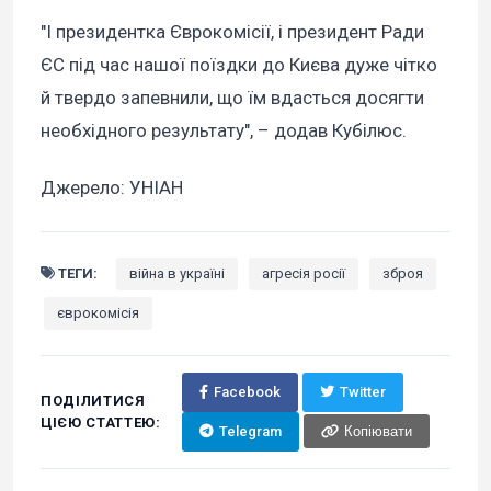
"І президентка Єврокомісії, і президент Ради
ЄС під час нашої поїздки до Києва дуже чітко
й твердо запевнили, що їм вдасться досягти
необхідного результату", – додав Кубілюс.
Джерело: УНІАН
ТЕГИ:
війна в україні
агресія росії
зброя
єврокомісія
Facebook
Twitter
ПОДІЛИТИСЯ
ЦІЄЮ СТАТТЕЮ:
Telegram
Копіювати