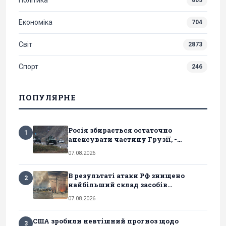
Політика
803
Економіка
704
Світ
2873
Спорт
246
ПОПУЛЯРНЕ
Росія збирається остаточно
1
анексувати частину Грузії, -...
07.08.2026
В результаті атаки РФ знищено
2
найбільший склад засобів...
07.08.2026
США зробили невтішний прогноз щодо
3