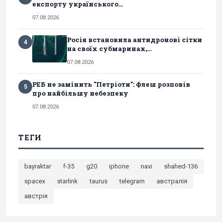
експорту українського...
07.08.2026
Росія встановила антидронові сітки
4
на своїх субмаринах,...
07.08.2026
РЕБ не замінить "Петріоти": Флеш розповів
5
про найбільшу небезпеку
07.08.2026
ТЕГИ
bayraktar
f-35
g20
iphone
navi
shahed-136
spacex
starlink
taurus
telegram
австралія
австрія