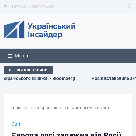
П'ятниця, 7 серпня 2026
Меню
ШВИДКІ НОВИНИ
жя, - Bloomberg
Росія встановила антидронові сітки на с
Головна
›
Світ
›
Європа досі залежна від Росії в критично...
Світ
Європа досі залежна від Росії