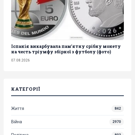
Іспанія викарбувала пам'ятну срібну монету
на честь тріумфу збірної з футболу (фото)
07.08.2026
КАТЕГОРІЇ
Життя
842
Війна
2970