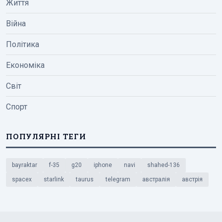
Життя
Війна
Політика
Економіка
Світ
Спорт
ПОПУЛЯРНІ ТЕГИ
bayraktar
f-35
g20
iphone
navi
shahed-136
spacex
starlink
taurus
telegram
австралія
австрія