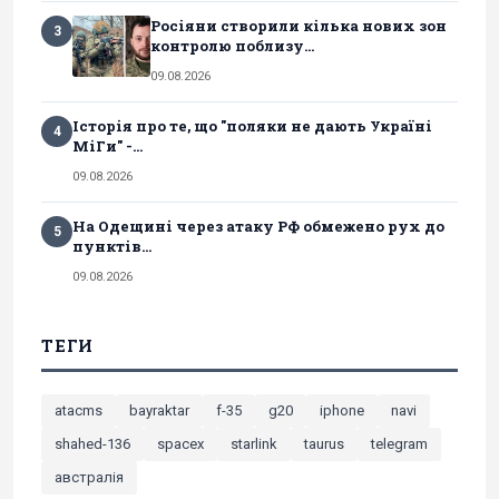
Росіяни створили кілька нових зон
3
контролю поблизу...
09.08.2026
Історія про те, що "поляки не дають Україні
4
МіГи" -...
09.08.2026
На Одещині через атаку РФ обмежено рух до
5
пунктів...
09.08.2026
ТЕГИ
atacms
bayraktar
f-35
g20
iphone
navi
shahed-136
spacex
starlink
taurus
telegram
австралія