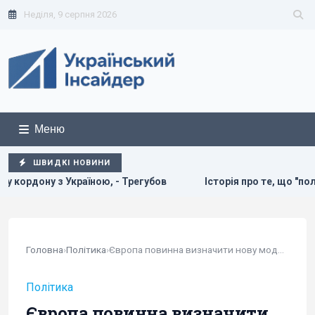
Неділя, 9 серпня 2026
Меню
ШВИДКІ НОВИНИ
бов
Історія про те, що "поляки не дають Україні МіГи" - н
Головна
›
Політика
›
Європа повинна визначити нову модель відносин...
Політика
Європа повинна визначити