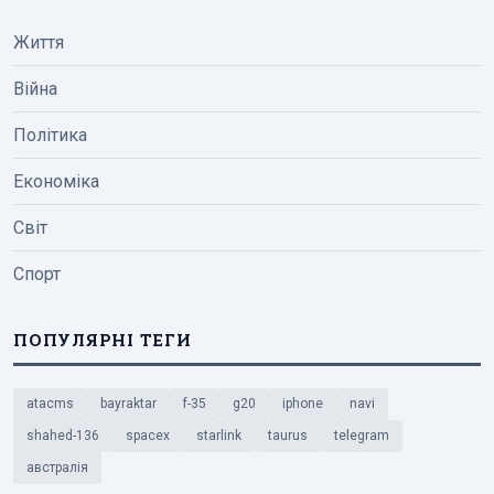
Життя
Війна
Політика
Економіка
Світ
Спорт
ПОПУЛЯРНІ ТЕГИ
atacms
bayraktar
f-35
g20
iphone
navi
shahed-136
spacex
starlink
taurus
telegram
австралія