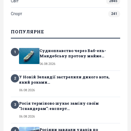
Світ
2845
Спорт
241
ПОПУЛЯРНЕ
Судноплавство через Баб-ель-
1
Мандебську протоку майже...
06.08.2026
У Новій Зеландії застрелили дикого кота,
2
який роками...
06.08.2026
Росія терміново шукає заміну своїм
3
"Іскандерам": експерт...
06.08.2026
Росіяни завдали ударів по
4