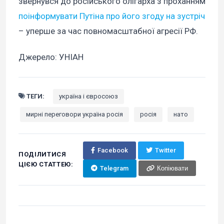
звернувся до російського олігарха з проханням
поінформувати Путіна про його згоду на зустріч
– уперше за час повномасштабної агресії РФ.
Джерело: УНІАН
ТЕГИ:
україна і євросоюз
мирні переговори україна росія
росія
нато
Facebook
Twitter
ПОДІЛИТИСЯ
ЦІЄЮ СТАТТЕЮ:
Telegram
Копіювати