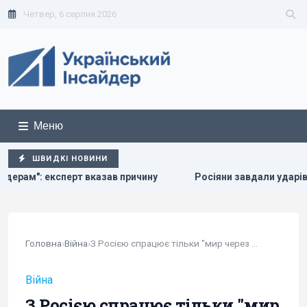
Четвер, 6 серпня 2026
Меню
ШВИДКІ НОВИНИ
и завдали ударів по Дніпропетровщині: загинуло пʼятеро людей
Головна
›
Війна
›
З Росією спрацює тільки "мир через силу", -...
Війна
З Росією спрацює тільки "мир