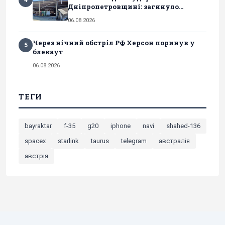
Дніпропетровщині: загинуло...
06.08.2026
Через нічний обстріл РФ Херсон поринув у
5
блекаут
06.08.2026
ТЕГИ
bayraktar
f-35
g20
iphone
navi
shahed-136
spacex
starlink
taurus
telegram
австралія
австрія