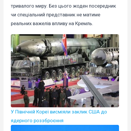
тривалого миру. Без цього жоден посередник
чи спеціальний представник не матиме
реальних важелів впливу на Кремль.
У Північній Кореї висміяли заклик США до
ядерного роззброєння