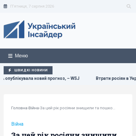
П'ятниця, 7 серпня 2026
Меню
ШВИДКІ НОВИНИ
новий прогноз, – WSJ
Втрати росіян в Україні сягнули нов
Головна
›
Війна
›
За цей рік росіяни знищили та пошкодили в...
Війна
За цей рік росіяни знищили