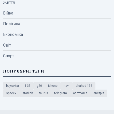
Життя
Війна
Політика
Економіка
Світ
Спорт
ПОПУЛЯРНІ ТЕГИ
bayraktar
f-35
g20
iphone
navi
shahed-136
spacex
starlink
taurus
telegram
австралія
австрія