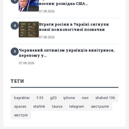
восени: розвідка США...
07.08.2026
Втрати росіян в Україні сягнули
4
нової психологічної позначки
07.08.2026
Червневий оптимізм українців вивітрився,
5
перелому у...
07.08.2026
ТЕГИ
bayraktar
f-35
g20
iphone
navi
shahed-136
spacex
starlink
taurus
telegram
австралія
австрія