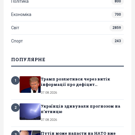
Політика
800
Економіка
700
Світ
2859
Спорт
243
ПОПУЛЯРНЕ
Трамп розлютився через витік
1
інформації про дефіцит...
07.08.2026
Українців здивували прогнозом на
2
п'ятницю
07.08.2026
Путін може напасти на НАТО вже
3