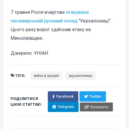
7 травня Росія вчергове
атакувала
пасажирський рухомий склад
"Укрзалізниці".
Цього разу ворог здійснив атаку на
Миколаївщині.
Джерело: УНІАН
ТЕГИ:
війна в україні
укрзалізниця
Facebook
Twitter
ПОДІЛИТИСЯ
ЦІЄЮ СТАТТЕЮ:
Telegram
Копіювати