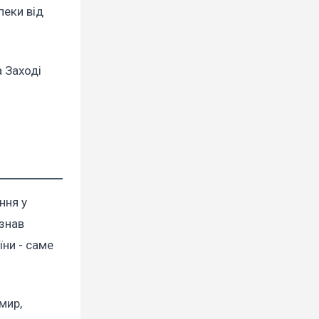
пеки від
а Заході
ння у
азнав
їни - саме
мир,