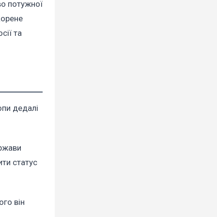
во потужної
корене
сії та
опи дедалі
ержави
ити статус
ого він