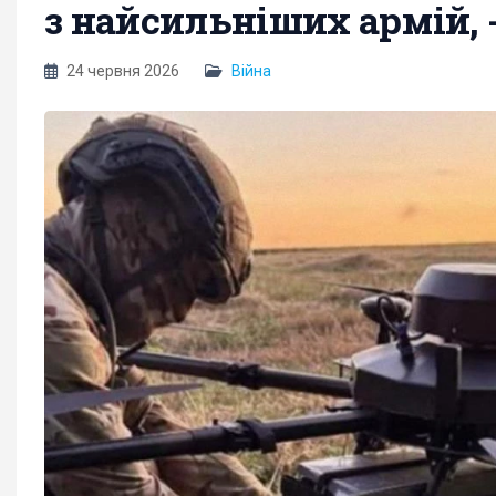
з найсильніших армій, - 
24 червня 2026
Війна