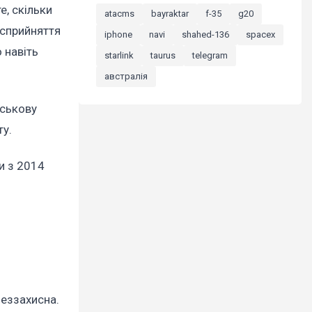
, скільки
atacms
bayraktar
f-35
g20
 сприйняття
iphone
navi
shahed-136
spacex
о навіть
starlink
taurus
telegram
австралія
йськову
ту.
и з 2014
беззахисна.