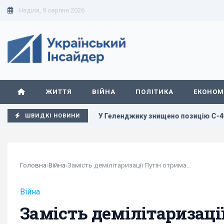
Неділя, 9 серпня 2026
ЖИТТЯ
ВІЙНА
ПОЛІТИКА
ЕКОНОМ
и
У Геленджику знищено позицію С-400, з якої 8 серпня би
ШВИДКІ НОВИНИ
Головна
›
Війна
›
Замість демілітаризації Путін отримав під...
Війна
Замість демілітаризаці