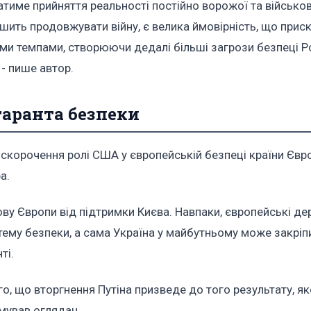
чатиме прийняття реальності постійно ворожої та військо
рішить продовжувати війну, є велика ймовірність, що прис
ми темпами, створюючи дедалі більші загрози безпеці Ро
 - пише автор.
гаранта безпеки
 скорочення ролі США у європейській безпеці країни Євр
ра.
ву Європи від підтримки Києва. Навпаки, європейські д
тему безпеки, а сама Україна у майбутньому може закріп
ті.
го, що вторгнення Путіна призведе до того результату, як
умував оглядач.