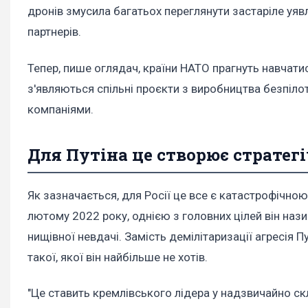
дронів змусила багатьох переглянути застаріле уяв
партнерів.
Тепер, пише оглядач, країни НАТО прагнуть навчатис
з'являються спільні проєкти з виробництва безпіл
компаніями.
Для Путіна це створює стратег
Як зазначається, для Росії це все є катастрофічн
лютому 2022 року, однією з головних цілей він нази
нищівної невдачі. Замість демілітаризації агресія 
такої, якої він найбільше не хотів.
"Це ставить кремлівського лідера у надзвичайно с