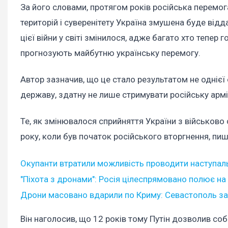
За його словами, протягом років російська перемо
територій і суверенітету Україна змушена буде від
цієї війни у світі змінилося, адже багато хто тепер 
прогнозують майбутню українську перемогу.
Автор зазначив, що це стало результатом не однієї 
державу, здатну не лише стримувати російську армі
Те, як змінювалося сприйняття України з військово
року, коли був початок російського вторгнення, пиш
Окупанти втратили можливість проводити наступальні
"Піхота з дронами": Росія цілеспрямовано полює на 
Дрони масовано вдарили по Криму: Севастополь за
Він наголосив, що 12 років тому Путін дозволив соб