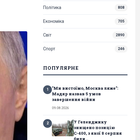
Політика
808
Економіка
705
Світ
2890
Спорт
246
ПОПУЛЯРНЕ
"Ми вистоїмо, Москва ляже":
1
Мадяр назвав 5 умов
завершення війни
09.08.2026
У Геленджику
2
знищено позицію
С-400, з якої 8 серпня
били...