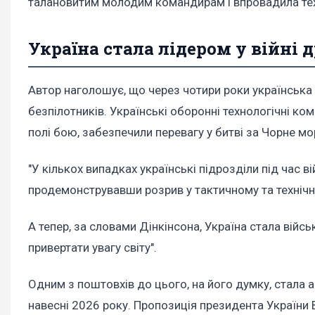
талановитим молодим командирам і впровадила техн
Україна стала лідером у війні 
Автор наголошує, що через чотири роки українська 
безпілотників. Українські оборонні технологічні ко
полі бою, забезпечили перевагу у битві за Чорне мор
"У кількох випадках українські підрозділи під час 
продемонструвавши розрив у тактичному та технічном
А тепер, за словами Дінкінсона, Україна стала війс
привертати увагу світу".
Одним з поштовхів до цього, на його думку, стала 
навесні 2026 року. Пропозиція президента України