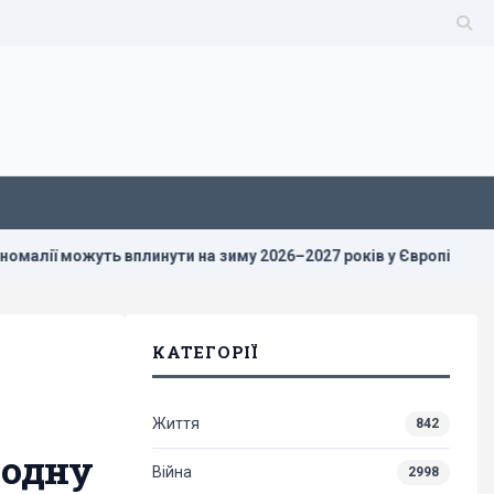
инути на зиму 2026–2027 років у Європі
Росіяни просунул
КАТЕГОРІЇ
Життя
842
 одну
Війна
2998