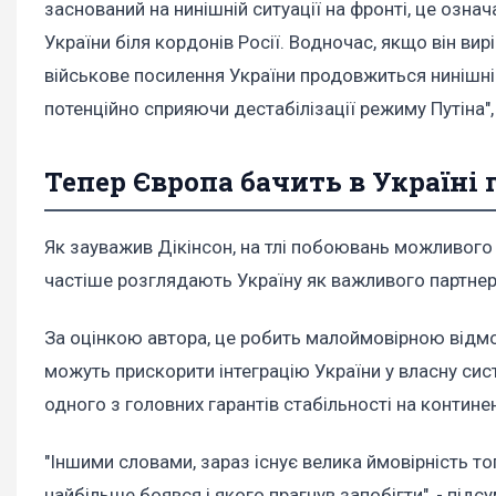
заснований на нинішній ситуації на фронті, це озна
України біля кордонів Росії. Водночас, якщо він ви
військове посилення України продовжиться нинішні
потенційно сприяючи дестабілізації режиму Путіна",
Тепер Європа бачить в Україні 
Як зауважив Дікінсон, на тлі побоювань можливого
частіше розглядають Україну як важливого партне
За оцінкою автора, це робить малоймовірною відмо
можуть прискорити інтеграцію України у власну сис
одного з головних гарантів стабільності на континен
"Іншими словами, зараз існує велика ймовірність то
найбільше боявся і якого прагнув запобігти", - підс