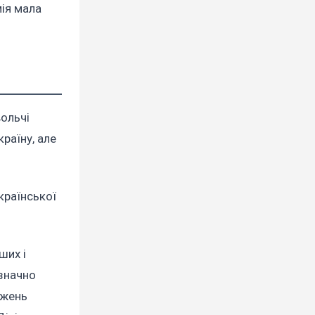
мія мала
ольчі
раїну, але
країнської
ших і
 значно
ажень