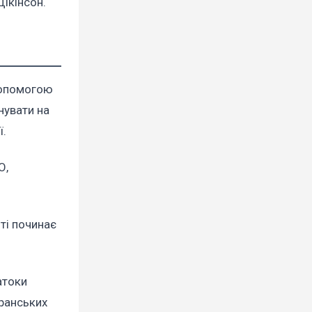
ікінсон.
 допомогою
нувати на
ї.
О,
шті починає
атоки
іранських