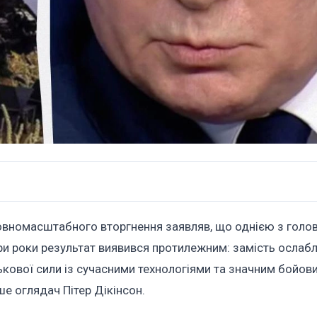
овномасштабного вторгнення заявляв, що однією з голов
тири роки результат виявився протилежним: замість ослаб
ськової сили із сучасними технологіями та значним бойов
е оглядач Пітер Дікінсон.