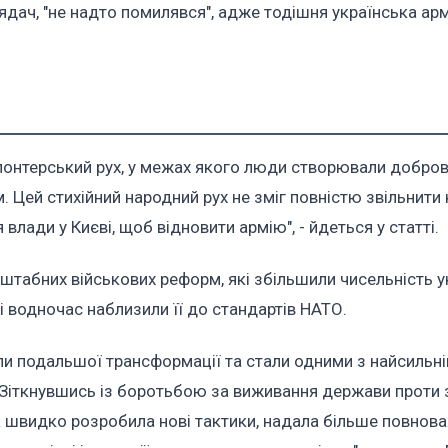
лядач, "не надто помилявся", адже тодішня українська ар
лонтерський рух, у межах якого люди створювали добров
Цей стихійний народний рух не зміг повністю звільнити к
влади у Києві, щоб відновити армію", - йдеться у статті.
штабних військових реформ, які збільшили чисельність у
 і водночас наблизили її до стандартів НАТО.
али подальшої трансформації та стали одними з найсильні
. Зіткнувшись із боротьбою за виживання держави проти
а швидко розробила нові тактики, надала більше повнов