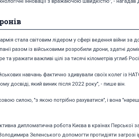
ологічні інновації з вражаючою швидкістю", - нагадав Д
дронів
армія стала світовим лідером у сфері ведення війни за
мпанії разом із військовими розробили дрони, здатні домі
е та уражати важливі цілі за тисячі кілометрів углиб Росі
військових навчань фактично здивували своїх колег із НАТ
у досвіді, який виник після 2022 року", - пише він.
ьковою силою, "з якою потрібно рахуватися", і вона "наре
активна дипломатична робота Києва в країнах Перської з
 Володимира Зеленського допомогти протидіяти загрозі 