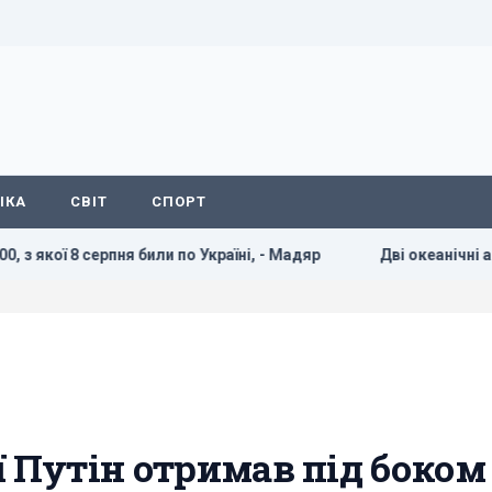
ІКА
СВІТ
СПОРТ
ли по Україні, - Мадяр
Дві океанічні аномалії можуть впл
ї Путін отримав під боком