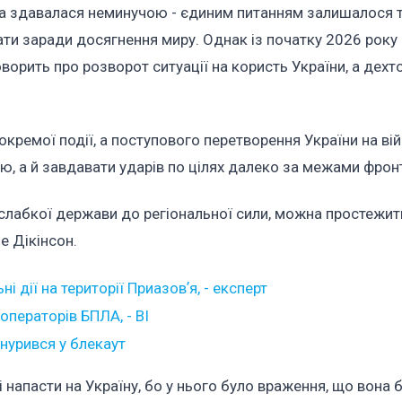
га здавалася неминучою - єдиним питанням залишалося те
дати заради досягнення миру. Однак із початку 2026 року
говорить про розворот ситуації на користь України, а дехт
окремої події, а поступового перетворення України на ві
ю, а й завдавати ударів по цілях далеко за межами фрон
 слабкої держави до регіональної сили, можна простежит
е Дікінсон.
 дії на території Приазовʼя, - експерт
операторів БПЛА, - BI
нурився у блекаут
і напасти на Україну, бо у нього було враження, що вона 