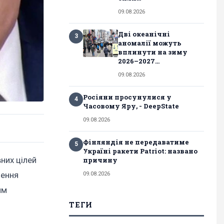
09.08.2026
Дві океанічні
3
аномалії можуть
вплинути на зиму
2026–2027...
09.08.2026
Росіяни просунулися у
4
Часовому Яру, - DeepState
09.08.2026
Фінляндія не передаватиме
5
Україні ракети Patriot: названо
них цілей
причину
лення
09.08.2026
им
ТЕГИ