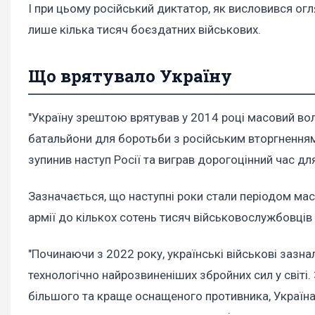
І при цьому російський диктатор, як висловився ог
лише кілька тисяч боєздатних військових.
Що врятувало Україну
"Україну зрештою врятував у 2014 році масовий во
батальйони для боротьби з російським вторгненням. 
зупинив наступ Росії та виграв дорогоцінний час для 
Зазначається, що наступні роки стали періодом мас
армії до кількох сотень тисяч військовослужбовців
"Починаючи з 2022 року, українські військові зазн
технологічно найрозвиненіших збройних сил у світі
більшого та краще оснащеного противника, Україн