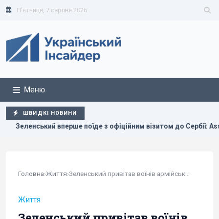
П'ятниця, 7 серпня 2026
Меню
ШВИДКІ НОВИНИ
їде з офіційним візитом до Сербії: Associated Press назвав да
Головна
›
Життя
›
Зеленський привітав воїнів армійської авіації...
Життя
Зеленський привітав воїнів