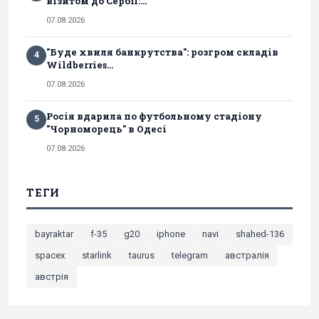
візитом до Сербії:...
07.08.2026
"Буде хвиля банкрутства": розгром складів
4
Wildberries...
07.08.2026
Росія вдарила по футбольному стадіону
5
"Чорноморець" в Одесі
07.08.2026
ТЕГИ
bayraktar
f-35
g20
iphone
navi
shahed-136
spacex
starlink
taurus
telegram
австралія
австрія