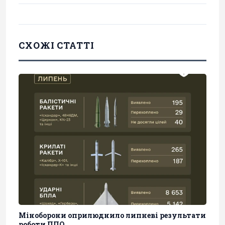
СХОЖІ СТАТТІ
Міноборони оприлюднило липневі результати
роботи ППО