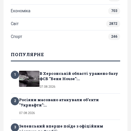
Економіка
703
Світ
2872
Спорт
246
ПОПУЛЯРНЕ
В Херсонській області уражено базу
1
ФСБ "Беня House":...
07.08.2026
Росіяни масовано атакували обʼєкти
2
"Укрнафти":...
07.08.2026
Зеленський вперше поїде з офіційним
3