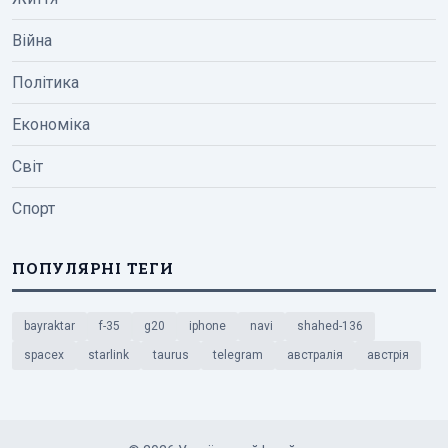
Війна
Політика
Економіка
Світ
Спорт
ПОПУЛЯРНІ ТЕГИ
bayraktar
f-35
g20
iphone
navi
shahed-136
spacex
starlink
taurus
telegram
австралія
австрія