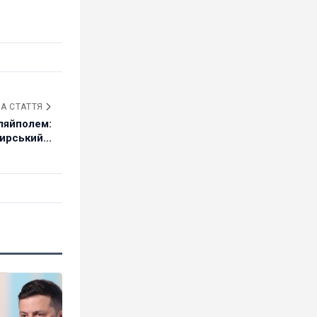
А СТАТТЯ
ляйполем:
ирський...