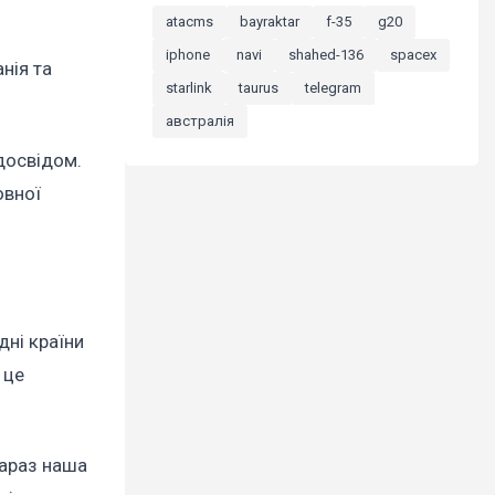
atacms
bayraktar
f-35
g20
iphone
navi
shahed-136
spacex
нія та
starlink
taurus
telegram
австралія
досвідом.
овної
дні країни
 це
зараз наша