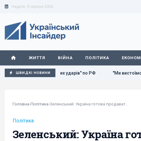
Неділя, 9 серпня 2026
ЖИТТЯ
ВІЙНА
ПОЛІТИКА
ЕКОНОМ
ін "глибоких ударів" по РФ
"Ми вистоїмо, Москва ляже": 
ШВИДКІ НОВИНИ
Головна
›
Політика
›
Зеленський: Україна готова продавати партнерам...
Політика
Зеленський: Україна го