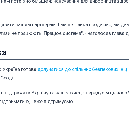
 нам потрібно більше фінансування для виробництва дро
продавати нашим партнерам. І ми не тільки продаємо, ми д
тизи не працюють. Працює система", - наголосив глава 
ки
о Україна готова
долучатися до спільних безпекових ініц
Сході.
ть підтримати Україну та наш захист, - передусім це засо
підтримати їх, і вже підтримуємо.