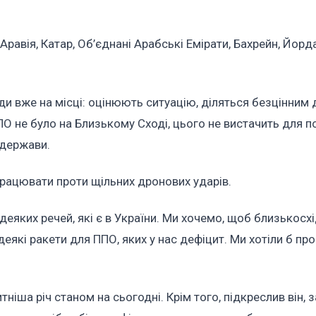
равія, Катар, Об’єднані Арабські Емірати, Бахрейн, Йорда
ди вже на місці: оцінюють ситуацію, діляться безцінним 
ПО не було на Близькому Сході, цього не вистачить для п
 держави.
 працювати проти щільних дронових ударів.
яких речей, які є в України. Ми хочемо, щоб близькосхі
які ракети для ППО, яких у нас дефіцит. Ми хотіли б про
ніша річ станом на сьогодні. Крім того, підкреслив він, 