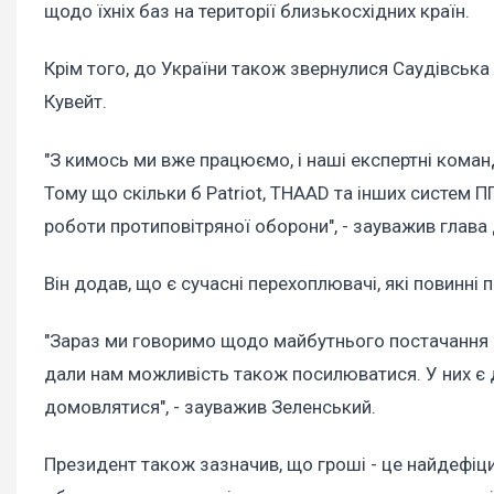
щодо їхніх баз на території близькосхідних країн.
Крім того, до України також звернулися Саудівська А
Кувейт.
"З кимось ми вже працюємо, і наші експертні коман
Тому що скільки б Patriot, THAAD та інших систем П
роботи протиповітряної оборони", - зауважив глава
Він додав, що є сучасні перехоплювачі, які повинні
"Зараз ми говоримо щодо майбутнього постачання де
дали нам можливість також посилюватися. У них є де
домовлятися", - зауважив Зеленський.
Президент також зазначив, що гроші - це найдефіцит