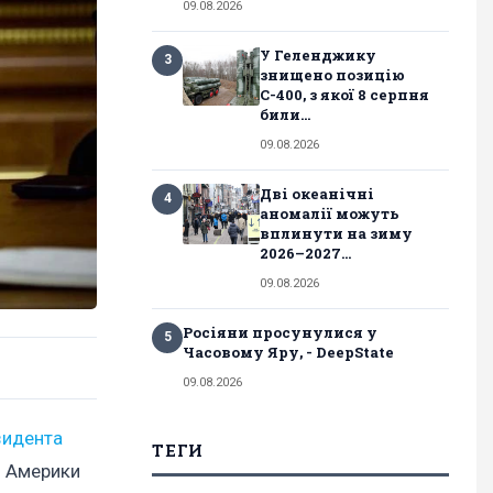
09.08.2026
У Геленджику
3
знищено позицію
С-400, з якої 8 серпня
били...
09.08.2026
Дві океанічні
4
аномалії можуть
вплинути на зиму
2026–2027...
09.08.2026
Росіяни просунулися у
5
Часовому Яру, - DeepState
09.08.2026
зидента
ТЕГИ
и Америки