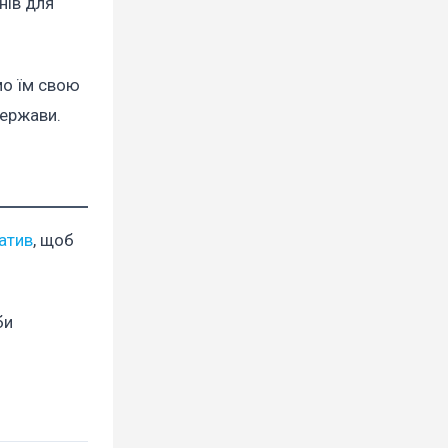
нів для
амо їм свою
держави.
іатив
, щоб
би