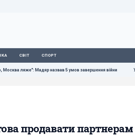
ІКА
СВІТ
СПОРТ
Мадяр назвав 5 умов завершення війни
У Геленджику знищ
това продавати партнерам