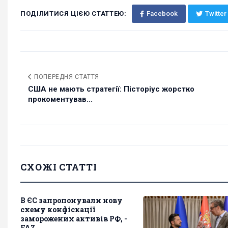
ПОДІЛИТИСЯ ЦІЄЮ СТАТТЕЮ:
Facebook
Twitter
ПОПЕРЕДНЯ СТАТТЯ
США не мають стратегії: Пісторіус жорстко
прокоментував...
СХОЖІ СТАТТІ
В ЄС запропонували нову
схему конфіскації
заморожених активів РФ, -
FAZ