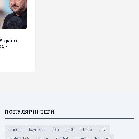
Україні
t, -
ПОПУЛЯРНІ ТЕГИ
atacms
bayraktar
f-35
g20
iphone
navi
shahed-136
spacex
starlink
taurus
telegram