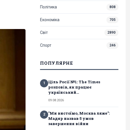
Політика
808
Економіка
705
Світ
2890
Спорт
246
ПОПУЛЯРНЕ
Ціль Росії №1: The Times
1
розповів, як працює
український...
09.08.2026
"Ми вистоїмо, Москва ляже":
2
Мадяр назвав 5 умов
завершення війни