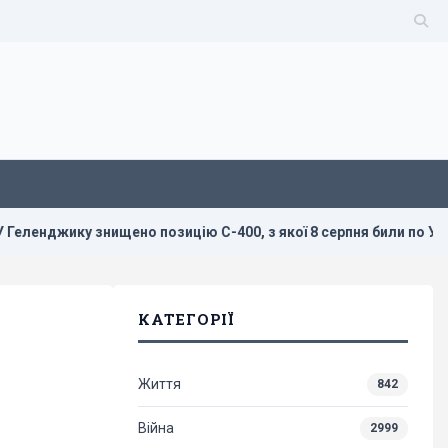
ено позицію С-400, з якої 8 серпня били по Україні, - Мадяр
КАТЕГОРІЇ
Життя
842
Війна
2999