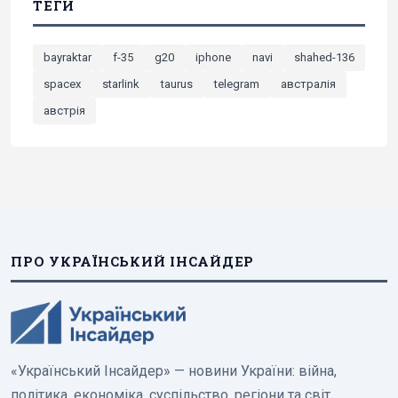
ТЕГИ
bayraktar
f-35
g20
iphone
navi
shahed-136
spacex
starlink
taurus
telegram
австралія
австрія
ПРО УКРАЇНСЬКИЙ ІНСАЙДЕР
«Український Інсайдер» — новини України: війна,
політика, економіка, суспільство, регіони та світ.