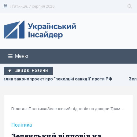
П'ятниця, 7 серпня 2026
Меню
ШВИДКІ НОВИНИ
ро "пекельні санкції" проти РФ
Зеленський прибув до Сер
Головна
›
Політика
›
Зеленський відповів на докори Трампа, що...
Політика
Зеленський відповів на