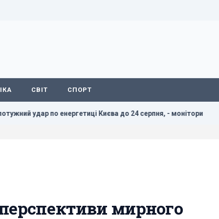
ІКА
СВІТ
СПОРТ
о енергетиці Києва до 24 серпня, - монітори
Україна ніко
 перспективи мирного