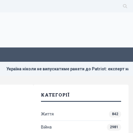
ли не випускатиме ракети до Patriot: експерт назвав причини
КАТЕГОРІЇ
Життя
842
Війна
2981