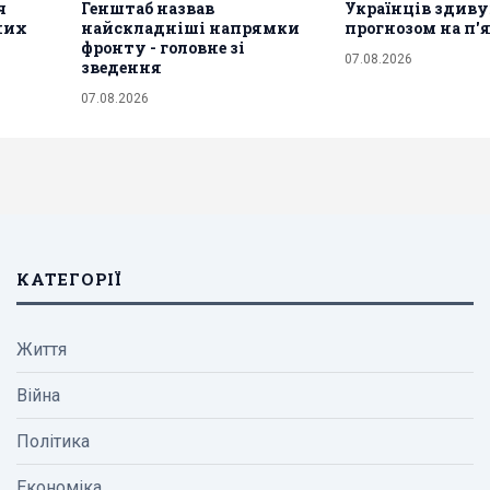
ч
Генштаб назвав
Українців здив
рних
найскладніші напрямки
прогнозом на п
фронту - головне зі
07.08.2026
зведення
07.08.2026
КАТЕГОРІЇ
Життя
Війна
Політика
Економіка