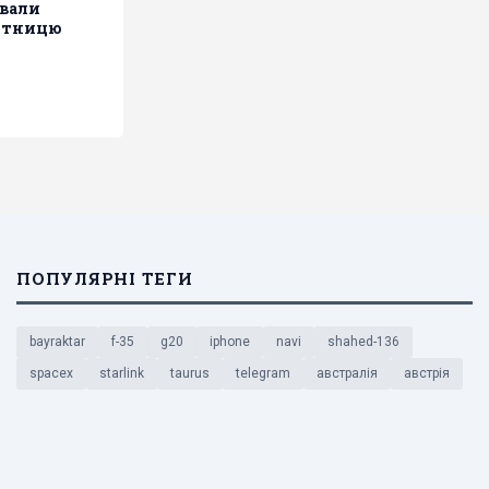
ували
'ятницю
ПОПУЛЯРНІ ТЕГИ
bayraktar
f-35
g20
iphone
navi
shahed-136
spacex
starlink
taurus
telegram
австралія
австрія