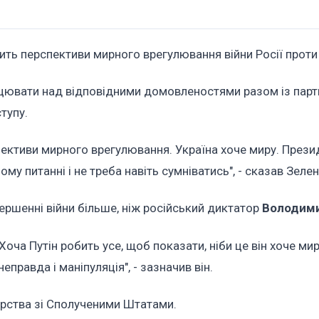
ить перспективи мирного врегулювання війни Росії проти 
рацювати над відповідними домовленостями разом із пар
тупу.
рспективи мирного врегулювання. Україна хоче миру. Прези
му питанні і не треба навіть сумніватись", - сказав Зеле
ершенні війни більше, ніж російський диктатор
Володими
Хоча Путін робить усе, щоб показати, ніби це він хоче мир
неправда і маніпуляція", - зазначив він.
ерства зі Сполученими Штатами.