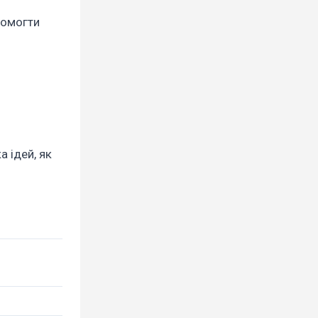
опомогти
а ідей, як