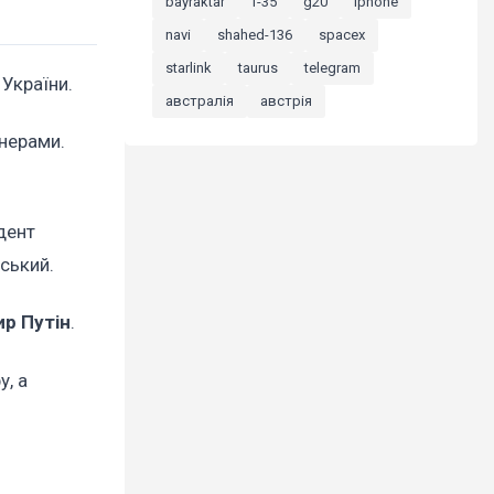
bayraktar
f-35
g20
iphone
navi
shahed-136
spacex
starlink
taurus
telegram
України.
австралія
австрія
тнерами.
дент
нський.
р Путін
.
у, а