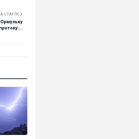
А СТАТТЯ
 Ормузьку
протоку:...