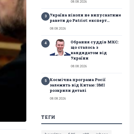
08.08.2026
Україна ніколи не випускатиме
3
ракети до Patriot: експерт...
08.08.2026
Обрання суддів МКС:
4
що сталось з
кандидатом від
України
08.08.2026
Космічна програма Росії
5
залежить від Китаю: ЗМІ
розкрили деталі
08.08.2026
ТЕГИ