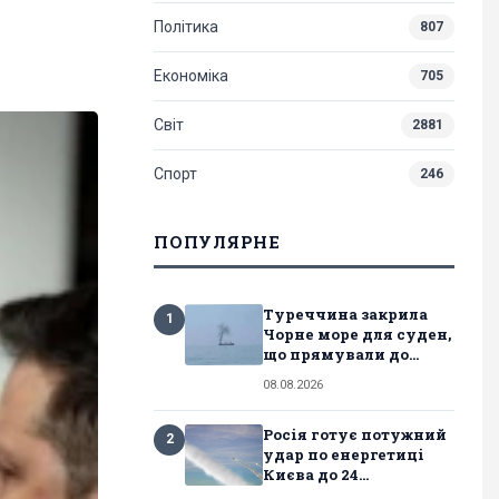
Політика
807
Економіка
705
Світ
2881
Спорт
246
ПОПУЛЯРНЕ
Туреччина закрила
1
Чорне море для суден,
що прямували до...
08.08.2026
Росія готує потужний
2
удар по енергетиці
Києва до 24...