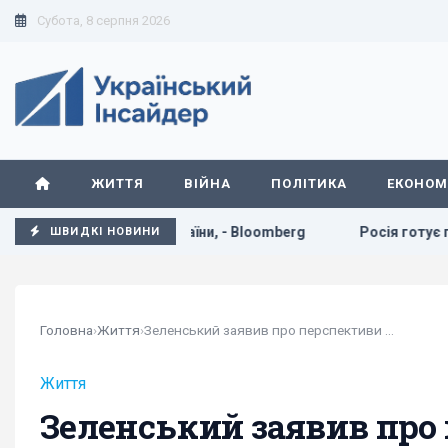
Субота, 8 серпня 2026
ЖИТТЯ
ВІЙНА
ПОЛІТИКА
ЕКОНОМ
сії та України, - Bloomberg
Росія готує потужний удар п
ШВИДКІ НОВИНИ
Головна
›
Життя
›
Зеленський заявив про перспективи мирного...
Життя
Зеленський заявив про