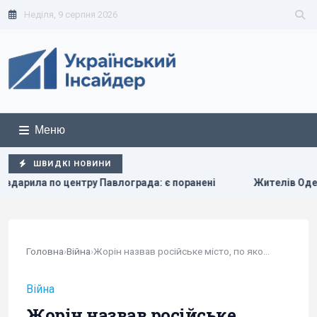
Неділя, 9 серпня 2026
Меню
ШВИДКІ НОВИНИ
нтру Павлограда: є поранені
Жителів Одеси готують до з
Головна
›
Війна
›
Жорін назвав російське місто, по якому треба...
Війна
Жорін назвав російське