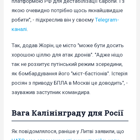
платформою РФ для дестабілізації Європи. І з
якою очевидно потрібно щось якнайшвидше
робити", - підкреслив він у своєму
Telegram-
каналі
.
Так, додав Жорін, це місто "може бути досить
хорошою ціллю для атак дронів". "Адже ніщо
так не розхитує путінський режим зсередини,
як бомбардування його "міст-бастіонів". Істерія
росіян з приводу БПЛА в Москві це доводить", -
зауважив заступник командира.
Вага Калінінграду для Росії
Як повідомлялося, раніше у Литві заявили, що