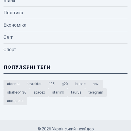
Війна
Політика
Економіка
Світ
Спорт
ПОПУЛЯРНІ ТЕГИ
atacms
bayraktar
f-35
g20
iphone
navi
shahed-136
spacex
starlink
taurus
telegram
австралія
© 2026 Український Інсайдер