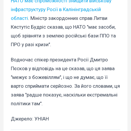
НАТО має спроможності знищити військову
інфраструктуру Росії в Калінінградській
області
. Міністр закордонних справ Литви
Кястутіс Будріс сказав, що НАТО "має засоби,
щоб зрівняти з землею російські бази ППО та
ПРО у разі кризи".
Водночас спікер президента Росії Дмитро
Пєсков у відповідь на це сказав, що ця заява
"межує з божевіллям", і що не думає, що її
варто сприймати серйозно. За його словами, ця
заява "радше показує, наскільки екстремальні
політики там".
Джерело: УНІАН