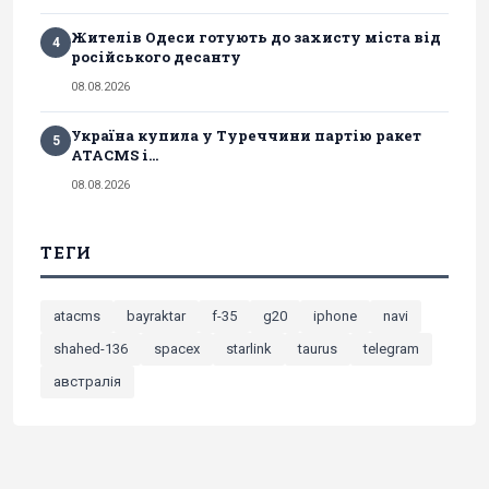
Жителів Одеси готують до захисту міста від
4
російського десанту
08.08.2026
Україна купила у Туреччини партію ракет
5
ATACMS і...
08.08.2026
ТЕГИ
atacms
bayraktar
f-35
g20
iphone
navi
shahed-136
spacex
starlink
taurus
telegram
австралія