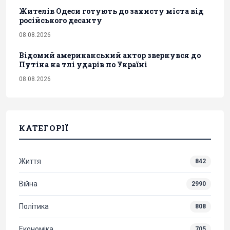
Жителів Одеси готують до захисту міста від
російського десанту
08.08.2026
Відомий американський актор звернувся до
Путіна на тлі ударів по Україні
08.08.2026
КАТЕГОРІЇ
Життя
842
Війна
2990
Політика
808
Економіка
705