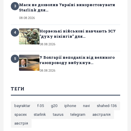
Маск не дозволив Україні використовувати
3
Starlink для...
08.08.2026
Норвезькі військові навчають ЗСУ
4
"духу вікінгів" для...
08.08.2026
У Болгарії неподалік від великого
5
газопроводу вибухнув...
08.08.2026
ТЕГИ
bayraktar
f-35
g20
iphone
navi
shahed-136
spacex
starlink
taurus
telegram
австралія
австрія