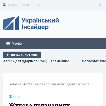
Субота, 8 серпня 2026
Меню
ШВИДКІ НОВИНИ
ї, - The Atlantic
Норвезькі військові навчають ЗСУ "духу в
Головна
›
Життя
›
Жукова призначили радником голови Нацполіції
Життя
Жукова призначили