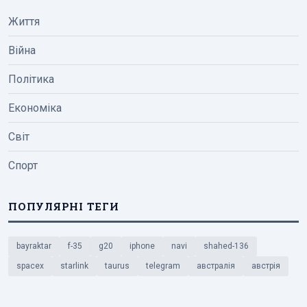
Життя
Війна
Політика
Економіка
Світ
Спорт
ПОПУЛЯРНІ ТЕГИ
bayraktar
f-35
g20
iphone
navi
shahed-136
spacex
starlink
taurus
telegram
австралія
австрія