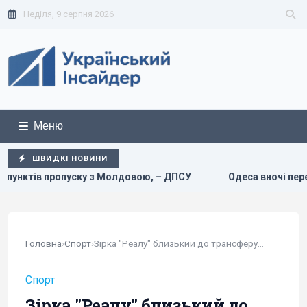
Неділя, 9 серпня 2026
Меню
ШВИДКІ НОВИНИ
овою, – ДПСУ
Одеса вночі пережила наймасштабніший уда
Головна
›
Спорт
›
Зірка "Реалу" близький до трансферу в саудівський клуб
Спорт
Зірка "Реалу" близький до