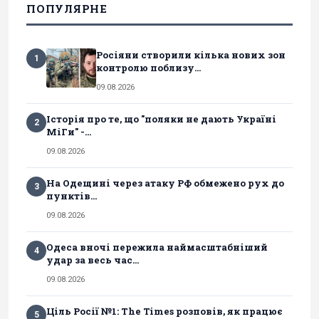
ПОПУЛЯРНЕ
Росіяни створили кілька нових зон
1
контролю поблизу...
09.08.2026
Історія про те, що "поляки не дають Україні
2
МіГи" -...
09.08.2026
На Одещині через атаку РФ обмежено рух до
3
пунктів...
09.08.2026
Одеса вночі пережила наймасштабніший
4
удар за весь час...
09.08.2026
Ціль Росії №1: The Times розповів, як працює
5