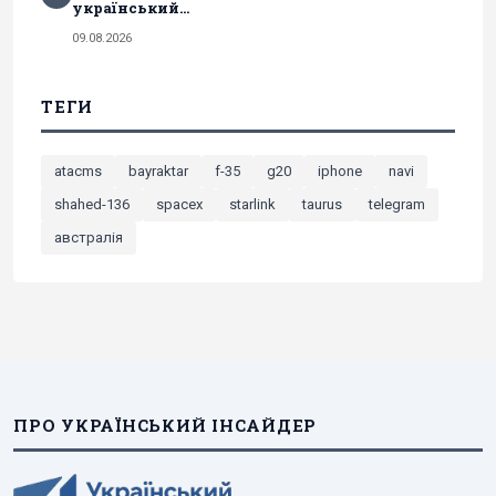
український...
09.08.2026
ТЕГИ
atacms
bayraktar
f-35
g20
iphone
navi
shahed-136
spacex
starlink
taurus
telegram
австралія
ПРО УКРАЇНСЬКИЙ ІНСАЙДЕР